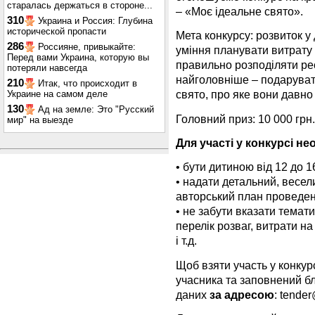
старалась держаться в стороне...
– «Моє ідеальне свято».
310
Украина и Россия: Глубина
исторической пропасти
Мета конкурсу: розвиток у 
286
Россияне, привыкайте:
уміння планувати витрату
Перед вами Украина, которую вы
правильно розподіляти рес
потеряли навсегда
найголовніше – подаруват
210
Итак, что происходит в
свято, про яке вони давно
Украине на самом деле
130
Ад на земле: Это "Русский
Головний приз: 10 000 грн.
мир" на выезде
Для участі у конкурсі не
• бути дитиною від 12 до 16
• надати детальний, весели
авторський план проведен
• не забути вказати темат
перелік розваг, витрати на
і т.д.
Щоб взяти участь у конкур
учасника та заповнений б
даних
за адресою
:
tende