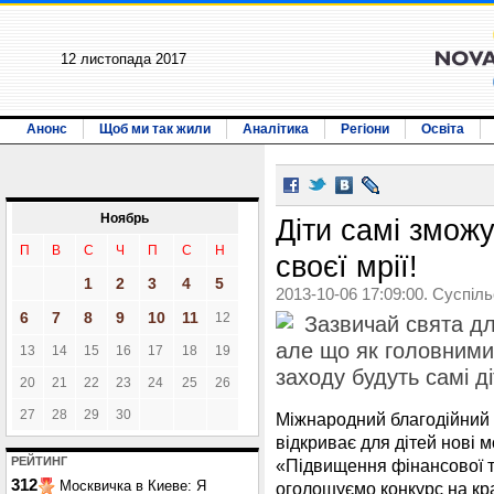
12 листопада 2017
Анонс
Щоб ми так жили
Аналітика
Регіони
Освіта
Ноябрь
Діти самі зможу
П
В
С
Ч
П
С
Н
своєї мрії!
1
2
3
4
5
2013-10-06 17:09:00. Суспіл
6
7
8
9
10
11
12
Зазвичай свята дл
але що як головними
13
14
15
16
17
18
19
заходу будуть самі д
20
21
22
23
24
25
26
27
28
29
30
Міжнародний благодійний 
відкриває для дітей нові 
РЕЙТИНГ
«Підвищення фінансової т
312
Москвичка в Киеве: Я
оголошуємо конкурс на кр