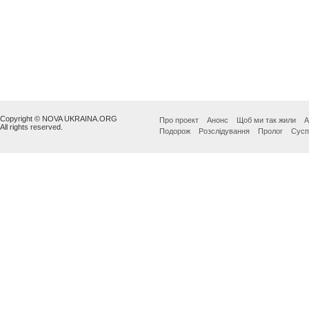
Copyright © NOVA UKRAINA.ORG
Про проект
Анонс
Щоб ми так жили
А
All rights reserved.
Подорож
Розслідування
Пролог
Сусп