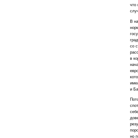
что
слу
В н
нор
гос
гра
со с
расс
в ко
нача
евр
кото
име
и Б
Пот
спо
себ
дов
резу
пор
но п