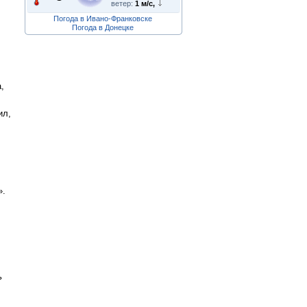
ветер:
1 м/с,
Погода в Ивано-Франковске
Погода в Донецке
,
ил,
».
ь