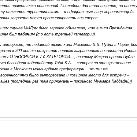
яется практически одинаковой. Последние два типа визитов, по своем
ту являются туристическими – и официальные лица «принимающей»
роны запросто могут проигнорировать визитеров…
ашем случае МИДом было заранее объявлено, что визит Президента
аины был
рабочим
(то есть третьей категории).
у интересно, то недавний визит хана Московии В.В. Пуйла в Париж бы
урочен к 300-летию открытия первого заграничного посольства России
тому ОТНОСИЛСЯ К 7-й КАТЕГОРИИ…, поэтому Макрон принял Пуйла
ько благодаря ходатайству Total S.A. – которая за это крышевание
учила в Московии миллиардные преференции… этими же
оворенностями было выторговано и козырное место для встречи –
sailles (последний раз там принимали – покойного Муамара Каддафи)))