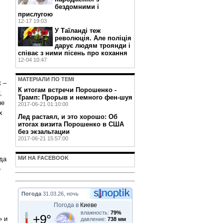
бездомними і
прислугою
12-17 19:03
У Таїланді теж
революція. Але поліція
дарує людям троянди і
співає з ними пісень про кохання
12-04 10:47
МАТЕРIАЛИ ПО ТЕМI
 –
К итогам встречи Порошенко -
,
Трамп: Прорыв и немного фен-шуя
не
2017-06-21 01:10:00
х
Лед растаял, и это хорошо: Об
итогах визита Порошенко в США
без экзальтации
2017-06-21 15:57:00
МИ НА FACEBOOK
да
е
Погода
31.03.26, ночь
Погода в
Киеве
влажность:
79%
+9°
» и
давление:
738 мм