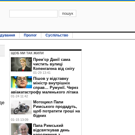
ідування
Пролог
Суспільство
ЩОБ МИ ТАК ЖИЛИ
Прем'єр Данії сама
чистить вулиці
Копенгагена від снігу
01-29 13:41
Пішов у відставку
міністр внутрішніх
справ… Румунії. Через
авіакатастрофу маленького літака
01-24 11:42
Мотоцикл Папи
де
Римського продадуть,
щоб потратити гроші на
бідних
01-15 13:09
Папа Римський
відсвяткував день
народження з