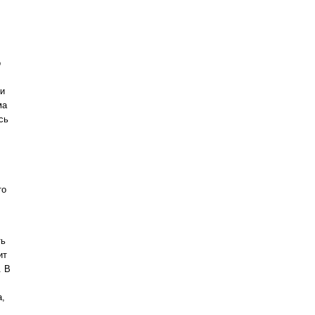
о
 и
ма
сь
то
ть
ит
. В
а,