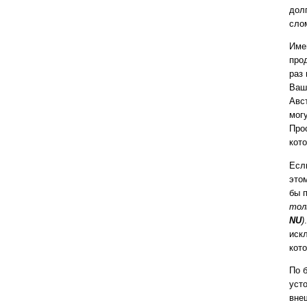
дол
сло
Име
про
раз
Ваши
Авс
могу
Про
кот
Есл
это
бы 
тол
NU
)
иск
кот
По 
уст
вне