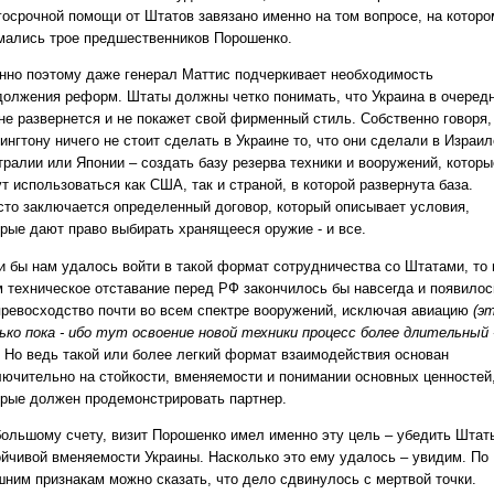
госрочной помощи от Штатов завязано именно на том вопросе, на которо
мались трое предшественников Порошенко.
нно поэтому даже генерал Маттис подчеркивает необходимость
должения реформ. Штаты должны четко понимать, что Украина в очеред
 не развернется и не покажет свой фирменный стиль. Собственно говоря,
нгтону ничего не стоит сделать в Украине то, что они сделали в Израил
тралии или Японии – создать базу резерва техники и вооружений, которы
т использоваться как США, так и страной, в которой развернута база.
сто заключается определенный договор, который описывает условия,
орые дают право выбирать хранящееся оружие - и все.
и бы нам удалось войти в такой формат сотрудничества со Штатами, то 
м техническое отставание перед РФ закончилось бы навсегда и появилос
превосходство почти во всем спектре вооружений, исключая авиацию
(э
ько пока - ибо тут освоение новой техники процесс более длительный 
. Но ведь такой или более легкий формат взаимодействия основан
лючительно на стойкости, вменяемости и понимании основных ценностей
орые должен продемонстрировать партнер.
большому счету, визит Порошенко имел именно эту цель – убедить Штат
ойчивой вменяемости Украины. Насколько это ему удалось – увидим. По
шним признакам можно сказать, что дело сдвинулось с мертвой точки.