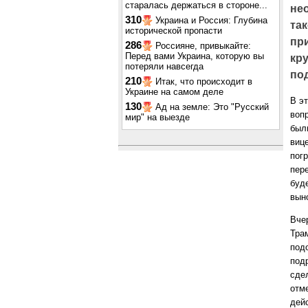
старалась держаться в стороне...
не
310
Украина и Россия: Глубина
та
исторической пропасти
при
286
Россияне, привыкайте:
Перед вами Украина, которую вы
кр
потеряли навсегда
по
210
Итак, что происходит в
Украине на самом деле
В э
130
Ад на земле: Это "Русский
воп
мир" на выезде
был
виц
пог
пер
буде
вын
Вче
Тра
под
под
сде
отм
дей