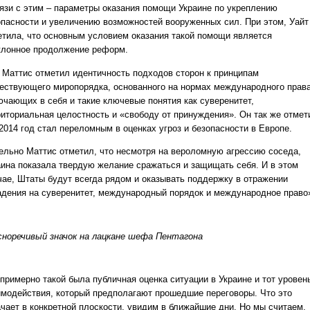
вязи с этим – параметры оказания помощи Украине по укреплению
опасности и увеличению возможностей вооруженных сил. При этом, Уайт
етила, что основным условием оказания такой помощи является
клонное продолжение реформ.
 Маттис отметил идентичность подходов сторон к принципам
ествующего миропорядка, основанного на нормах международного права
ючающих в себя и такие ключевые понятия как суверенитет,
риториальная целостность и «свободу от принуждения». Он так же отмет
2014 год стал переломным в оценках угроз и безопасности в Европе.
ельно Маттис отметил, что несмотря на вероломную агрессию соседа,
аина показала твердую желание сражаться и защищать себя. И в этом
чае, Штаты будут всегда рядом и оказывать поддержку в отражении
адения на суверенитет, международный порядок и международное право
сноречивый значок на лацкане шефа Пентагона
 примерно такой была публичная оценка ситуации в Украине и тот уровен
имодействия, который предполагают прошедшие переговоры. Что это
ачает в конкретной плоскости, увидим в ближайшие дни. Но мы считаем,