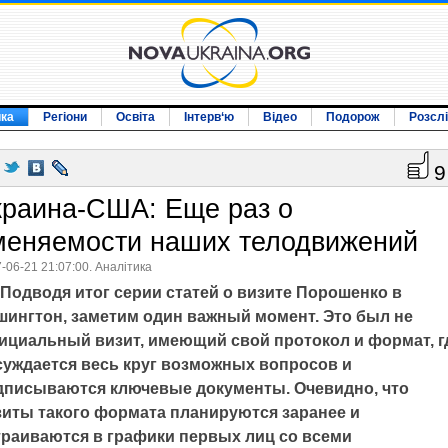
ика
Регіони
Освіта
Інтерв‘ю
Відео
Подорож
Розсл
9
краина-США: Еще раз о
меняемости наших телодвижений
-06-21 21:07:00. Аналітика
Подводя итог серии статей о визите Порошенко в
шингтон, заметим один важный момент. Это был не
ициальный визит, имеющий свой протокол и формат, г
суждается весь круг возможных вопросов и
дписываются ключевые документы. Очевидно, что
зиты такого формата планируются заранее и
траиваются в графики первых лиц со всеми