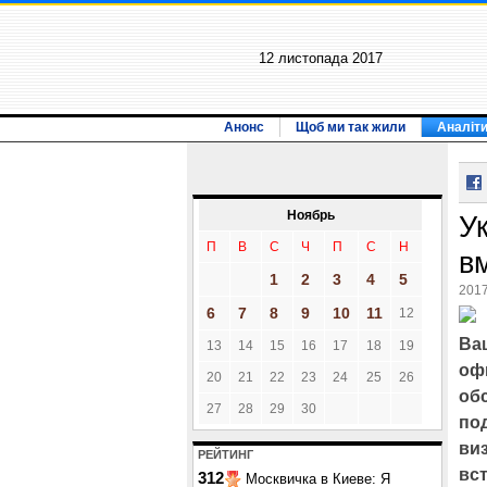
12 листопада 2017
Анонс
Щоб ми так жили
Аналіт
Ноябрь
У
П
В
С
Ч
П
С
Н
в
1
2
3
4
5
2017
6
7
8
9
10
11
12
Ва
13
14
15
16
17
18
19
оф
20
21
22
23
24
25
26
об
27
28
29
30
по
ви
РЕЙТИНГ
вс
312
Москвичка в Киеве: Я