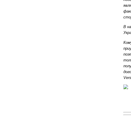
явл
фак
сто
В н
Укр
Ком
при
поэ
тол
пол
дог
Ver