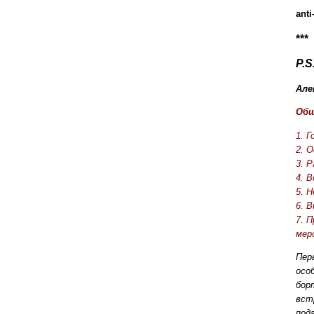
anti
***
P.S
Але
Общ
1. 
2. 
3. Р
4. 
5. 
6. 
7. 
мер
Пер
осо
бор
вст
под