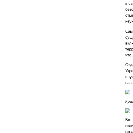
в с
без
отм
неу
Сам
сущ
вкл
тер
что 
Отд
Укр
слу
нап
Кра
Вот
вза
озн