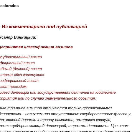
-colorados
.
Из комментариев под публикацией
ксандр Винницкий:
епринятая классификация визитов
Государственный визит.
Официальный визит.
абочий (деловой) визит.
Встреча «без галстуков».
Неофициальный визит.
Визит проездом.
Приезд делегации или государственных деятелей на юбилейные
оприятия или по случаю знаменательного события.
вые три типа визитов отличаются только протокольными
бенностями – наличием или отсутствием: государственных флагов у
та, красной дорожки к траппу самолета, почетного караула,
речающей/провожающей делегацией, и прочими деталями… При этом
готовка программы пребывания гостя для первых трех форм визитов