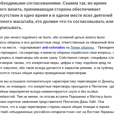
обходимыми согласованиями. Скажем так, во время
кого визита, принимающая сторона обеспечивает
сутствие в одно время и в одном месте всех деятелей
упного масштаба, кто должен что-то согласовывать или
дписывать.
тот раз ничего подобного не было, ибо основной целью визита были
росы обороны и все должностные лица, ответственные за оборонный блок
и на месте, - подчеркивает
anti-colorados
на
Линии обороны
. - Президент
е-президент, госсекретарь и министр обороны отработали свои вопросы, 
ружаясь в переговоры обо всем сразу. Собственно говоря, специфика эти
еговоров такова, что конкретные меры, цифры и тому подобное вряд ли
т озвучено, ибо такое всегда делается в закрытом режиме, а на публику
осится только общая оценка проведенным переговорам.
ра мы услышали положительную характеристику переговорам от Дональ
мпа, но очевидно, что конкретные переговоры проходили в Пентагоне, гд
обные мероприятия всегда комментируются скупо и без особых
робностей. Тем не менее, по итогам встречи Порошенко и Маттиса было
лано короткое заявление представителя Пентагона Даны Уайт. Она
етила, что в ходе переговоров стороны нашли общие позиции в оценке
ствий «объединенных российско-сепаратистских сил на Востоке Украины