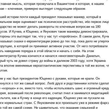
 главная мысль, которая прозвучала в Вашингтоне и которая, в нашем
чае – ключевая, примерно выглядит следующим образом.
ашей истории почти каждый президент показывал маневр, который в
мальном мире оценивают как психическое расстройство, ибо первое лиц
ударство не может делать развороты по ключевым вопросам на 180
дусов. И Кучма, и Ющенко, и Янукович такие маневры демонстрировали,
тороны это выглядит так, что у нас тут «пороблэно». В самом деле, Куч
казывал сказки о евроинтеграции ровно до тех пор, пока дело не уперло
ррупцию, в которой он принимал активное участие. От него потребовали
ть наведение порядка в этой области и начать с себя. На этом
оинтегратор Кучма кончился и начался «многовекторный» Данилыч,
рый чуть не довел страну до войны в далеком 2003 году, хотя Украина
ла вполне вменяемые евроатлантические перспективы в той же волне, ч
алтия.
ом у нас был президентом Ющенко с руками, которые не крали. Он
ткнулся о тот же самый вопрос. Любі друзі и родственники хотели сдела
е «хорошо» и он, вместо того, чтобы использовать шанс и огромный кред
ерия, возникший после революции, считал пчел и занимался медитацией
льтате, как и Кучму в конце его каденции, Ющенко уже не пускали на
оги нормальных стран. С Януковичем все произошло уже в режиме фарс
о той же самой схеме. Не удивительно, что оказание серьезной и