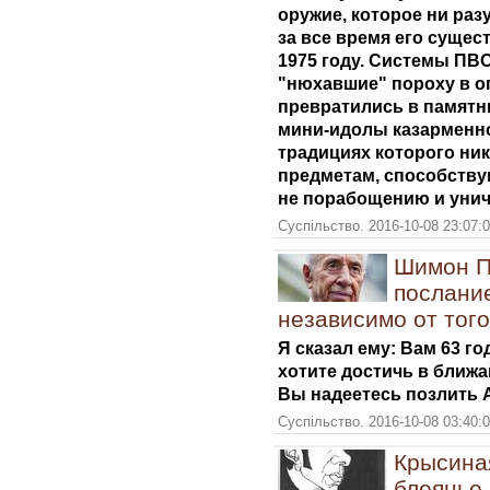
оружие, которое ни ра
за все время его сущес
1975 году. Системы ПВО 
"нюхавшие" пороху в о
превратились в памятн
мини-идолы казарменно
традициях которого ник
предметам, способству
не порабощению и уни
Суспільство. 2016-10-08 23:07:
Шимон П
послание
независимо от того
Я сказал ему: Вам 63 го
хотите достичь в ближа
Вы надеетесь позлить 
Суспільство. 2016-10-08 03:40:
Крысина
блеянье