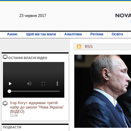
23 червня 2017
Анонс
Щоб ми так жили
Аналітика
Регіони
Освіта
RSS
ОСТАННI ВЛАСНI ВIДЕО
Ігор Когут відкриває третій
набір до школи "Нова Україна"
(ВІДЕО)
13:56
ПОДКАСТИ