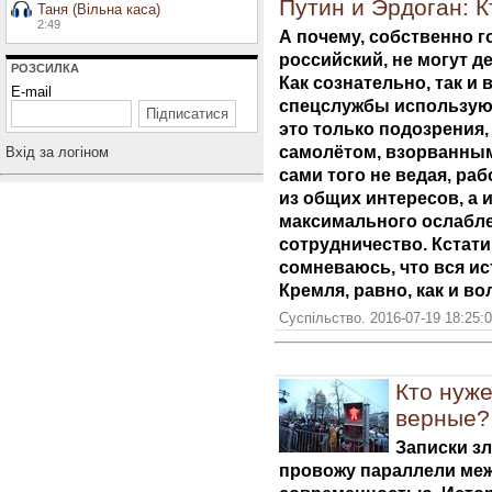
Путин и Эрдоган: К
Таня (Вільна каса)
2:49
А почему, собственно г
российский, не могут де
РОЗСИЛКА
Как сознательно, так и 
E-mail
спецслужбы используют
это только подозрения,
самолётом, взорванным
Вхiд за логiном
сами того не ведая, ра
из общих интересов, а 
максимального ослабле
сотрудничество. Кстати
сомневаюсь, что вся ис
Кремля, равно, как и в
Суспільство. 2016-07-19 18:25:
Кто нуже
верные?
Записки з
провожу параллели ме