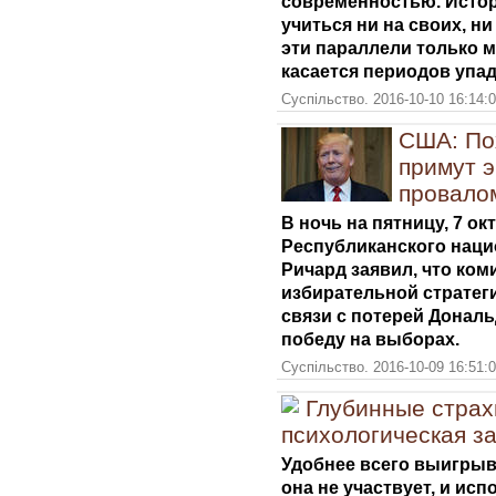
современностью. Истори
учиться ни на своих, ни
эти параллели только м
касается периодов упад
Суспільство. 2016-10-10 16:14:
США: По
примут э
провало
В ночь на пятницу, 7 ок
Республиканского наци
Ричард заявил, что ком
избирательной стратег
связи с потерей Донал
победу на выборах.
Суспільство. 2016-10-09 16:51:
Глубинные страх
психологическая з
Удобнее всего выигрыва
она не участвует, и ис