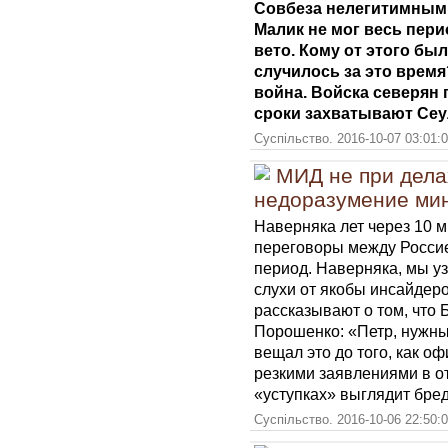
Совбеза нелегитимными
Малик не мог весь пер
вето. Кому от этого бы
случилось за это время
война. Войска северян 
сроки захватывают Сеу
Суспільство. 2016-10-07 03:01:
МИД не при дела
недоразумение ми
Наверняка лет через 10 м
переговоры между Росси
период. Наверняка, мы уз
слухи от якобы инсайдер
рассказывают о том, что 
Порошенко: «Петр, нужны
вещал это до того, как о
резкими заявлениями в о
«уступках» выглядит бре
Суспільство. 2016-10-06 22:50: