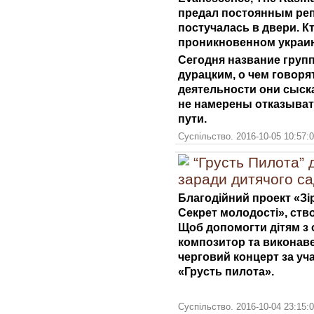
предал постоянным реп
постучалась в двери. К
проникновенном украинс
Сегодня название груп
дурацким, о чем говоря
деятельности они сыска
не намерены отказывать
пути.
Суспільство. 2016-10-05 10:57:0
“Грусть Пилота” 
заради дитячого са
Благодійний проект «Зір
Секрет молодості», ство
Щоб допомогти дітям з
композитор та виконаве
черговий концерт за уч
«Грусть пилота».
Суспільство. 2016-10-04 23:15: