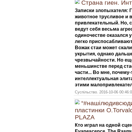
Страна гиен. Ин
Записки злопыхателя: Ги
животное трусливое и 
привлекательный. Но, 
ведут себя весьма агрес
одиночестве оказался у 
легко приспосабливают
Вожак стаи может скали
укрытия, однако дальше 
чрезвычайности. Но ещё
меньшинстве перед стае
части... Во мне, почему
интеллектуальная элит
этими малопривлекате
Суспільство. 2016-10-06 00:46:
“#нашілюдивсюди
пластинки O.Torva
PLAZA
Кто играл на одной сцене
Evanescence, The Rasmu