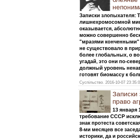
непоним
Записки злопыхателя: Т
лишнехромосомной мифо
оказывается, абсолютн
можно совершенно беск
"мразями конченными" 
не существовало в при
более глобальных, о во
угадай, это они по-сев
должный уровень ненав
готовят биомассу к бо
Суспільство. 2016-10-07 23:35:
Записки 
право а
13 января 
требование СССР исклю
знак протеста советска
8-ми месяцев все засед
историки, да и российс