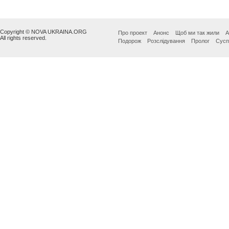
Copyright © NOVA UKRAINA.ORG
Про проект
Анонс
Щоб ми так жили
А
All rights reserved.
Подорож
Розслідування
Пролог
Сусп