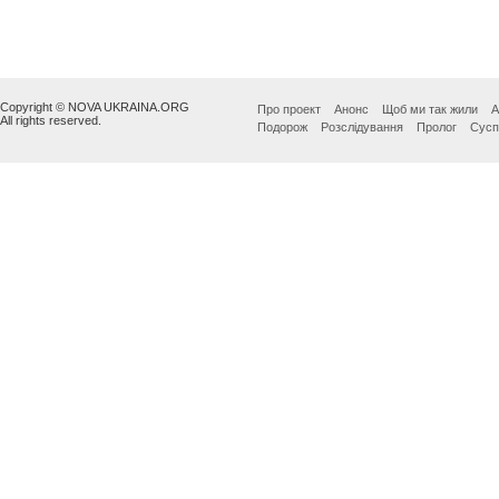
Copyright © NOVA UKRAINA.ORG
Про проект
Анонс
Щоб ми так жили
А
All rights reserved.
Подорож
Розслідування
Пролог
Сусп