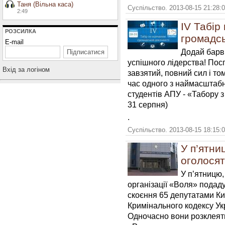
Таня (Вільна каса)
Суспільство. 2013-08-15 21:28:
2:49
IV Табір
РОЗСИЛКА
громадсь
E-mail
Додай барв 
успішного лідерства! Пос
Вхiд за логiном
завзятий, повний сил і то
час одного з наймасштабн
студентів АПУ - «Табору з
31 серпня)
.
Суспільство. 2013-08-15 18:15:
У п’ятни
оголосят
У п’ятницю,
організації «Воля» подад
скоєння 65 депутатами Ки
Кримінального кодексу У
Одночасно вони розклеят