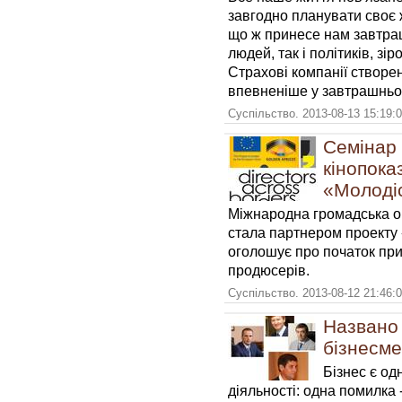
завгодно планувати своє ж
що ж принесе нам завтрашн
людей, так і політиків, зір
Страхові компанії створен
впевненіше у завтрашньом
Суспільство. 2013-08-13 15:19:
Семінар 
кінопока
«Молоді
Міжнародна громадська ор
стала партнером проекту 
оголошує про початок при
продюсерів.
Суспільство. 2013-08-12 21:46:
Названо
бізнесме
Бізнес є од
діяльності: одна помилка 