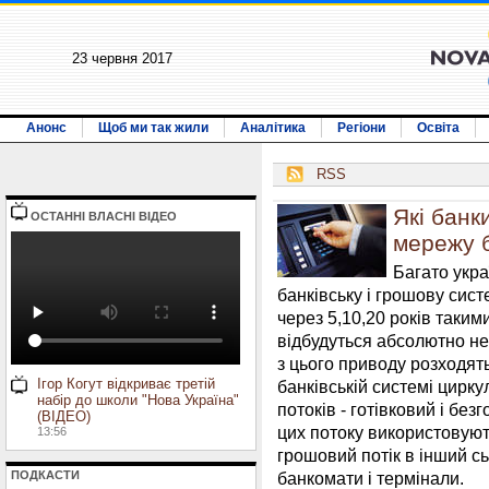
23 червня 2017
Анонс
Щоб ми так жили
Аналітика
Регіони
Освіта
RSS
Які банк
ОСТАННI ВЛАСНI ВIДЕО
мережу 
Багато укра
банківську і грошову сис
через 5,10,20 років такими
відбудуться абсолютно не
з цього приводу розходять
Ігор Когут відкриває третій
банківській системі цирк
набір до школи "Нова Україна"
потоків - готівковий і без
(ВІДЕО)
цих потоку використовуют
13:56
грошовий потік в інший с
ПОДКАСТИ
банкомати і термінали.