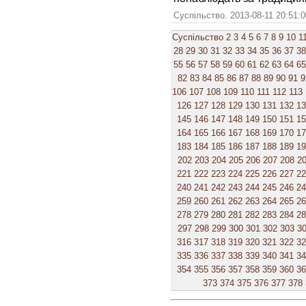
Суспільство. 2013-08-11 20:51:
Суспільство
2
3
4
5
6
7
8
9
10
1
28
29
30
31
32
33
34
35
36
37
38
55
56
57
58
59
60
61
62
63
64
65
82
83
84
85
86
87
88
89
90
91
9
106
107
108
109
110
111
112
113
126
127
128
129
130
131
132
1
145
146
147
148
149
150
151
1
164
165
166
167
168
169
170
1
183
184
185
186
187
188
189
1
202
203
204
205
206
207
208
2
221
222
223
224
225
226
227
2
240
241
242
243
244
245
246
2
259
260
261
262
263
264
265
2
278
279
280
281
282
283
284
2
297
298
299
300
301
302
303
3
316
317
318
319
320
321
322
3
335
336
337
338
339
340
341
3
354
355
356
357
358
359
360
3
373
374
375
376
377
378