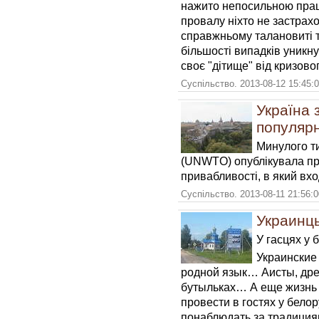
нажито непосильною праце
провалу ніхто не застрахо
справжньому талановиті т
більшості випадків уникну
своє "дітище" від кризовог
Суспільство. 2013-08-12 15:45:
Україна 
популярн
Минулого ти
(UNWTO) опублікувала пр
привабливості, в який вход
Суспільство. 2013-08-11 21:56:
Украинцы
У гасцях у 
Украинские
родной язык… Аисты, дре
бутыльках… А еще жизнь 
провести в гостях у бело
понаблюдать за традици