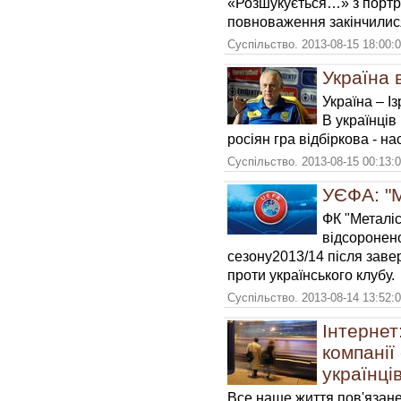
«Розшукується…» з портре
повноваження закінчилис
Суспільство. 2013-08-15 18:00:
Україна 
Україна – Із
В українців
росіян гра відбіркова - на
Суспільство. 2013-08-15 00:13:
УЄФА: "М
ФК "Металіс
відсоронено
сезону2013/14 після зав
проти українського клубу.
Суспільство. 2013-08-14 13:52:
Інтернет
компанії
українці
Все наше життя пов'язан