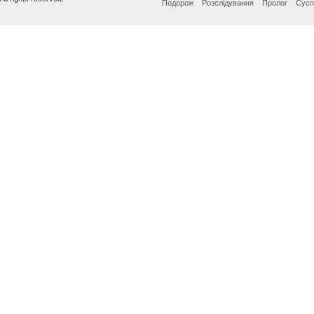
Подорож
Розслідування
Пролог
Сусп