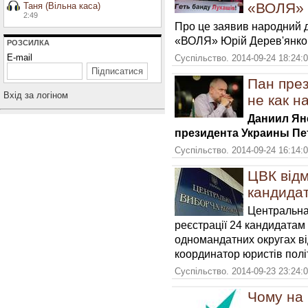
«ВОЛЯ»
Таня (Вільна каса)
2:49
Про це заявив народний д
«ВОЛЯ» Юрій Дерев'янко
РОЗСИЛКА
E-mail
Суспільство. 2014-09-24 18:24:
Пан през
Вхiд за логiном
не как н
Даниил Ян
президента Украины Пе
Суспільство. 2014-09-24 16:14:
ЦВК відм
кандидат
Центральна
реєстрації 24 кандидатам 
одномандатних округах ві
координатор юристів полі
Суспільство. 2014-09-23 23:24:
Чому на 