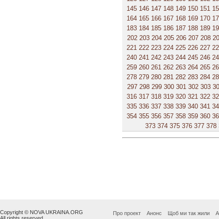
145
146
147
148
149
150
151
1
164
165
166
167
168
169
170
1
183
184
185
186
187
188
189
1
202
203
204
205
206
207
208
2
221
222
223
224
225
226
227
2
240
241
242
243
244
245
246
2
259
260
261
262
263
264
265
2
278
279
280
281
282
283
284
2
297
298
299
300
301
302
303
3
316
317
318
319
320
321
322
3
335
336
337
338
339
340
341
3
354
355
356
357
358
359
360
3
373
374
375
376
377
378
Copyright © NOVA UKRAINA.ORG
Про проект
Анонс
Щоб ми так жили
А
All rights reserved.