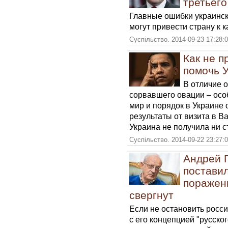
третьег
Главные ошибки украинск
могут привести страну к 
Суспільство. 2014-09-23 17:28:
Как не п
помочь 
В отличие 
сорвавшего овации – осо
мир и порядок в Украине
результаты от визита в В
Украина не получила ни с
Суспільство. 2014-09-22 23:27:
Андрей 
поставил
поражени
свергнут
Если не остановить росс
с его концепцией "русског