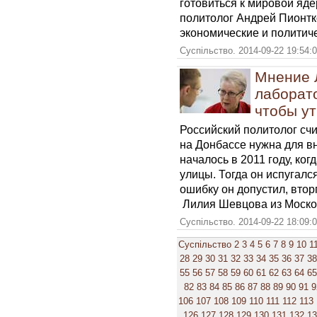
готовиться к мировой яде
политолог Андрей Пионтко
экономические и политиче
Суспільство. 2014-09-22 19:54:
Мнение 
лаборато
чтобы у
Российский политолог счи
на Донбассе нужна для в
началось в 2011 году, ко
улицы. Тогда он испугалс
ошибку он допустил, втор
Лилия Шевцова из Москов
Суспільство. 2014-09-22 18:09:
Суспільство
2
3
4
5
6
7
8
9
10
1
28
29
30
31
32
33
34
35
36
37
38
55
56
57
58
59
60
61
62
63
64
65
82
83
84
85
86
87
88
89
90
91
9
106
107
108
109
110
111
112
113
126
127
128
129
130
131
132
1