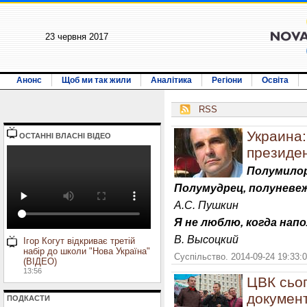
23 червня 2017
Анонс
Щоб ми так жили
Аналітика
Регіони
Освіта
RSS
Украина:
ОСТАННI ВЛАСНI ВIДЕО
президе
Полумилор
Полумудрец, полуневе
А.С. Пушкин
Я не люблю, когда напо
В. Высоцкий
Ігор Когут відкриває третій
набір до школи "Нова Україна"
Суспільство. 2014-09-24 19:33:
(ВІДЕО)
13:56
ЦВК сьог
документ
ПОДКАСТИ