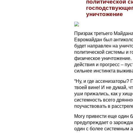
политической с
господствующег
уничтожение
Призрак третьего Майдана
Евромайдан был антикол
будет направлен на унич
политической системы и г
физическое уничтожение.
действия и прогресс – пу
сильнее инстинкта выжива
“Ну, и где ассенизаторы? 
твоей вине! И не думай, ч
уши прижались, как у хищн
системность всего дрянног
поучаствовать в расстреле
Могу привести еще один б
предупреждает о зарожда
один с более системным а