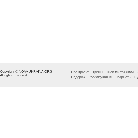
Copyright © NOVA UKRAINA.ORG
Про проект
Тренінг
Щоб ми так жили
All rights reserved.
Подорож
Розслідування
Творчість
Су