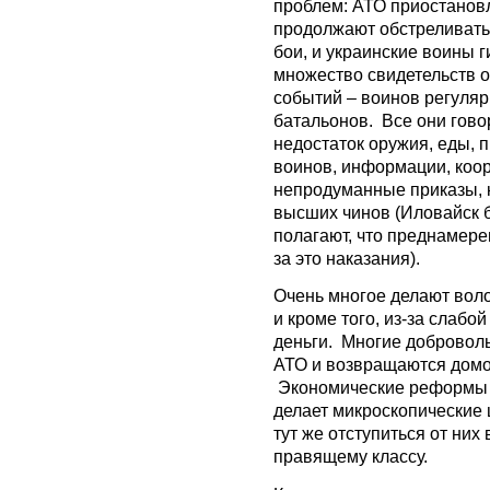
проблем: АТО приостановл
продолжают обстреливать
бои, и украинские воины 
множество свидетельств 
событий – воинов регуляр
батальонов. Все они говор
недостаток оружия, еды, 
воинов, информации, коо
непродуманные приказы, к
высших чинов (Иловайск 
полагают, что преднамерен
за это наказания).
Очень многое делают воло
и кроме того, из-за слабо
деньги. Многие доброволь
АТО и возвращаются домой
Экономические реформы т
делает микроскопические ш
тут же отступиться от них
правящему классу.