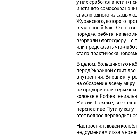
у них сработал инстинкт 
инстинкте самосохранения
спасло одного из самых о
Журавского, которого про
в мусорный бак. Он, в сво
порядке, ребята, ничего л
взорвали блогосферу – с т
или предсказать что-либо 
стало практически невозм
В целом, большинство наб
перед Украиной стоит две
внутренняя. Внешняя угр
на обозрение всему миру,
не предприняли серьезных
колонке в Forbes гениаль
России. Похоже, все сошли
перспективе Путину капут,
этот вопрос переводит нас
Настроения людей колебл
недоумением из-за множе