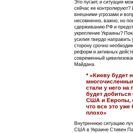
Это пугает, и ситуация мо
сейчас ее контролируют? И
внешними угрозами и вопр
несомненно, важно, но пон
сдерживанию РФ и предот
укрепление Украины? Пок
усилия твердо направить 
сторону срочно необходи
реформ и активных действ
современный цивилизован
Майдана.
* «Киеву будет 
многочисленным
стали у него на
будет добиться
США и Европы, 
что все это уж
плохо»
Внутреннюю ситуацию луч
США в Украине Стивен Па