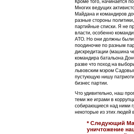
Кроме того, начинается п
Многих ведущих активист
Майдана и командиров до
разные стороны политики,
партийные списки. Я не п
власти, особенно команди
АТО. Но они должны были 
поодиночке по разным пар
дискредитации (машина ч
командира батальона Дон
разве что поход на выбо
львовским мэром Садовым
пустующую нишу патриоти
бизнес партии.
Что удивительно, наш про
теми же играми в корруп
собирающиеся над ними гр
некоторые из этих людей 
* Следующий Ма
уничтожение на