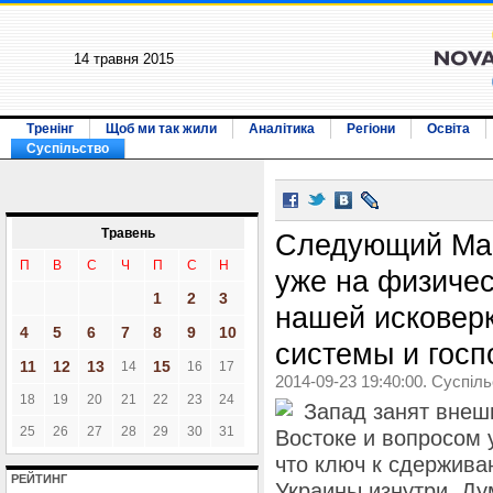
14 травня 2015
Тренінг
Щоб ми так жили
Аналітика
Регіони
Освіта
Суспільство
Травень
Следующий Май
П
В
С
Ч
П
С
Н
уже на физиче
1
2
3
нашей исковер
4
5
6
7
8
9
10
системы и госп
11
12
13
15
14
16
17
2014-09-23 19:40:00. Суспіл
18
19
20
21
22
23
24
Запад занят внеш
25
26
27
28
29
30
31
Востоке и вопросом 
что ключ к сдержива
РЕЙТИНГ
Украины изнутри. Ду