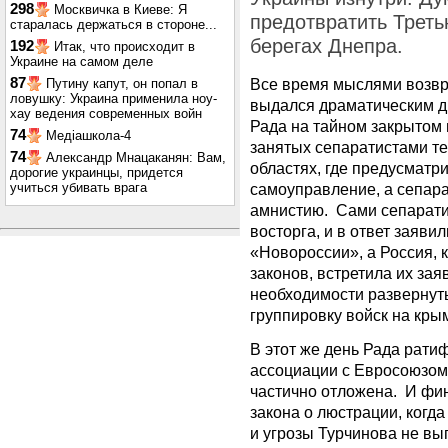
298
Москвичка в Киеве: Я
предотвратить Треть
старалась держаться в стороне...
берегах Днепра.
192
Итак, что происходит в
Украине на самом деле
87
Все время мыслями возвра
Путину капут, он попал в
ловушку: Украина применила ноу-
выдался драматическим д
хау ведения современных войн
Рада на тайном закрытом 
74
Медіашкола-4
занятых сепаратистами те
74
Александр Мнацаканян: Вам,
областях, где предусматр
дорогие украинцы, придется
учиться убивать врага
самоуправление, а сепар
амнистию. Сами сепарати
восторга, и в ответ заяв
«Новороссии», а Россия, 
законов, встретила их за
необходимости развернут
группировку войск на кры
В этот же день Рада рат
ассоциации с Евросоюзом,
частично отложена. И фи
закона о люстрации, когд
и угрозы Турчинова не вып