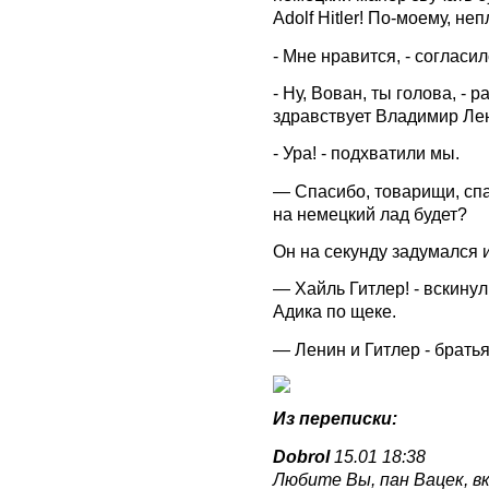
Adolf Hitler! По-моему, неп
- Мне нравится, - согласил
- Ну, Вован, ты голова, - 
здравствует Владимир Ле
- Ура! - подхватили мы.
— Спасибо, товарищи, спас
на немецкий лад будет?
Он на секунду задумался 
— Хайль Гитлер! - вскину
Адика по щеке.
— Ленин и Гитлер - брать
Из переписки:
Dobrol
15.01 18:38
Любите Вы, пан Вацек, в