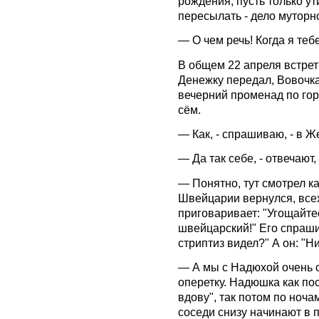
рождения, пусть только у
пересылать - дело муторн
— О чем речь! Когда я теб
В общем 22 апреля встрет
Денежку передал, Вовочк
вечерний променад по гор
сём.
— Как, - спрашиваю, - в 
— Да так себе, - отвечают,
— Понятно, тут смотрел ка
Швейцарии вернулся, всех
приговаривает: "Угощайте
швейцарский!" Его спраш
стриптиз видел?" А он: "Н
— А мы с Надюхой очень с
оперетку. Надюшка как по
вдову", так потом по ноча
соседи снизу начинают в п