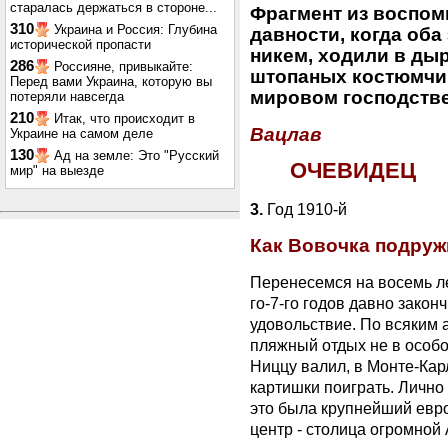
старалась держаться в стороне...
Фрагмент из воспом
310
Украина и Россия: Глубина
давности, когда оба
исторической пропасти
никем, ходили в ды
286
Россияне, привыкайте:
штопаных костюмчика
Перед вами Украина, которую вы
мировом господстве
потеряли навсегда
210
Итак, что происходит в
Вацлав
Украине на самом деле
130
Ад на земле: Это "Русский
ОЧЕВИДЕЦ
мир" на выезде
3.
Год 1910-й
Как Вовочка подруж
Перенесемся на восемь ле
го-7-го годов давно закон
удовольствие. По всяким 
пляжный отдых не в особо
Ниццу валил, в Монте-Карл
картишки поиграть. Лично 
это была крупнейший евро
центр - столица огромной