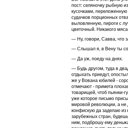
пост: селяночку рыбную и
кусочками, переложенную
судачков порционных отва
выловленную, пироги с лу
цветочный. Никакого мяса
— Ну, говори, Савва, что з
— Слышал я, в Вену ты со
— Да уж, поеду на днях.
— Будь другом, туда в дв
отдыхать приедут, опосты
же у Вована юбилей - соро
отмечают - примета плохая
товарищей, чтоб пьянки-гу
уже которое письмо присы
мировой революции, а не д
конфискую да заделаю из
зарубежных стран, будешь 
ним, подброшу ему деньжа