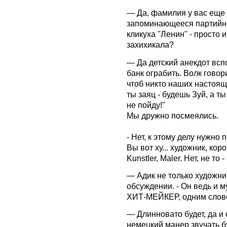
— Да, фамилия у вас еще 
запоминающееся партийно
кликуха "Ленин" - просто и
захихикала?
— Да детский анекдот всп
банк ограбить. Волк говор
чтоб никто наших настоящи
ты заяц - будешь Зуй, а ты 
не пойду!"
Мы дружно посмеялись.
- Нет, к этому делу нужно 
Вы вот ху... художник, кор
Kunstler, Maler. Нет, не то
— Адик не только художник
обсуждении. - Он ведь и м
ХИТ-МЕЙКЕР, одним слов
— Длинновато будет, да и 
немецкий манер звучать будет