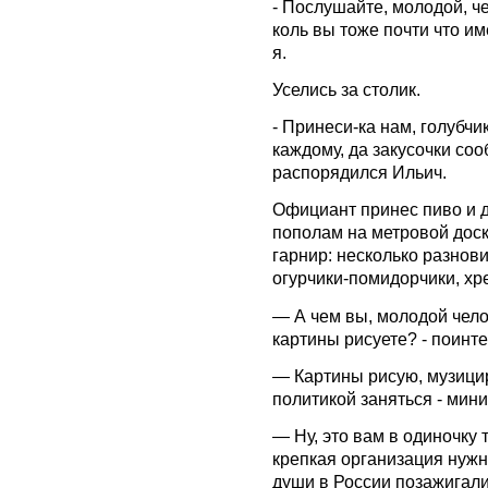
- Послушайте, молодой, че
коль вы тоже почти что им
я.
Уселись за столик.
- Принеси-ка нам, голубчи
каждому, да закусочки соо
распорядился Ильич.
Официант принес пиво и 
пополам на метровой доск
гарнир: несколько разнов
огурчики-помидорчики, хрен
— А чем вы, молодой чело
картины рисуете? - поинт
— Картины рисую, музицир
политикой заняться - мин
— Ну, это вам в одиночку 
крепкая организация нужн
души в России позажигали