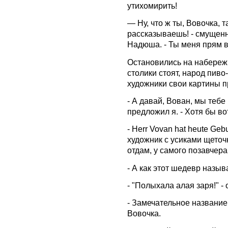
утихомирить!
— Ну, что ж ты, Вовочка,
рассказываешь! - смущен
Надюша. - Ты меня прям в
Остановились на набереж
столики стоят, народ пиво
художники свои картины п
- А давай, Вован, мы тебе
предложил я. - Хотя бы во
- Herr Vovan hat heute Ge
художник с усиками щеточк
отдам, у самого позавчер
- А как этот шедевр назы
- "Полыхала алая заря!" -
- Замечательное название
Вовочка.