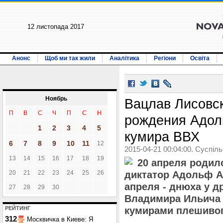
12 листопада 2017
Анонс
Щоб ми так жили
Аналітика
Регіони
Освіта
Ноябрь
Вацлав Лисовск
П
В
С
Ч
П
С
Н
рождения Адол
1
2
3
4
5
кумира ВВХ
6
7
8
9
10
11
12
2015-04-21 00:04:00. Суспіл
13
14
15
16
17
18
19
20 апреля родил
20
21
22
23
24
25
26
диктатор Адольф А
апреля - днюха у др
27
28
29
30
Владимира Ильича 
РЕЙТИНГ
кумирами плешивог
312
Москвичка в Киеве: Я