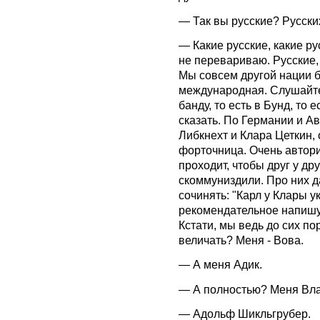
— Так вы русские? Русски
— Какие русские, какие рус
не перевариваю. Русские, 
Мы совсем другой нации б
международная. Слушайте, 
банду, то есть в Бунд, то 
сказать. По Германии и А
Либкнехт и Клара Цеткин, 
форточница. Очень автори
проходит, чтобы друг у друг
скоммуниздили. Про них д
сочинять: "Карл у Клары у
рекомендательное напишу, 
Кстати, мы ведь до сих по
величать? Меня - Вова.
— А меня Адик.
— А полностью? Меня Вла
— Адольф Шикльгрубер.