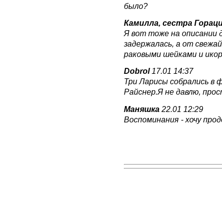
было?
Камилла, сестра Горац
Я вот тоже на описании 
задержалась, а от свежа
раковыми шейками и икоро
Dobrol
17.01 14:37
Три Ларисы собрались в ф
Райснер.Я не давлю, про
Маняшка
22.01 12:29
Воспоминания - хочу прод