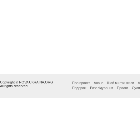
Copyright © NOVA UKRAINA.ORG
Про проект
Анонс
Щоб ми так жили
А
All rights reserved.
Подорож
Розслідування
Пролог
Сусп