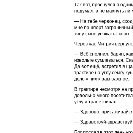
Так вот, проснулся я одн
подумал, а не махнуть ли 
— На тебе червонец, сходи-
мне пашпорт заграничный 
тянут, мне уезжать скоро.
Через час Митрич вернулс
— Всё сполнил, барин, как
извольте сумлеваться. Ска
Да вот ещё, встретил я щ
трактире на углу сёмгу ку
дело у них к вам важное.
В трактире несмотря на 
довольно много посетител
углу и трапезничал.
— Здорово, присаживайся,
— Здравствуй-здравствуй, 
Бог послал в этот день у