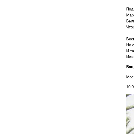
Под
Мар
Был
Чтоб
Весь
Не о
И та
Или 
Вац
Мос
10.0