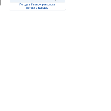
Погода в Ивано-Франковске
Погода в Донецке