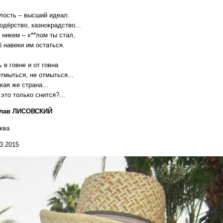
лость – высший идеал.
одёрство, казнокрадство...
 никем – х**лом ты стал,
 навеки им остаться.
 в говне и от говна
тмыться, не отмыться...
кая же страна...
это только снится?...
лав ЛИСОВСКИЙ
ква
3.2015