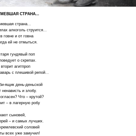
МЕВШАЯ СТРАНА...
мевшая страна...
лах алкоголь струится...
в говне и от говна
огда ей не отмыться.
лтаря гундявый поп
поведует о скрепах.
 вторит агитпроп
аварь с плешивой репой...
би-ящик день-деньской
 ненависть и злобу.
согласен? Что – крутой?
чит – в лагерную робу
вают сыновей,
ерей – и самых лучших.
 кремлевский соловей
 ты всех уже замучил!