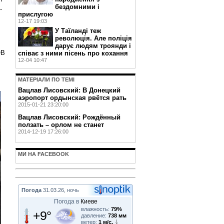
бездомними і
-
прислугою
12-17 19:03
У Таїланді теж
революція. Але поліція
дарує людям троянди і
ОВ
співає з ними пісень про кохання
12-04 10:47
МАТЕРIАЛИ ПО ТЕМI
Вацлав Лисовский: В Донецкий
аэропорт ордынская рвётся рать
2015-01-21 23:20:00
Вацлав Лисовский: Рождённый
ползать – орлом не станет
2014-12-19 17:26:00
МИ НА FACEBOOK
Погода
31.03.26, ночь
Погода в
Киеве
влажность:
79%
+9°
давление:
738 мм
ветер:
1 м/с,