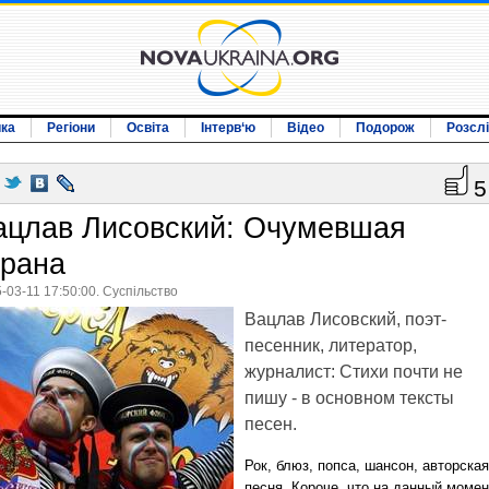
ика
Регіони
Освіта
Інтерв‘ю
Відео
Подорож
Розсл
5
ацлав Лисовский: Очумевшая
трана
-03-11 17:50:00. Суспільство
Вацлав Лисовский, поэт-
песенник, литератор,
журналист: Стихи почти не
пишу - в основном тексты
песен.
Рок, блюз, попса, шансон, авторская
песня.
Короче, что на данный момен