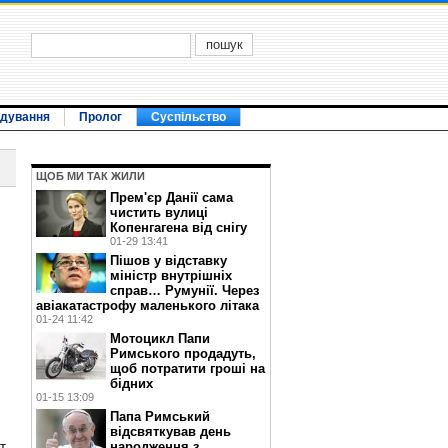
ідування
Пролог
Суспільство
ЩОБ МИ ТАК ЖИЛИ
Прем'єр Данії сама
чистить вулиці
Копенгагена від снігу
01-29 13:41
Пішов у відставку
міністр внутрішніх
справ… Румунії. Через
авіакатастрофу маленького літака
01-24 11:42
Мотоцикл Папи
Римського продадуть,
щоб потратити гроші на
бідних
01-15 13:09
Папа Римський
відсвяткував день
т
народження з