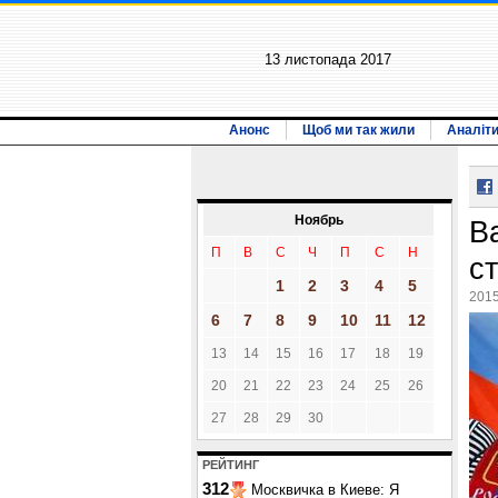
13 листопада 2017
Анонс
Щоб ми так жили
Аналіт
Ноябрь
В
П
В
С
Ч
П
С
Н
с
1
2
3
4
5
2015
6
7
8
9
10
11
12
13
14
15
16
17
18
19
20
21
22
23
24
25
26
27
28
29
30
РЕЙТИНГ
312
Москвичка в Киеве: Я