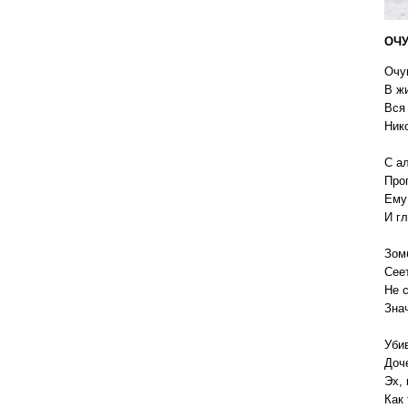
ОЧУ
Очу
В жи
Вся 
Ник
С а
Про
Ему
И гл
Зом
Сеет
Не 
Зна
Уби
Доч
Эх,
Как