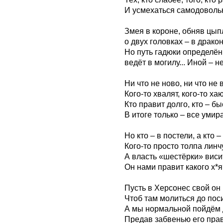
И усмехаться самодоволь
Змея в короне, обняв цып
о двух головках – в драко
Но путь гадюки определё
ведёт в могилу... Иной – не
Ни что не ново, ни что не в
Кого-то хвалят, кого-то хают
Кто правит долго, кто – бы
В итоге только – все умир
Но кто – в постели, а кто –
Кого-то просто толпа линчу
А власть «шестёрки» висит
Он нами правит какого х*
Пусть в Херсонес свой он 
Чтоб там молиться до пос
А мы нормальной пойдём 
Предав забвенью его пра