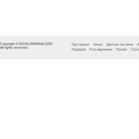
Copyright © NOVA UKRAINA.ORG
Про проект
Анонс
Щоб ми так жили
А
All rights reserved.
Подорож
Розслідування
Пролог
Сусп