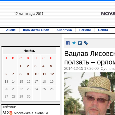
12 листопада 2017
Анонс
Щоб ми так жили
Аналітика
Регіони
Освіта
Ноябрь
Вацлав Лисовс
П
В
С
Ч
П
С
Н
ползать – орло
1
2
3
4
5
2014-12-19 17:26:00. Суспіл
6
7
8
9
10
11
12
13
14
15
16
17
18
19
20
21
22
23
24
25
26
27
28
29
30
РЕЙТИНГ
312
Москвичка в Киеве: Я