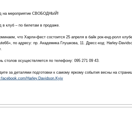
д на мероприятие СВОБОДНЫЙ!
д в клуб – по билетам в продаже.
оминаем, что Харли-фест состоится 25 апреля в байк рок-енд-ролл клуб
te66», по адресу: пр. Академика Глушкова, 11. Дресс-код: Harley-Davids
e.
нь столов осуществляется по телефону: 095 271 09 43.
дите за деталями подготовки к самому яркому события весны на страниц
facebook.com/Harley.Davidson.Kyiv