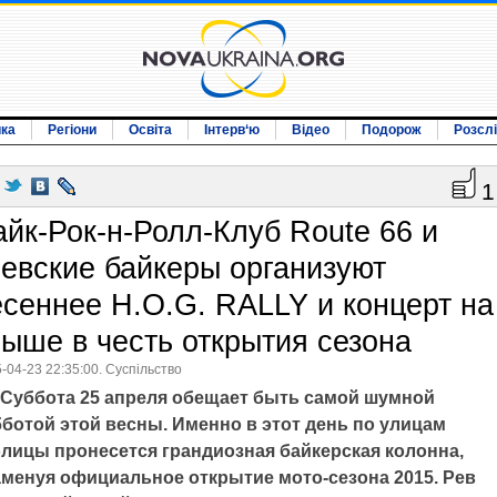
ика
Регіони
Освіта
Інтерв‘ю
Відео
Подорож
Розсл
1
айк-Рок-н-Ролл-Клуб Route 66 и
иевские байкеры организуют
есеннее H.O.G. RALLY и концерт на
рыше в честь открытия сезона
-04-23 22:35:00. Суспільство
Суббота 25 апреля обещает быть самой шумной
бботой этой весны. Именно в этот день по улицам
олицы пронесется грандиозная байкерская колонна,
аменуя официальное открытие мото-сезона 2015. Рев