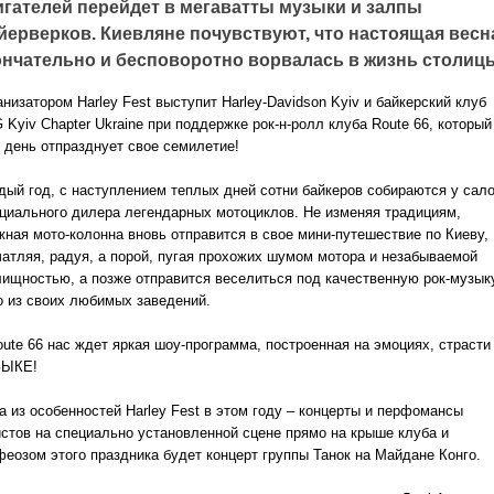
игателей перейдет в мегаватты музыки и залпы
йерверков. Киевляне почувствуют, что настоящая весн
ончательно и бесповоротно ворвалась в жизнь столиц
низатором Harley Fest выступит Harley-Davidson Kyiv и байкерский клуб
Kyiv Chapter Ukraine при поддержке рок-н-ролл клуба Route 66, который
т день отпразднует свое семилетие!
дый год, с наступлением теплых дней сотни байкеров собираются у сал
циального дилера легендарных мотоциклов. Не изменяя традициям,
жная мото-колонна вновь отправится в свое мини-путешествие по Киеву,
чатляя, радуя, а порой, пугая прохожих шумом мотора и незабываемой
лищностью, а позже отправится веселиться под качественную рок-музык
о из своих любимых заведений.
oute 66 нас ждет яркая шоу-программа, построенная на эмоциях, страсти
ЫКЕ!
а из особенностей Harley Fest в этом году – концерты и перфомансы
истов на специально установленной сцене прямо на крыше клуба и
феозом этого праздника будет концерт группы Танок на Майдане Конго.