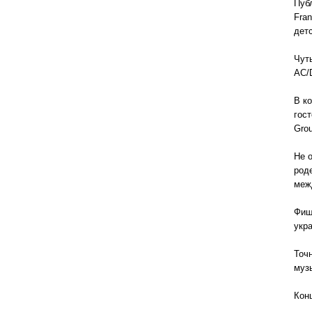
Пуб
Fran
детс
Чут
AC/
В к
гост
Gro
Не 
род
меж
Фиш
укр
Точ
музы
Кон