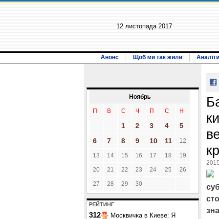
12 листопада 2017
Анонс
Щоб ми так жили
Аналіт
Ноябрь
Б
П
В
С
Ч
П
С
Н
к
1
2
3
4
5
в
6
7
8
9
10
11
12
к
13
14
15
16
17
18
19
2015
20
21
22
23
24
25
26
27
28
29
30
су
ст
РЕЙТИНГ
зн
312
Москвичка в Киеве: Я