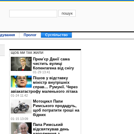
ідування
Пролог
Суспільство
ЩОБ МИ ТАК ЖИЛИ
Прем'єр Данії сама
чистить вулиці
Копенгагена від снігу
01-29 13:41
Пішов у відставку
міністр внутрішніх
справ… Румунії. Через
авіакатастрофу маленького літака
01-24 11:42
Мотоцикл Папи
Римського продадуть,
щоб потратити гроші на
бідних
01-15 13:09
Папа Римський
відсвяткував день
народження з