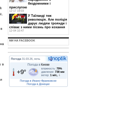
бездомними і
прислугою
а
12-17 19:03
ы.
У Таїланді теж
революція. Але поліція
дарує людям троянди і
співає з ними пісень про кохання
 в
12-04 10:47
МИ НА FACEBOOK
она
Погода
31.03.26, ночь
у в
Погода в
Киеве
влажность:
79%
+9°
давление:
738 мм
ветер:
1 м/с,
 и
Погода в Ивано-Франковске
Погода в Донецке