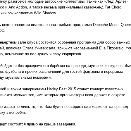
лику разогреют молодые авторские коллективы, такие как «Леді Арлет»,
сo и Аnd Action, а также весьма оригинальный кавер-бенд Fat Chord,
кий рок-коллектив Wild Shadow.
ь позже начнется великолепная трибьют-программа Depeche Mode, Quee
DC.
онцертном зале клуба состоится особенная программа для особо важных
ей, включая Олега Универсала, трибьют несравненной Ella Fitzgerald, Yo
up, чемпионат по пол-дэнсу и пару сюрпризов.
обойдется без праздничного барбекю на природе, мужских конкурсов, бык
ео, футбола и прочих развлечений для гостей фан-зоны в перерывах
ду музыкальными номерами.
кой и ярким завершением Harley Fest 2015 станет концерт известных
аинских музыкантов, имя которых организаторы пока держат в секрете.
но известно лишь то, что Вам будет по-африкански жарко от танцев под
ку этих ребят.
церт состоится прямо на крыше заведения.