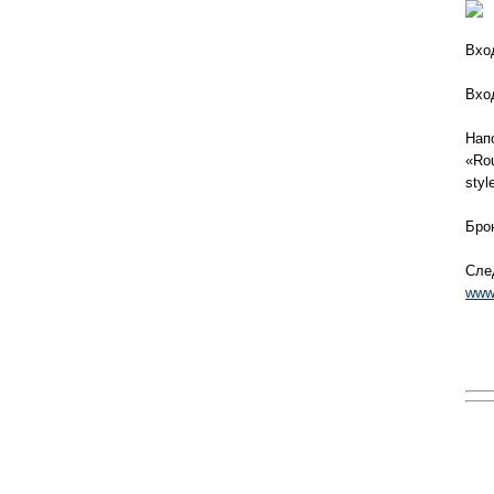
Вхо
Вхо
Нап
«Rou
styl
Бро
Сле
www.