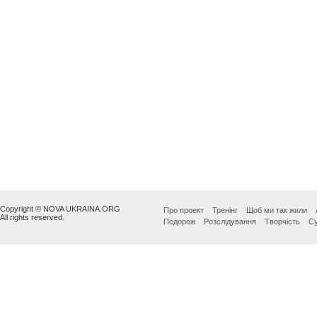
Copyright © NOVA UKRAINA.ORG
Про проект
Тренінг
Щоб ми так жили
All rights reserved.
Подорож
Розслідування
Творчість
Су