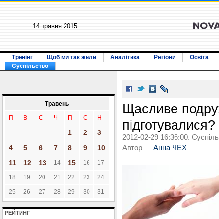
14 травня 2015
Тренінг
Щоб ми так жили
Аналітика
Регіони
Освіта
Суспільство
Травень
Щасливе подруж
П
В
С
Ч
П
С
Н
підготувалися?
1
2
3
2012-02-29 16:36:00. Суспіль
4
5
6
7
8
9
10
Автор —
Анна ЧЕХ
11
12
13
15
14
16
17
18
19
20
21
22
23
24
25
26
27
28
29
30
31
РЕЙТИНГ