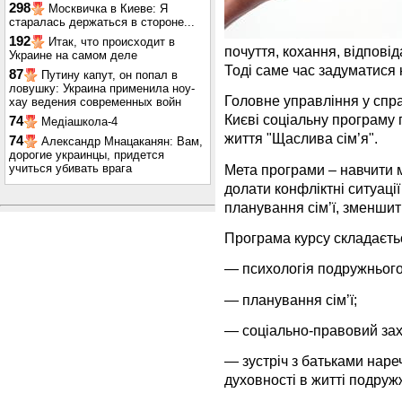
298
Москвичка в Киеве: Я
старалась держаться в стороне...
192
Итак, что происходит в
почуття, кохання, відповід
Украине на самом деле
Тоді саме час задуматися 
87
Путину капут, он попал в
ловушку: Украина применила ноу-
Головне управління у справ
хау ведения современных войн
Києві соціальну програму 
74
Медіашкола-4
життя "Щаслива сім’я".
74
Александр Мнацаканян: Вам,
дорогие украинцы, придется
Мета програми – навчити м
учиться убивать врага
долати конфліктні ситуації
планування сім’ї, зменшити
Програма курсу складаєтьс
— психологія подружнього
— планування сім’ї;
— соціально-правовий захи
— зустріч з батьками наре
духовності в житті подруж