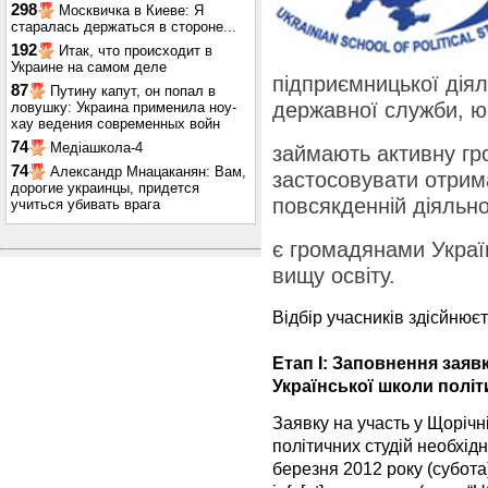
298
Москвичка в Киеве: Я
старалась держаться в стороне...
192
Итак, что происходит в
Украине на самом деле
підприємницької діял
87
Путину капут, он попал в
державної служби, ю
ловушку: Украина применила ноу-
хау ведения современных войн
74
Медіашкола-4
займають активну гр
74
Александр Мнацаканян: Вам,
застосовувати отрима
дорогие украинцы, придется
повсякденній діяльно
учиться убивать врага
є громадянами Україн
вищу освіту.
Відбір учасників здісйнюєт
Етап I: Заповнення заяв
Української школи політ
Заявку на участь у Щорічн
політичних студій необхід
березня 2012 року (субота