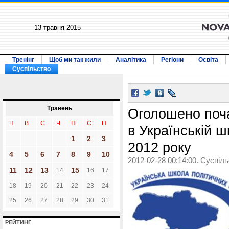
13 травня 2015
Тренінг
Щоб ми так жили
Аналітика
Регіони
Освіта
Суспільство
Травень
Оголошено поча
П
В
С
Ч
П
С
Н
в Українській ш
1
2
3
2012 року
4
5
6
7
8
9
10
2012-02-28 00:14:00. Суспіл
11
12
13
15
14
16
17
18
19
20
21
22
23
24
25
26
27
28
29
30
31
РЕЙТИНГ