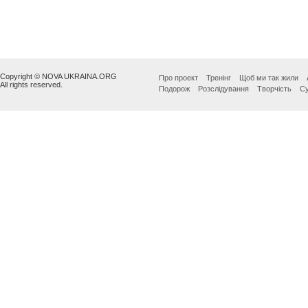
Copyright © NOVA UKRAINA.ORG
Про проект
Тренінг
Щоб ми так жили
All rights reserved.
Подорож
Розслідування
Творчість
Су