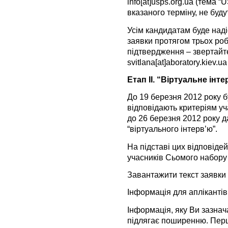
info[at]usps.org.ua (тема 
вказаного терміну, не буд
Усім кандидатам буде над
заявки протягом трьох ро
підтвердження – звертайт
svitlana[at]aboratory.kiev
Етап II. “Віртуальне інт
До 19 березня 2012 року бу
відповідають критеріям у
до 26 березня 2012 року да
“віртуального інтерв’ю”.
На підставі цих відповідей
учасників Сьомого набору 
Завантажити текст заявки
Інформація для апліканті
Інформація, яку Ви зазнач
підлягає поширенню. Перш