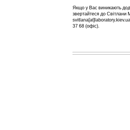
Якщо у Вас виникають дода
звертайтеся до Світлани 
svitlana[at]laboratory.kiev.
37 68 (офіс).