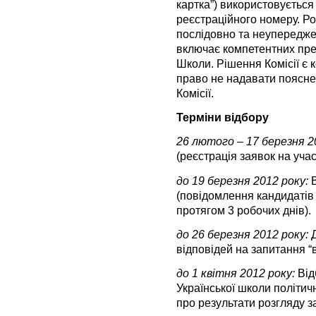
картка”) використовується
реєстраційного номеру. Р
послідовно та неупереджен
включає компетентних пре
Школи. Рішення Комісії є
право не надавати поясне
Комісії.
Терміни відбору
26 лютого – 17 березня 2
(реєстрація заявок на уча
до 19 березня 2012 року:
В
(повідомлення кандидатів 
протягом 3 робочих днів).
до 26 березня 2012 року:
Д
відповідей на запитання “в
до 1 квітня 2012 року:
Від
Української школи політич
про результати розгляду за