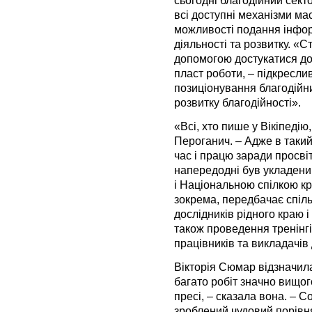
всі доступні механізми мас
можливості подання інфор
діяльності та розвитку. «Ст
допомогою достукатися до 
пласт роботи, – підкреслив
позиціонування благодійни
розвитку благодійності».
«Всі, хто пише у Вікіпедію
Пероганич. – Адже в такий
час і працю заради просві
напередодні був укладени
і Національною спілкою кр
зокрема, передбачає спіль
дослідників рідного краю і 
також проведення тренінгі
працівників та викладачів
Вікторія Сюмар відзначил
багато робіт значно вищого
пресі, – сказала вона. – С
зроблений чудовий порівн