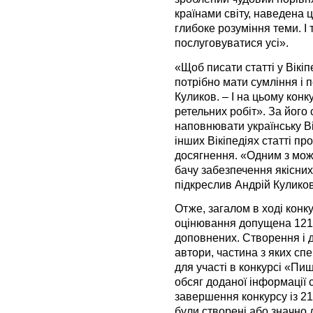
країнами світу, наведена 
глибоке розуміння теми. І
послуговуватися усі».
«Щоб писати статті у Вікі
потрібно мати сумління і 
Куликов. – І на цьому конк
ретельних робіт». За його
наповнювати українську Ві
інших Вікіпедіях статті про 
досягнення. «Одним з можл
бачу забезпечення якісни
підкреслив Андрій Куликов
Отже, загалом в ході конк
оцінювання допущена 121 с
доповнених. Створення і 
автори, частина з яких спе
для участі в конкурсі «Пи
обсяг доданої інформації 
завершення конкурсу із 21
були створені або значно 