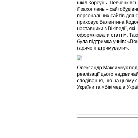
шкіл Корсунь-Шевченківсь
її захоплень – сайтобудів
персональних сайтів для с
приховує Валентина Кодол
наставники з Вікіпедії, як
оформлювати статті». Так
була підтримка учнів: «Вон
гаряче підтримували».
Олександр Максимчук подя
реалізації цього надзвичай
сподівання, що на цьому с
України та «Вікімедіа Укр