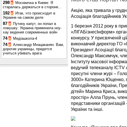
298
Москвичка в Киеве: Я
старалась держаться в стороне...
Акцію, яка тривала у грудн
192
Итак, что происходит в
Асоціація благодійників Ук
Украине на самом деле
87
Путину капут, он попал в
1 березня 2012 року в при
ловушку: Украина применила ноу-
«ЛІГАБізнесІнформ» органі
хау ведения современных войн
конкурсу. У присвяченій ці
74
Медіашкола-4
виконавчий директор ГО «
74
Александр Мнацаканян: Вам,
дорогие украинцы, придется
Президент Асоціації благо
учиться убивать врага
Олександр Максимчук, чле
Інституту масової інформа
ведучий телеканалу ICTV А
присутні члени журі – Го
3000» Катерина Ющенко, г
благодійників України, П
дітей» Марина Криса, вик
простір» Алла Прунь, член
представники організацій –
України та інші.