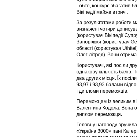
Тобто, конкурс збагатив бл
Вікіпедії майже втричі.
За результатами роботи м
визначені чотири дописув
(користувач Вікіпедії Суп
Запоріжжя (користувач Ger
області (користувач Uthite
Олег-літред). Вони отрима
Користувачі, які посіли др
однакову кількість балів.
два других місця. Їх посі
93,97 і 93,93 балами відпо
і дипломи переможців.
Переможцем із великим ві
Валентина Кодола. Вона от
диплом переможця.
Головну нагороду вручила
«Україна 3000» пані Кате