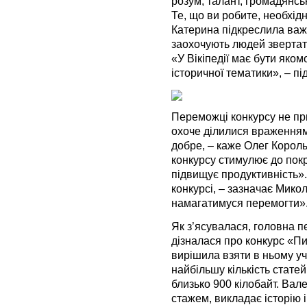
розум, талант, громадянськ
Те, що ви робите, необхід
Катерина підкреслила важл
заохочують людей звертати
«У Вікіпедії має бути яком
історичної тематики», – п
Переможці конкурсу не при
охоче ділилися враженням
добре, – каже Олег Король
конкурсу стимулює до покр
підвищує продуктивність».
конкурсі, – зазначає Мико
намагатимуся перемогти»
Як з’ясувалася, головна 
дізналася про конкурс «Пи
вирішила взяти в ньому уч
найбільшу кількість статей
близько 900 кілобайт. Вале
стажем, викладає історію і 