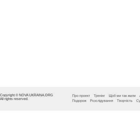
Copyright © NOVA UKRAINA.ORG
Про проект
Тренінг
Щоб ми так жили
All rights reserved.
Подорож
Розслідування
Творчість
Су