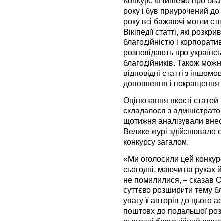
Конкурс «Пишемо про благ
року і був приурочений до
року всі бажаючі могли ст
Вікіпедії статті, які розкр
благодійністю і корпорати
розповідають про українськ
благодійників. Також мож
відповідні статті з іншомо
доповнення і покращення 
Оцінювання якості статей 
складалося з адміністраторі
щотижня аналізували внес
Велике журі здійснювало о
конкурсу загалом.
«Ми оголосили цей конкурс
сьогодні, маючи на руках 
не помилилися, – сказав 
суттєво розширити тему бла
увагу її авторів до цього а
поштовх до подальшої розр
сьогодні благодійний сек