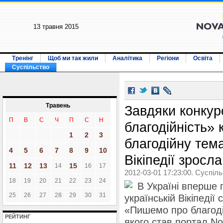
13 травня 2015
Тренінг
Щоб ми так жили
Аналітика
Регіони
Освіта
Суспільство
Травень
Завдяки конку
П
В
С
Ч
П
С
Н
благодійність» 
1
2
3
благодійну тема
4
5
6
7
8
9
10
Вікіпедії зросла
11
12
13
15
14
16
17
2012-03-01 17:23:00. Суспіл
18
19
20
21
22
23
24
В Україні вперше 
25
26
27
28
29
30
31
українській Вікіпедії
«Пишемо про благоді
РЕЙТИНГ
якого став портал No