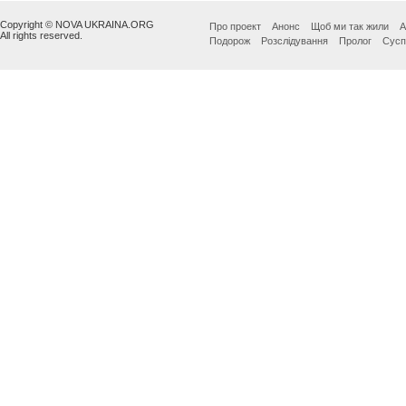
Copyright © NOVA UKRAINA.ORG
Про проект
Анонс
Щоб ми так жили
А
All rights reserved.
Подорож
Розслідування
Пролог
Сусп