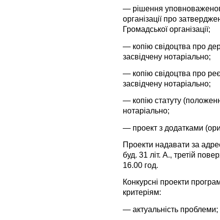
— рішення уповноваженого
організації про затвердже
Громадської організації;
— копію свідоцтва про де
засвідчену нотаріально;
— копію свідоцтва про ре
засвідчену нотаріально;
— копію статуту (положенн
нотаріально;
— проект з додатками (ориг
Проекти надавати за адресо
буд. 31 літ. А., третій пове
16.00 год.
Конкурсні проекти програ
критеріям:
— актуальність проблеми;