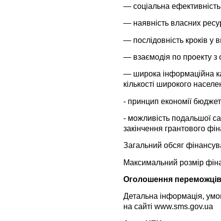
— соціальна ефективність
— наявність власних ресур
— послідовність кроків у 
— взаємодія по проекту з
— широка інформаційна ка
кількості широкого населен
-
принцип економії бюджет
-
можливість подальшої сам
закінчення грантового фі
Загальний обсяг фінансува
Максимальний розмір фінан
Оголошення переможців 
Детальна інформація, умов
на сайті www.sms.gov.ua