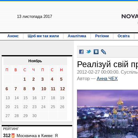
13 листопада 2017
Анонс
Щоб ми так жили
Аналітика
Регіони
Освіта
Ноябрь
Реалізуй свій п
П
В
С
Ч
П
С
Н
2012-02-27 00:00:00. Суспіль
Автор —
Анна ЧЕХ
1
2
3
4
5
6
7
8
9
10
11
12
13
14
15
16
17
18
19
20
21
22
23
24
25
26
27
28
29
30
РЕЙТИНГ
312
Москвичка в Киеве: Я