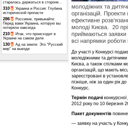
старалась держаться в стороне...
молодіжних та дитяч
310
Украина и Россия: Глубина
організацій. Проекти
исторической пропасти
286
Россияне, привыкайте:
ефективне розв’язан
Перед вами Украина, которую вы
молоді Києва. 20 прі
потеряли навсегда
приймаються заявки
210
Итак, что происходит в
Украине на самом деле
всі напрямки роботи 
130
Ад на земле: Это "Русский
мир" на выезде
До участі у Конкурсі пода
молодіжними та дитячими 
Києва, а також спілками м
організацій, що мають міс
зареєстровані в установл
пізніше, ніж за один рік д
Конкурс.
Термін подачі
конкурсної 
2012 року по 10 березня 2
Пакет документів
повинен
— заявку на участь у Конк