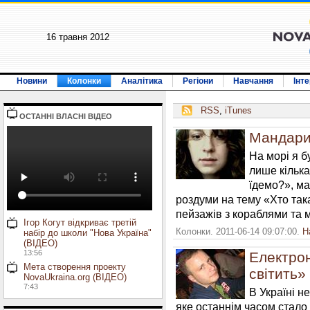
16 травня 2012
Новини
Колонки
Аналітика
Регіони
Навчання
Інт
RSS
,
iTunes
ОСТАННI ВЛАСНI ВIДЕО
Мандари
На морі я б
лише кілька
їдемо?», ма
роздуми на тему «Хто так
пейзажів з кораблями та 
Ігор Когут відкриває третій
Колонки. 2011-06-14 09:07:00.
Н
набір до школи "Нова Україна"
(ВІДЕО)
13:56
Електрон
Мета створення проекту
світить»
NovaUkraina.org (ВІДЕО)
7:43
В Україні н
яке останнім часом стал