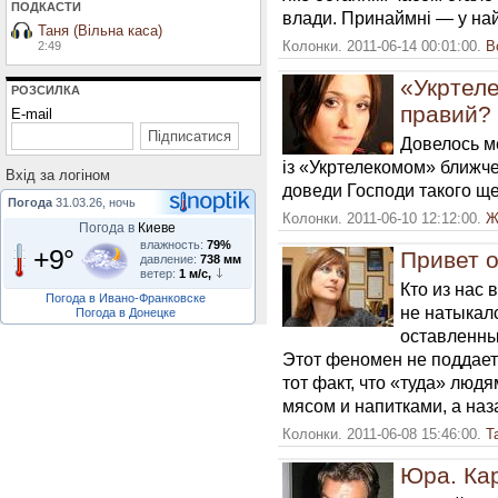
ПОДКАСТИ
влади. Принаймні — у найб
Таня (Вільна каса)
Колонки. 2011-06-14 00:01:00.
В
2:49
«Укртеле
РОЗСИЛКА
правий?
E-mail
Довелось ме
із «Укртелекомом» ближче
Вхiд за логiном
доведи Господи такого ще
Погода
31.03.26, ночь
Колонки. 2011-06-10 12:12:00.
Ж
Погода в
Киеве
влажность:
79%
+9°
Привет 
давление:
738 мм
ветер:
1 м/с,
Кто из нас 
Погода в Ивано-Франковске
не натыкал
Погода в Донецке
оставленны
Этот феномен не поддае
тот факт, что «туда» люд
мясом и напитками, а наз
Колонки. 2011-06-08 15:46:00.
Т
Юра. Кар