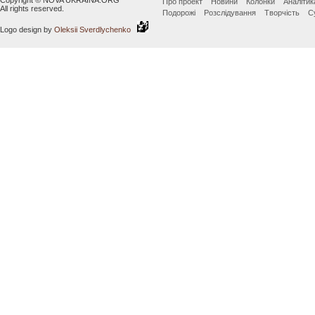
Copyright © NOVA UKRAINA.ORG
Про проект
Новини
Колонки
Аналітик
All rights reserved.
Подорожі
Розслідування
Творчість
С
Logo design by
Oleksii Sverdlychenko