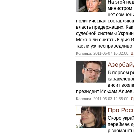
На этой нед
министром 
нет сомнени
политическая составляющ
власть предержащих. Как
судебной системы Украины
Можно ли считать Юрия 
так ли уж несправедливо
Колонки. 2011-06-07 16:02:00.
В
Азербай
В первом р
каракулевой
висит возл
президент Ильхам Алиев.
Колонки. 2011-06-03 12:55:00.
Я
Про Росі
Скоро украї
переймає до
різноманітн