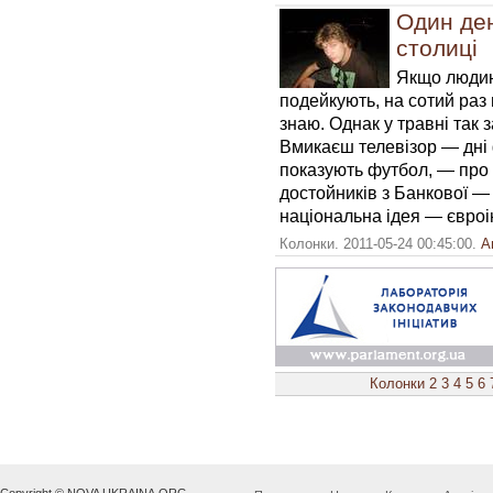
Один ден
столиці
Якщо людині
подейкують, на сотий раз 
знаю. Однак у травні так 
Вмикаєш телевізор — дні 
показують футбол, — про
достойників з Банкової — 
національна ідея — євроі
Колонки. 2011-05-24 00:45:00.
А
Колонки
2
3
4
5
6