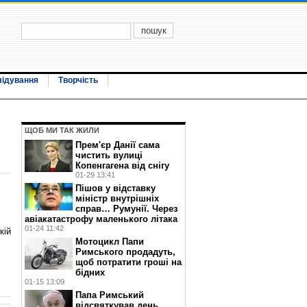
лідування
Творчість
ЩОБ МИ ТАК ЖИЛИ
Прем'єр Данії сама
чистить вулиці
Копенгагена від снігу
01-29 13:41
Пішов у відставку
міністр внутрішніх
справ… Румунії. Через
авіакатастрофу маленького літака
01-24 11:42
кій
Мотоцикл Папи
Римського продадуть,
щоб потратити гроші на
бідних
01-15 13:09
Папа Римський
відсвяткував день