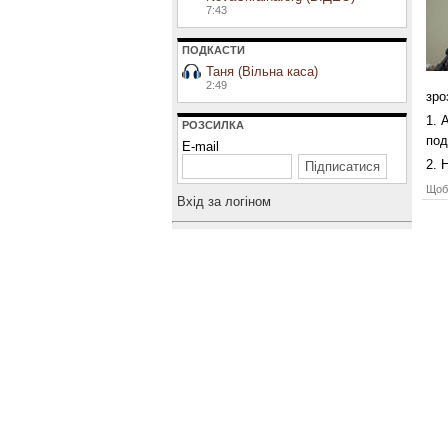
7:43
ПОДКАСТИ
Таня (Вільна каса)
2:49
зро
1. 
РОЗСИЛКА
под
E-mail
2. 
Щоб 
Вхiд за логiном