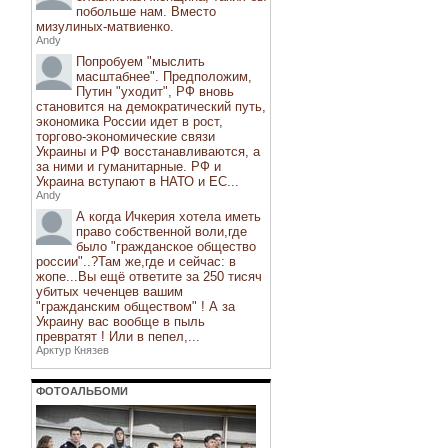
побольше нам. Вместо
мизулиных-матвиенко.
Andy
Попробуем "мыслить
масштабнее". Предположим,
Путин "уходит", РФ вновь
становится на демократический путь,
экономика России идет в рост,
торгово-экономические связи
Украины и РФ восстанавливаются, а
за ними и гуманитарные. РФ и
Украина вступают в НАТО и ЕС...
Andy
А когда Ичкерия хотела иметь
право собственной воли,где
было "гражданское общество
россии"..?Там же,где и сейчас: в
жопе...Вы ещё ответите за 250 тисяч
убитых чеченцев вашим
"гражданским обществом" ! А за
Украину вас вообще в пыль
превратят ! Или в пепел,...
Арктур Князев
ФОТОАЛЬБОМИ