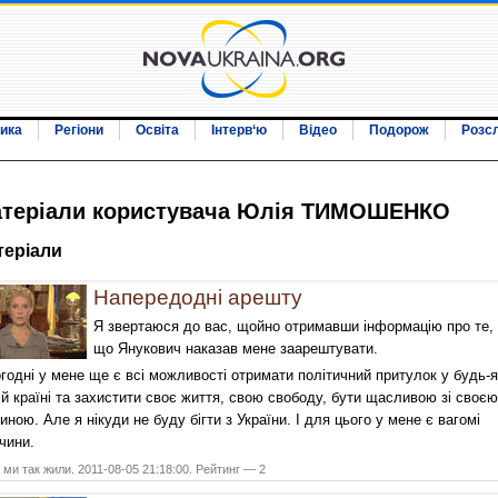
ика
Регіони
Освіта
Інтерв‘ю
Відео
Подорож
Розс
терiали користувача Юлія ТИМОШЕНКО
терiали
Напередодні арешту
Я звертаюся до вас, щойно отримавши інформацію про те,
що Янукович наказав мене заарештувати.
годні у мене ще є всі можливості отримати політичний притулок у будь-я
ій країні та захистити своє життя, свою свободу, бути щасливою зі своєю
иною. Але я нікуди не буду бігти з України. І для цього у мене є вагомі
чини.
ми так жили. 2011-08-05 21:18:00. Рейтинг — 2