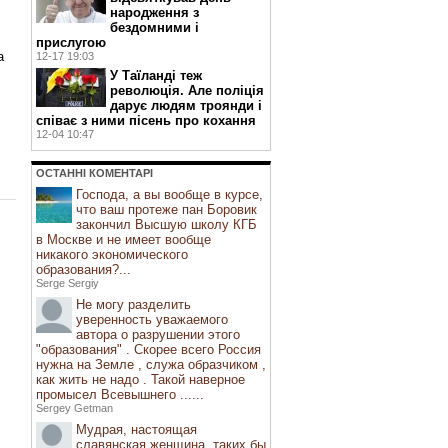
народження з
бездомними і
прислугою
а
12-17 19:03
У Таїланді теж
революція. Але поліція
дарує людям троянди і
співає з ними пісень про кохання
12-04 10:47
ОСТАННI КОМЕНТАРI
Господа, а вы вообще в курсе,
что ваш протеже пан Боровик
закончил Высшую школу КГБ
в Москве и не имеет вообще
никакого экономического
образования?...
Serge Sergiy
Не могу разделить
уверенность уважаемого
автора о разрушении этого
"образования" . Скорее всего Россия
нужна на Земле , служа образчиком ,
как жить не надо . Такой наверное
промысел Всевышнего ......
Sergey Getman
Мудрая, настоящая
славянская женщина, таких бы