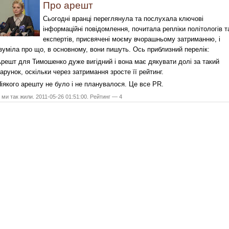
Про арешт
Сьогодні вранці переглянула та послухала ключові
інформаційні повідомлення, почитала репліки політологів т
експертів, присвячені моєму вчорашньому затриманню, і
зуміла про що, в основному, вони пишуть. Ось приблизний перелік:
Арешт для Тимошенко дуже вигідний і вона має дякувати долі за такий
арунок, оскільки через затримання зросте її рейтинг.
Ніякого арешту не було і не планувалося. Це все PR.
ми так жили. 2011-05-26 01:51:00. Рейтинг — 4