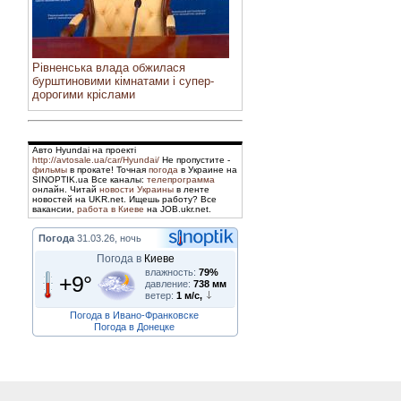
Рівненська влада обжилася
бурштиновими кімнатами і супер-
дорогими кріслами
Авто Hyundai на проекті
http://avtosale.ua/car/Hyundai/
Не пропустите -
фильмы
в прокате! Точная
погода
в Украине на
SINOPTIK.ua Все каналы:
телепрограмма
онлайн. Читай
новости Украины
в ленте
новостей на UKR.net. Ищешь работу? Все
вакансии,
работа в Киеве
на JOB.ukr.net.
Погода
31.03.26, ночь
Погода в
Киеве
влажность:
79%
+9°
давление:
738 мм
ветер:
1 м/с,
Погода в Ивано-Франковске
Погода в Донецке