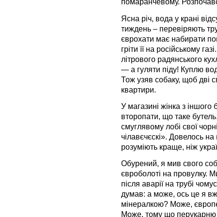
помаранчевому. Розпочавс
Ясна річ, вода у крані від
тиждень – перевіряють тру
єврохати має набирати по
гріти її на російському газ
літрового радянського кухл
— а гуляти піду! Куплю во
Тож узяв собаку, щоб дві 
квартири.
У магазині жінка з іншого
второпати, що таке бутель
смуглявому лобі свої чорні
чілавєчєскі». Довелось на
розуміють краще, ніж украї
Обурений, я мив свого соба
євроболоті на провулку. 
після аварії на трубі чому
думав: а може, ось це я в
мінералкою? Може, європе
Може, тому що перукарню №