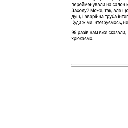
перейменували на салон к
Заходу? Може, так, але щос
душ, і аварійна труба інте
Куди ж ми інтегруємось, н
99 разів нам вже сказали,
хрюкаємо.