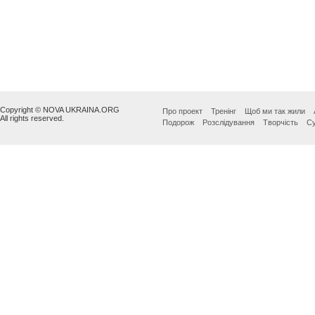
Copyright © NOVA UKRAINA.ORG
Про проект
Тренінг
Щоб ми так жили
All rights reserved.
Подорож
Розслідування
Творчість
Су