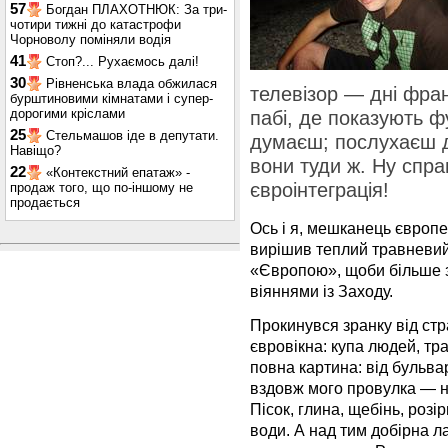
57
Богдан ПЛАХОТНЮК: За три-
чотири тижні до катастрофи
Чорноволу поміняли водія
41
Стоп?... Рухаємось далі!
30
Рівненська влада обжилася
телевізор — дні фран
бурштиновими кімнатами і супер-
дорогими кріслами
пабі, де показують 
25
Стельмашов іде в депутати.
думаєш; послухаєш д
Навіщо?
вони туди ж. Ну спр
22
«Контекстний епатаж» -
євроінтеграція!
продаж того, що по-іншому не
продається
Ось і я, мешканець європей
вирішив теплий травневий
«Європою», щоби більше з
віяннями із Заходу.
Прокинувся зранку від стр
євровікна: купа людей, тра
повна картина: від бульвар
вздовж мого провулка — н
Пісок, глина, щебінь, розі
води. А над тим добірна л