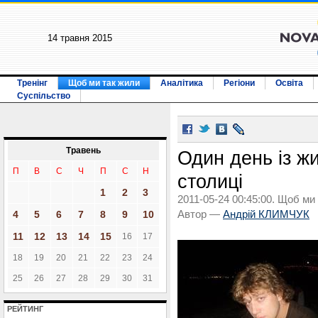
14 травня 2015
Тренінг
Щоб ми так жили
Аналітика
Регіони
Освіта
Суспільство
Травень
Один день із жи
П
В
С
Ч
П
С
Н
столиці
1
2
3
2011-05-24 00:45:00. Щоб ми
4
5
6
7
8
9
10
Автор —
Андрій КЛИМЧУК
11
12
13
14
15
16
17
18
19
20
21
22
23
24
25
26
27
28
29
30
31
РЕЙТИНГ