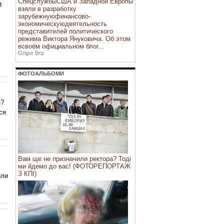
СпецслужбыСША и Западной Европы
о
взяли в разработку
зарубежнуюфинансово-
экономическуюдеятельность
представителей политического
режима Виктора Януковича. Об этом
всвоём официальном блог...
Grigor Briz
ФОТОАЛЬБОМИ
я?
ся
Вам ще не призначили ректора? Тоді
ми йдемо до вас! (ФОТОРЕПОРТАЖ
З КПІ)
или