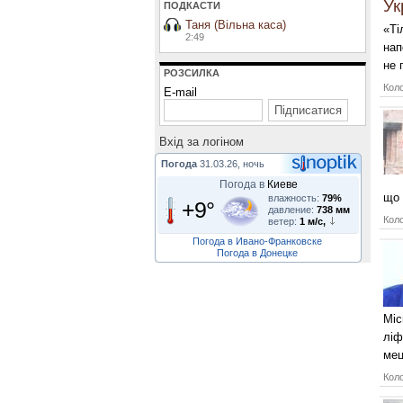
Ук
ПОДКАСТИ
Таня (Вільна каса)
«Ті
2:49
нап
не 
РОЗСИЛКА
Коло
E-mail
Вхiд за логiном
Погода
31.03.26, ночь
Погода в
Киеве
що 
влажность:
79%
+9°
давление:
738 мм
Коло
ветер:
1 м/с,
Погода в Ивано-Франковске
Погода в Донецке
Міс
ліф
ме
Коло