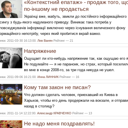
«Контекстний епатаж» - продаж того, щ
по-іншому не продається
Українці вже, мабуть, звикли до постійного інформаційного
сингу з будь-якого надуманого приводу. Виникає така потреба у
повсюджувачів інформації виключно через існування величезного фону
ормаційного непотрібу, через який пробитися вкрай важко.
нки. 2011-03-30 16:13:00.
Лев Ванян
Рейтинг — 21
Напряжение
Ощущает ли кто-нибудь напряжение так, как ощущаю его 
Не подумайте — я не параноик, но страх, который поселил
во мне в конце 2008-го, за три года никуда не ушел.
нки. 2011-09-06 16:21:00.
Инна ЛИННИК
Рейтинг — 16
Кому там закон не писан?
Что должен сделать человек, приехавший из Киева в
Харьков, чтобы его день продержали на вокзале, и отправ
назад в столицу?
нки. 2011-11-14 12:22:00.
Александр КРАВЧЕНКО
Рейтинг — 13
Не надо меня поздравлять!