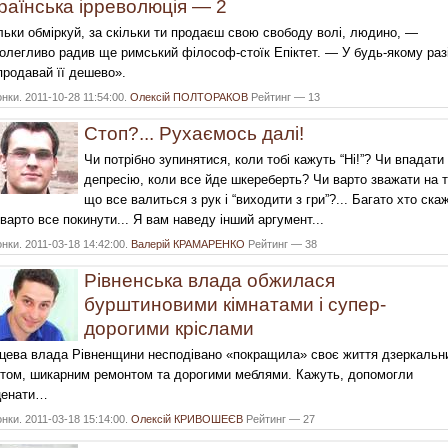
раїнська ірреволюція — 2
льки обміркуй, за скільки ти продаєш свою свободу волі, людино, —
олегливо радив ще римський філософ-стоїк Епіктет. — У будь-якому разі
продавай її дешево».
нки. 2011-10-28 11:54:00.
Олексій ПОЛТОРАКОВ
Рейтинг — 13
Стоп?... Рухаємось далі!
Чи потрібно зупинятися, коли тобі кажуть “Ні!”? Чи впадати
депресію, коли все йде шкереберть? Чи варто зважати на т
що все валиться з рук і “виходити з гри”?... Багато хто ска
варто все покинути... Я вам наведу інший аргумент...
нки. 2011-03-18 14:42:00.
Валерій КРАМАРЕНКО
Рейтинг — 38
Рівненська влада обжилася
бурштиновими кімнатами і супер-
дорогими кріслами
цева влада Рівненщини несподівано «покращила» своє життя дзеркальн
том, шикарним ремонтом та дорогими меблями. Кажуть, допомогли
ценати…
нки. 2011-03-18 15:14:00.
Олексій КРИВОШЕЄВ
Рейтинг — 27