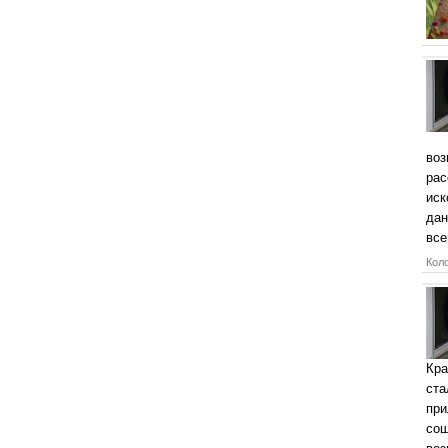
воз
рас
иск
дан
все
Коло
Кра
ста
при
сош