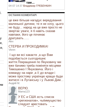
там...
04-07 14:37
Владимир ГРЕБЕНКИН
,
ОСТАННI КОМЕНТАРI
це вже більше нагадує вередування
маленької дитини, те я не хочу, цього
не буду... народ на це вже просто не
звертає уваги, я б навіть сказав
навпаки, його це починає
 у
дратувать......
Alex
е,
СТЕРВА И ПРОХОДИМКА!
же,
Vbnm
І що ви всі какаєте ,а що Вам
подобається сьогоднішнє
життя.Покращення по Януковичу ми
вже бачимо треба поміняти місцями
Тимошенко І Януковича. Його і
команду на нари ,а її до влади і
може простому українцю краще буде
житися і в Луганську і у Львові.Дим...
Андрій М.
им
ВЕРЮ.
Mama123
У ЕС и США есть список
«регионалов», чьёимущество
следует арестовать