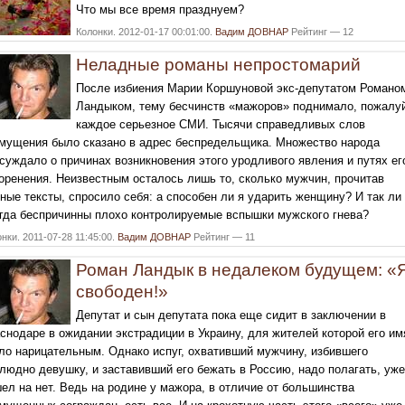
Что мы все время празднуем?
Колонки. 2012-01-17 00:01:00.
Вадим ДОВНАР
Рейтинг — 12
Неладные романы непростомарий
После избиения Марии Коршуновой экс-депутатом Романо
Ландыком, тему бесчинств «мажоров» поднимало, пожалу
каждое серьезное СМИ. Тысячи справедливых слов
мущения было сказано в адрес беспредельщика. Множество народа
суждало о причинах возникновения этого уродливого явления и путях ег
оренения. Неизвестным осталось лишь то, сколько мужчин, прочитав
ные тексты, спросило себя: а способен ли я ударить женщину? И так ли
гда беспричинны плохо контролируемые вспышки мужского гнева?
нки. 2011-07-28 11:45:00.
Вадим ДОВНАР
Рейтинг — 11
Роман Ландык в недалеком будущем: «
свободен!»
Депутат и сын депутата пока еще сидит в заключении в
снодаре в ожидании экстрадиции в Украину, для жителей которой его им
ло нарицательным. Однако испуг, охвативший мужчину, избившего
людно девушку, и заставивший его бежать в Россию, надо полагать, уже
ел на нет. Ведь на родине у мажора, в отличие от большинства