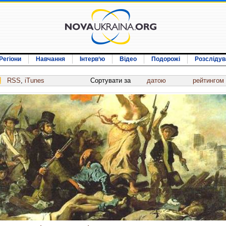
Регіони
Навчання
Інтерв‘ю
Відео
Подорожі
Розслідув
RSS
,
iTunes
Сортувати за
датою
рейтингом