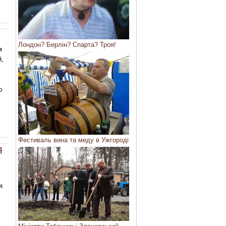
Лондон? Берлін? Спарта? Троя!
м
й,
о
Фестиваль вина та меду в Ужгороді
Я
я