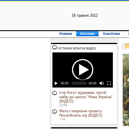
16 травня 2012
Новини
Колонки
Аналітика
ОСТАННI ВЛАСНI ВIДЕО
00:00
00:00
Ігор Когут відкриває третій
набір до школи "Нова Україна"
(ВІДЕО)
13:56
Мета створення проекту
NovaUkraina.org (ВІДЕО)
7:43