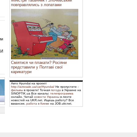
Міністри Табачник і Злочевський
повправлялись з лопатами
ии
 И
Сміятися чи плакати? Росіяни
представили у Полтаві свої
карикатури
Авто Hyundai на проекті
http://avtosale.ua/car/Hyundai/
Не пропустите -
фильмы
в прокате! Точная
погода
в Украине на
SINOPTIK.ua Все каналы:
телепрограмма
онлайн. Читай
новости Украины
в ленте
новостей на UKR.net. Ищешь работу? Все
вакансии,
работа в Киеве
на JOB.ukr.net.