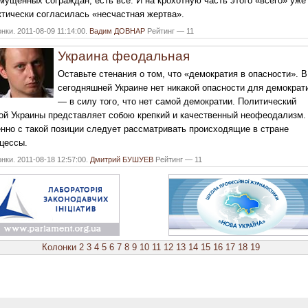
мущенных сограждан, есть все. И на крохотную часть этого «всего» уже
тически согласилась «несчастная жертва».
нки. 2011-08-09 11:14:00.
Вадим ДОВНАР
Рейтинг — 11
Украина феодальная
Оставьте стенания о том, что «демократия в опасности». В
сегодняшней Украине нет никакой опасности для демократ
— в силу того, что нет самой демократии. Политический
ой Украины представляет собою крепкий и качественный неофеодализм.
нно с такой позиции следует рассматривать происходящие в стране
цессы.
нки. 2011-08-18 12:57:00.
Дмитрий БУШУЕВ
Рейтинг — 11
Колонки
2
3
4
5
6
7
8
9
10
11
12
13
14
15
16
17
18
19