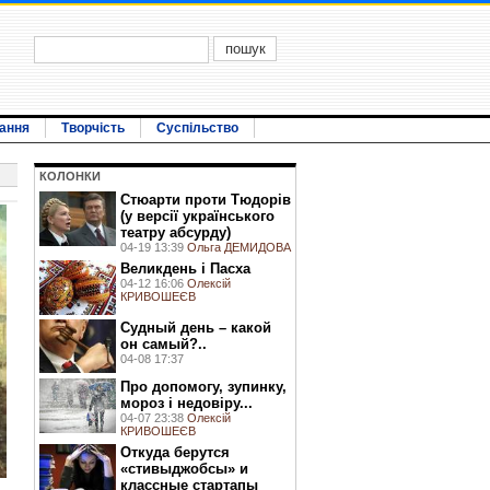
ання
Творчість
Суспільство
КОЛОНКИ
Стюарти проти Тюдорів
(у версії українського
театру абсурду)
04-19 13:39
Ольга ДЕМИДОВА
Великдень і Пасха
04-12 16:06
Олексій
КРИВОШЕЄВ
Судный день – какой
он самый?..
04-08 17:37
Про допомогу, зупинку,
мороз і недовіру...
04-07 23:38
Олексій
КРИВОШЕЄВ
Откуда берутся
«стивыджобсы» и
классные стартапы