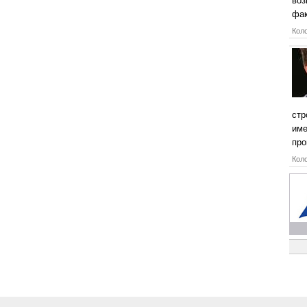
воз
фак
Коло
стр
име
про
Коло