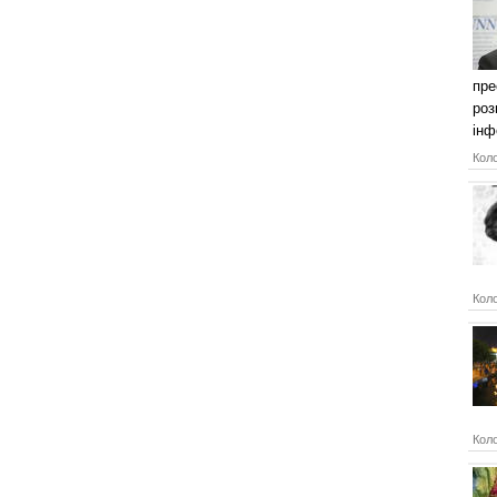
пре
роз
інф
Коло
Коло
Коло