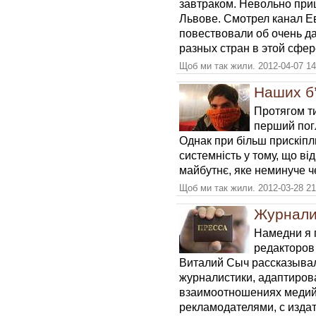
завтраком. Невольно при
Львове. Смотрел канал Ев
повествовали об очень д
разных стран в этой сфер
Щоб ми так жили. 2012-04-07 14
Наших б
Протягом ти
перший погл
Однак при більш прискіп
системність у тому, що від
майбутнє, яке неминуче ч
Щоб ми так жили. 2012-03-28 21
Журналис
Намедни я 
редакторов
Виталий Сыч рассказывал
журналистики, адаптирова
взаимоотношениях медий
рекламодателями, с изда