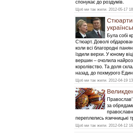
спонукає до роздумів.
Щоб ми так жили. 2012-05-17 18
Стюарти 
українсь
Була собі 
Стюарт. Доволі обдарован
коли всі благородні панян
їздили верхи. У юному віц
вершин – очолила найроз
королівство. Та доля скл
назад, до похмурого Единб
Щоб ми так жили. 2012-04-19 13
Великден
Православ’я
за обрядами
православни
переплелись язичницькі т
Щоб ми так жили. 2012-04-12 16