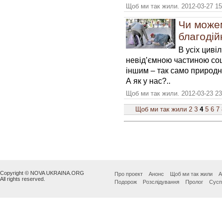
Щоб ми так жили. 2012-03-27 15
Чи може
благоді
В усіх циві
невід’ємною частиною со
іншим – так само природно
А як у нас?..
Щоб ми так жили. 2012-03-23 23
Щоб ми так жили
2
3
4
5
6
7
Copyright © NOVA UKRAINA.ORG
Про проект
Анонс
Щоб ми так жили
А
All rights reserved.
Подорож
Розслідування
Пролог
Сусп