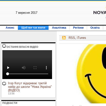
7 вересня 2017
Анонс
Щоб ми так жили
Аналітика
Регіони
Освіта
RSS
,
iTunes
ОСТАННI ВЛАСНI ВIДЕО
Ігор Когут відкриває третій
набір до школи "Нова Україна"
(ВІДЕО)
13:56
ПОДКАСТИ