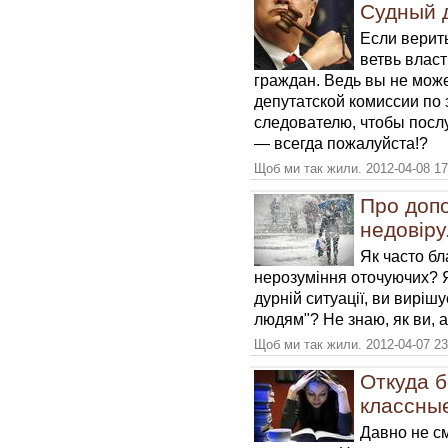
Судный д
Если верить
ветвь влас
граждан. Ведь вы не може
депутатской комиссии по
следователю, чтобы послу
— всегда пожалуйста!?
Щоб ми так жили. 2012-04-08 17
Про допо
недовіру.
Як часто бл
нерозуміння оточуючих? Я
дурній ситуації, ви виріш
людям"? Не знаю, як ви, а
Щоб ми так жили. 2012-04-07 23
Откуда 
классные
Давно не см