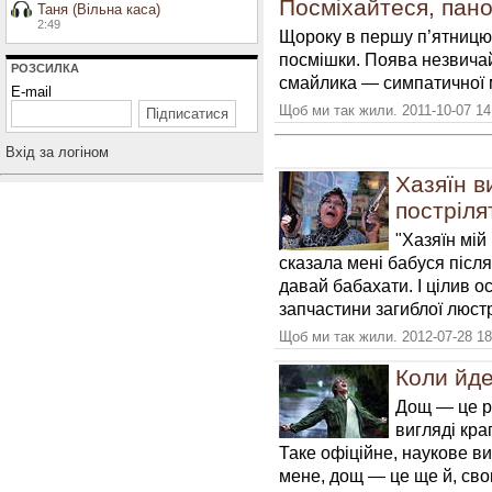
Посміхайтеся, пан
Таня (Вільна каса)
2:49
Щороку в першу п’ятницю 
посмішки. Поява незвичай
РОЗСИЛКА
смайлика — симпатичної 
E-mail
Щоб ми так жили. 2011-10-07 14
Вхiд за логiном
Хазяїн в
постріл
"Хазяїн мій
сказала мені бабуся після 
давай бабахати. І цілив ос
запчастини загиблої люстр
Щоб ми так жили. 2012-07-28 18
Коли йде
Дощ — це рі
вигляді кра
Таке офіційне, наукове в
мене, дощ — це ще й, сво