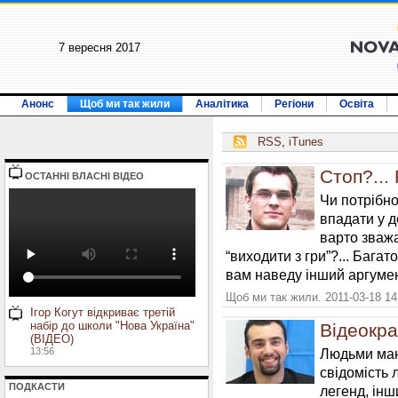
7 вересня 2017
Анонс
Щоб ми так жили
Аналітика
Регіони
Освіта
RSS
,
iTunes
Стоп?...
ОСТАННI ВЛАСНI ВIДЕО
Чи потрібно
впадати у д
варто зважа
“виходити з гри”?... Багат
вам наведу інший аргумент
Щоб ми так жили. 2011-03-18 14
Ігор Когут відкриває третій
набір до школи "Нова Україна"
Відеокра
(ВІДЕО)
13:56
Людьми ман
свідомість
ПОДКАСТИ
легенд, інш