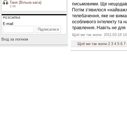
Таня (Вільна каса)
письмовими. Ще нещодавно
2:49
Потім з’явилося «найважли
телебачення, яке не вимаг
РОЗСИЛКА
особливого інтелекту та 
E-mail
травлення. Навіть не для 
Щоб ми так жили. 2011-03-18 14
Вхiд за логiном
Щоб ми так жили
2
3
4
5
6
7