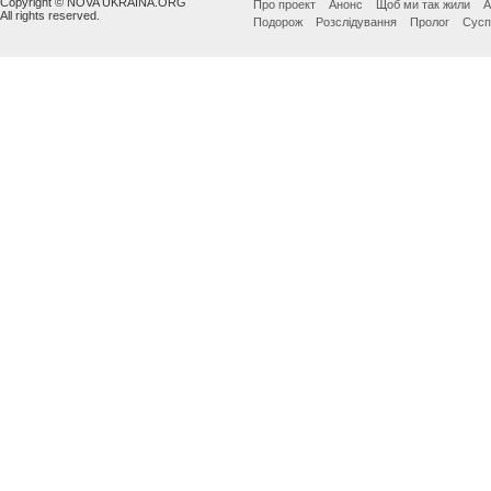
Copyright © NOVA UKRAINA.ORG
Про проект
Анонс
Щоб ми так жили
А
All rights reserved.
Подорож
Розслідування
Пролог
Сусп