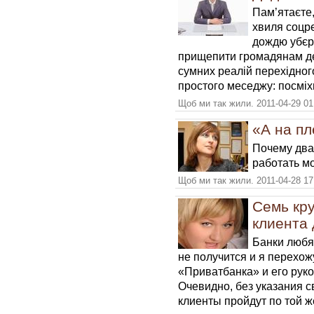
Пам’ятаєте,
хвиля соцр
дождю убєрь
прищепити громадянам де
сумних реалій перехідног
простого меседжу: посміхн
Щоб ми так жили. 2011-04-29 01
«А на п
Почему два
работать м
Щоб ми так жили. 2011-04-28 17
Семь кру
клиента 
Банки любя
не получится и я перехож
«Приватбанка» и его рук
Очевидно, без указания с
клиенты пройдут по той же