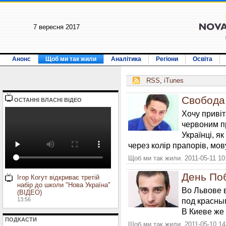
7 вересня 2017
Анонс
Щоб ми так жили
Аналітика
Регіони
Освіта
RSS
,
iTunes
Свобода 
ОСТАННI ВЛАСНI ВIДЕО
Хочу привіт
червоним пр
Українці, як
через колір прапорів, мов
Щоб ми так жили. 2011-05-11 10
День По
Ігор Когут відкриває третій
набір до школи "Нова Україна"
Во Львове 
(ВІДЕО)
13:56
под красны
В Киеве же
ПОДКАСТИ
Щоб ми так жили. 2011-05-10 14