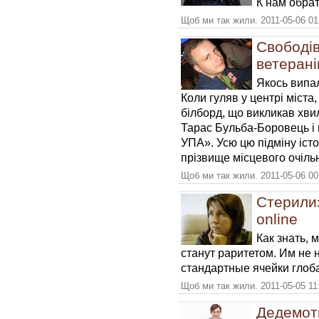
К нам обра
Щоб ми так жили. 2011-05-06 01
Свободі
ветерані
Якось випа
Коли гуляв у центрі міст
бiлборд, що викликав хви
Тарас Бульба-Боровець 
УПА». Усю цю пiдмiну iсто
прiзвище місцевого очiль
Щоб ми так жили. 2011-05-06 00
Стерили
online
Как знать, 
станут раритетом. Им не 
стандартные ячейки гло
Щоб ми так жили. 2011-05-05 11
Дедемот