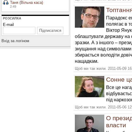
Таня (Вільна каса)
2:49
Топтання
Парадокс еп
РОЗСИЛКА
полягає в т
E-mail
Віктор Янук
облаштувати державу на 
Вхiд за логiном
зразки. А з іншого – през
знущання над символами 
збирається володіти довіч
нащадкам.
Щоб ми так жили. 2011-05-09 16
Сонне ц
Все це нага
відбуваєтьс
під наркозо
Щоб ми так жили. 2011-05-06 12
О презид
власти