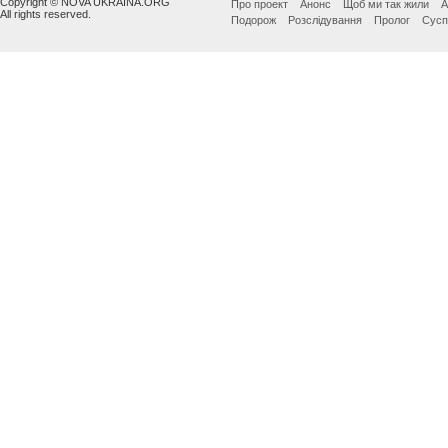
Copyright © NOVA UKRAINA.ORG
Про проект
Анонс
Щоб ми так жили
А
All rights reserved.
Подорож
Розслідування
Пролог
Сусп