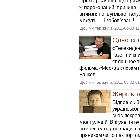
Прем’єр заявив, що причи
ж переконаний: причина 
вітчизняної вугільної галу
можуть — і зобов’язані! —
Щоб ми так жили. 2011-08-03 11
Одно сп
«Телевиден
газет, ни кн
сплошное т
фильма «Москва слезам н
Рачков.
Щоб ми так жили. 2011-08-02 01
Жеріть т
Відповідь 
української
знов яскрав
маніпуляцій. В її уяві ін
інтересам партії влади, с
пряником чи то пак тортом