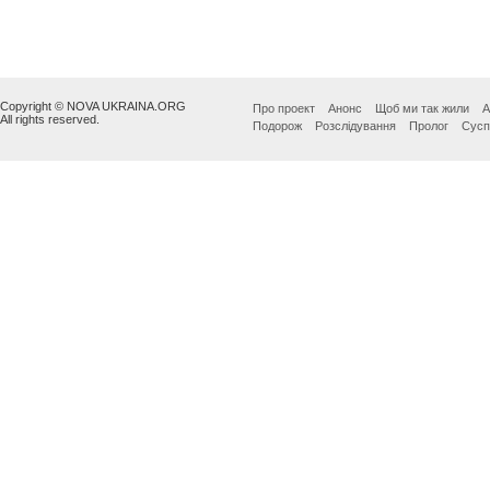
Copyright © NOVA UKRAINA.ORG
Про проект
Анонс
Щоб ми так жили
А
All rights reserved.
Подорож
Розслідування
Пролог
Сусп