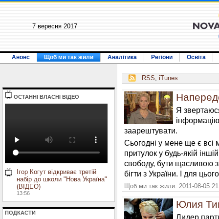
7 вересня 2017
Анонс
Щоб ми так жили
Аналітика
Регіони
Освіта
RSS
,
iTunes
Наперед
ОСТАННI ВЛАСНI ВIДЕО
Я звертаюс
інформацію
заарештувати.
Сьогодні у мене ще є всі
притулок у будь-якій іншій
свободу, бути щасливою з
Ігор Когут відкриває третій
бігти з України. І для цьо
набір до школи "Нова Україна"
Щоб ми так жили. 2011-08-05 21
(ВІДЕО)
13:56
Юлия Ти
ПОДКАСТИ
Лидер парт