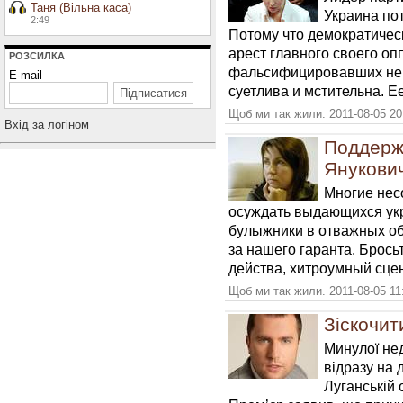
Таня (Вільна каса)
Украина по
2:49
Потому что демократическ
арест главного своего оп
РОЗСИЛКА
фальсифицировавших не
E-mail
суетлива и мстительна. Ее
Щоб ми так жили. 2011-08-05 20
Вхiд за логiном
Поддерж
Янукови
Многие нес
осуждать выдающихся ук
булыжники в отважных о
за нашего гаранта. Брос
действа, хитроумный сце
Щоб ми так жили. 2011-08-05 11
Зіскочит
Минулої нед
відразу на 
Луганській 