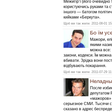
Межигір’ї (його очевидно 
користуючись руками та с
іншого — батогом політич
кийками «Беркута».
Щоб ми так жили. 2011-08-01 15
Бо їм ус
Мажори, елі
якими назив
можна все:
закони, кодекси. Їм можна 
вбивати. Зрідка вони пос
відбувають покарання.
Щоб ми так жили. 2011-07-29 11
Неладны
После изби
депутатом 
«мажоров» 
серьезное СМИ. Тысячи 
сказано в адрес беспред