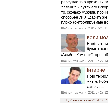
рассуждало о причинах в
явления и путях его иск
то, сколько мужчин, проч
способен ли я ударить ж
плохо контролируемые в
Щоб ми так жили. 2011-07-28 11
Коли моз
Навіть коли
буває цікав
/Альбер Камю, «Сторонні
Щоб ми так жили. 2011-07-27 13
Інтернет
Нові технол
життя. Робл
світогляд.
Щоб ми так жили. 2011-07-27 12
Щоб ми так жили
2
3
4
5
6
7