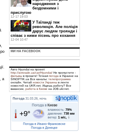
народження з
бездомними і
прислугою
12-17 19:03
У Таїланді теж
революція. Але поліція
д
дарує людям троянди і
співає з ними пісень про кохання
12-04 10:47
и,
про
МИ НА FACEBOOK
ії.
Авто Hyundai на проекті
http://avtosale.ua/car/Hyundai/
Не пропустите -
фильмы
в прокате! Точная
погода
в Украине на
, а
SINOPTIK.ua Все каналы:
телепрограмма
онлайн. Читай
новости Украины
в ленте
новостей на UKR.net. Ищешь работу? Все
вакансии,
работа в Киеве
на JOB.ukr.net.
Погода
31.03.26, ночь
Погода в
Киеве
влажность:
79%
+9°
давление:
738 мм
ветер:
1 м/с,
Погода в Ивано-Франковске
Погода в Донецке