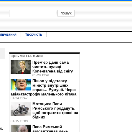
лідування
Творчість
ЩОБ МИ ТАК ЖИЛИ
Прем'єр Данії сама
чистить вулиці
Копенгагена від снігу
01-29 13:41
Пішов у відставку
міністр внутрішніх
справ… Румунії. Через
авіакатастрофу маленького літака
01-24 11:42
Мотоцикл Папи
Римського продадуть,
щоб потратити гроші на
бідних
01-15 13:09
Папа Римський
о,
відсвяткував день