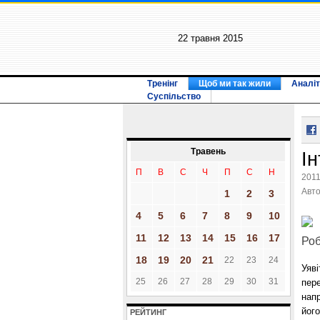
22 травня 2015
Тренінг
Щоб ми так жили
Аналіт
Суспільство
Травень
Ін
П
В
С
Ч
П
С
Н
2011
Авт
1
2
3
4
5
6
7
8
9
10
11
12
13
14
15
16
17
Роб
18
19
20
21
22
23
24
Уяві
25
26
27
28
29
30
31
пере
нап
його
РЕЙТИНГ