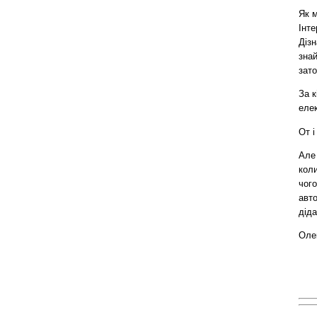
Як м
Інте
Дізн
знай
зат
За к
елек
От і
Але 
коли
чого
авто
діда
Оле