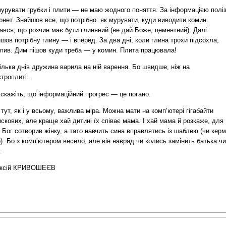
урувати грубки і плити — не маю жодного поняття. За інформацією поліз
рнет. Знайшов все, що потрібно: як мурувати, куди виводити комин.
ався, що розчин має бути глиняний (не дай Боже, цементний). Далі
шов потрібну глину — і вперед. За два дні, коли глина трохи підсохла,
опив. Дим пішов куди треба — у комин. Плита працювала!
ілька днів дружина варила на ній варення. Бо швидше, ніж на
троплиті...
 скажіть, що інформаційний прогрес — це погано.
тут, як і у всьому, важлива міра. Можна мати на комп’ютері гігабайти
скових, але краще хай дитині їх співає мама. І хай мама й розкаже, для
 Бог сотворив жінку, а тато навчить сина вправлятись із шаблею (чи кер
). Бо з комп’ютером весело, але він навряд чи колись замінить батька чи
.
ксій КРИВОШЕЄВ