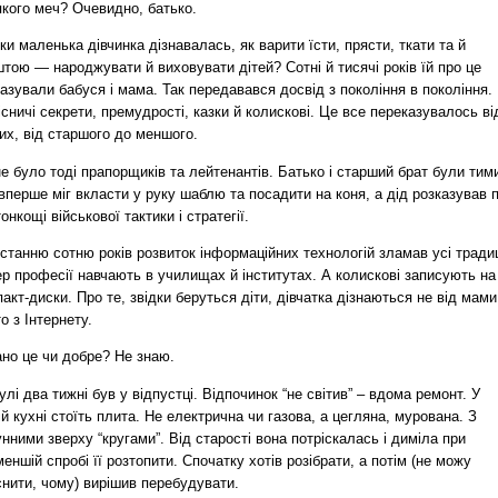
якого меч? Очевидно, батько.
ки маленька дівчинка дізнавалась, як варити їсти, прясти, ткати та й
тою — народжувати й виховувати дітей? Сотні й тисячі років їй про це
азували бабуся і мама. Так передавався досвід з покоління в покоління.
сничі секрети, премудрості, казки й колискові. Це все переказувалось ві
их, від старшого до меншого.
е було тоді прапорщиків та лейтенантів. Батько і старший брат були тим
вперше міг вкласти у руку шаблю та посадити на коня, а дід розказував 
тонкощі військової тактики і стратегії.
станню сотню років розвиток інформаційних технологій зламав усі традиц
р професії навчають в училищах й інститутах. А колискові записують на
акт-диски. Про те, звідки беруться діти, дівчатка дізнаються не від мами
о з Інтернету.
ано це чи добре? Не знаю.
лі два тижні був у відпустці. Відпочинок “не світив” – вдома ремонт. У
ій кухні стоїть плита. Не електрична чи газова, а цегляна, мурована. З
нними зверху “кругами”. Від старості вона потріскалась і диміла при
еншій спробі її розтопити. Спочатку хотів розібрати, а потім (не можу
снити, чому) вирішив перебудувати.