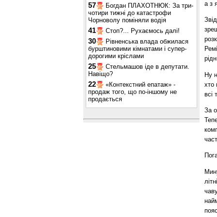
а з 
57
Богдан ПЛАХОТНЮК: За три-
чотири тижні до катастрофи
Звід
Чорноволу поміняли водія
зреш
41
Стоп?... Рухаємось далі!
розк
30
Рівненська влада обжилася
бурштиновими кімнатами і супер-
Ремі
дорогими кріслами
рідн
25
Стельмашов іде в депутати.
Навіщо?
Ну н
22
хто 
«Контекстний епатаж» -
продаж того, що по-іншому не
всі 
продається
За о
Тепе
комп
част
Пог
Мину
літн
чаву
найм
поя