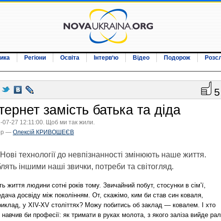
ика
Регіони
Освіта
Інтерв‘ю
Відео
Подорож
Розс
5
тернет замість батька та діда
-07-27 12:11:00. Щоб ми так жили.
ор —
Олексій КРИВОШЕЄВ
Нові технології до невпізнанності змінюють наше життя.
лять іншими наші звички, потреби та світогляд.
ть життя людини сотні років тому. Звичайний побут, стосунки в сім’ї,
дача досвіду між поколінням. От, скажімо, ким би став син коваля,
риклад, у XIV-XV століттях? Можу побитись об заклад — ковалем. І хто
 навчив би професії: як тримати в руках молота, з якого заліза вийде рал