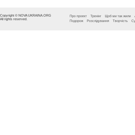
Copyright © NOVA UKRAINA.ORG
Про проект
Тренінг
Щоб ми так жили
All rights reserved.
Подорож
Розслідування
Творчість
Су