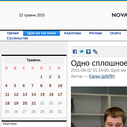
22 травня 2015
Тренінг
Щоб ми так жили
Аналітика
Регіони
Освіта
Суспільство
Травень
Одно сплошное
П
В
С
Ч
П
С
Н
2011-08-02 01:14:00. Щоб ми
Автор —
Євген ШАЯН
1
2
3
4
5
6
7
8
9
10
11
12
13
14
15
16
17
18
19
20
21
22
23
24
25
26
27
28
29
30
31
РЕЙТИНГ