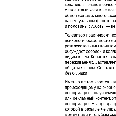
копанию в грязном белье 
с талантами хотя и не все
обмен женами, многочасо
на сексуальном фронте на
и половины субботы — ве
Телевизор практически не
психологическое место жи
развлекательным поинтом, 
обсуждает соседей и колле
видим в нем. Копается в н
переживаниях. Заставляет
общаться с ним. Он стал 
без оглядки.
Именно в этом кроется н
происходящему на экране
информацию, получаемую и
или рекламный контент. У
информации, мы превраща
которой в разы легче упра
между нами и голубым экр