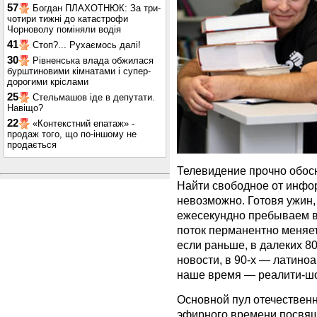
57
Богдан ПЛАХОТНЮК: За три-
чотири тижні до катастрофи
Чорноволу поміняли водія
41
Стоп?... Рухаємось далі!
30
Рівненська влада обжилася
бурштиновими кімнатами і супер-
дорогими кріслами
25
Стельмашов іде в депутати.
Навіщо?
22
«Контекстний епатаж» -
продаж того, що по-іншому не
продається
Телевидение прочно обос
Найти свободное от инфо
невозможно. Готовя ужин, 
ежесекундно пребываем в
поток перманентно меняетс
если раньше, в далеких 8
новости, в 90-х — латино
наше время — реалити-шо
Основной пул отечествен
эфирного времени посвящ