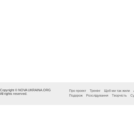
Copyright © NOVA UKRAINA.ORG
Про проект
Тренінг
Щоб ми так жили
All rights reserved.
Подорож
Розслідування
Творчість
Су