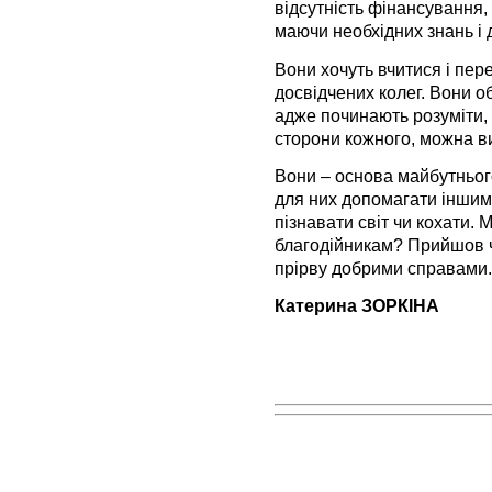
відсутність фінансування,
маючи необхідних знань і 
Вони хочуть вчитися і пе
досвідчених колег. Вони о
адже починають розуміти,
сторони кожного, можна в
Вони – основа майбутнього
для них допомагати іншим 
пізнавати світ чи кохати.
благодійникам? Прийшов ч
прірву добрими справами.
Катерина ЗОРКІНА