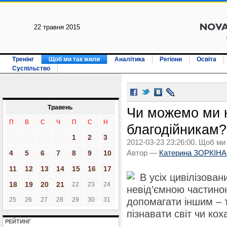
22 травня 2015
Тренінг
Щоб ми так жили
Аналітика
Регіони
Освіта
Суспільство
Травень
Чи можемо ми н
П
В
С
Ч
П
С
Н
благодійникам?
1
2
3
2012-03-23 23:26:00. Щоб ми
4
5
6
7
8
9
10
Автор —
Катерина ЗОРКІНА
11
12
13
14
15
16
17
В усіх цивілізован
18
19
20
21
22
23
24
невід’ємною частино
25
26
27
28
29
30
31
допомагати іншим – 
пізнавати світ чи коха
РЕЙТИНГ