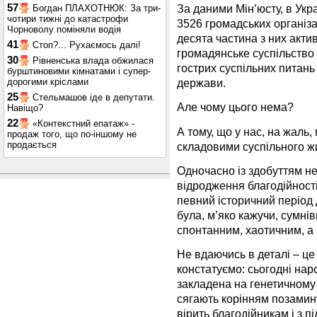
57
За даними Мін’юсту, в Укра
Богдан ПЛАХОТНЮК: За три-
чотири тижні до катастрофи
3526 громадських організа
Чорноволу поміняли водія
десята частина з них акти
41
Стоп?... Рухаємось далі!
громадянське суспільство
30
Рівненська влада обжилася
гострих суспільних питань
бурштиновими кімнатами і супер-
дорогими кріслами
держави.
25
Стельмашов іде в депутати.
Але чому цього нема?
Навіщо?
22
«Контекстний епатаж» -
А тому, що у нас, на жаль,
продаж того, що по-іншому не
продається
складовими суспільного жит
Одночасно із здобуттям не
відродження благодійності
певний історичний період 
була, м’яко кажучи, сумні
спонтанним, хаотичним, а 
Не вдаючись в деталі – це
констатуємо: сьогодні нар
закладена на генетичному р
сягають корінням позамин
вірить благодійникам і з 