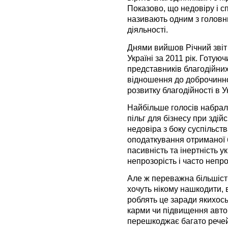
Показово, що недовіру і с
називають одним з головн
діяльності.
Днями вийшов Річний звіт 
Україні за 2011 рік. Готую
представників благодійних 
відношення до доброчинно
розвитку благодійності в У
Найбільше голосів набрали
пільг для бізнесу при здій
недовіра з боку суспільст
оподаткування отриманої 
пасивність та інертність у
непрозорість і часто непро
Але ж переважна більшість
хочуть нікому нашкодити, 
роблять це заради якихось 
карми чи підвищення автор
перешкоджає багато речей