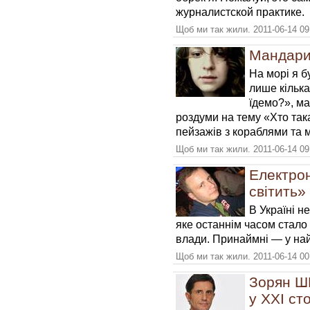
журналистской практике.
Щоб ми так жили. 2011-06-14 09
Мандари
На морі я б
лише кілька
їдемо?», ма
роздуми на тему «Хто так
пейзажів з кораблями та 
Щоб ми так жили. 2011-06-14 09
Електрон
світить»
В Україні н
яке останнім часом стал
влади. Принаймні — у найб
Щоб ми так жили. 2011-06-14 00
Зорян Ш
у XXІ ст