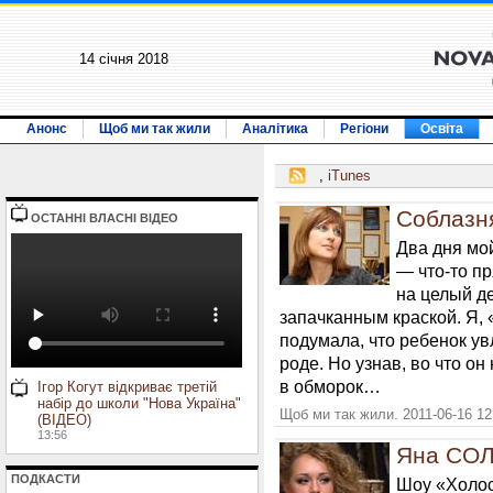
14 січня 2018
Анонс
Щоб ми так жили
Аналітика
Регіони
Освіта
,
iTunes
Соблазн
ОСТАННI ВЛАСНI ВIДЕО
Два дня мо
— что-то пр
на целый д
запачканным краской. Я, 
подумала, что ребенок ув
роде. Но узнав, во что он
в обморок…
Ігор Когут відкриває третій
набір до школи "Нова Україна"
Щоб ми так жили. 2011-06-16 12
(ВІДЕО)
13:56
Яна СОЛ
ПОДКАСТИ
Шоу «Холос