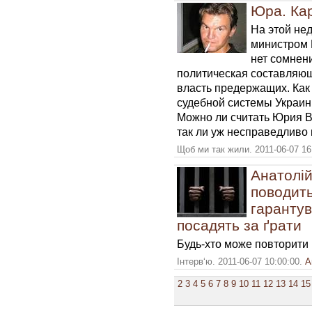
Юра. Кар
На этой нед
министром 
нет сомнени
политическая составляющ
власть предержащих. Как
судебной системы Украины
Можно ли считать Юрия 
так ли уж несправедливо
Щоб ми так жили. 2011-06-07 16
Анатолі
поводить
гарантув
посадять за ґрати
Будь-хто може повторити
Інтерв‘ю. 2011-06-07 10:00:00.
А
2
3
4
5
6
7
8
9
10
11
12
13
14
15