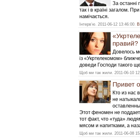
За останні п
так і в країні загалом. П
намічається.
Інтерв‘ю. 2011-06-12 13:46:00.
В
«Укртеле
правий?
Довелось ме
із «Укртелекомом» ближче
доведи Господи такого ще
Щоб ми так жили. 2011-06-10 12
Привет 
Кто из нас 
не натыкал
оставленны
Этот феномен не поддае
тот факт, что «туда» люд
мясом и напитками, а наз
Щоб ми так жили. 2011-06-08 15