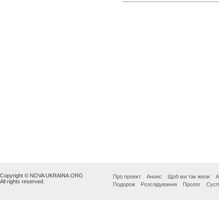
Copyright © NOVA UKRAINA.ORG
Про проект
Анонс
Щоб ми так жили
А
All rights reserved.
Подорож
Розслідування
Пролог
Сусп