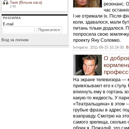
Таня (Вільна каса)
резонанс. 
2:49
час останні
І не отримали їх. Після ф
РОЗСИЛКА
коли, здавалося, мали бут
E-mail
питань тільки додалося. П
попросила свою землячку
проекту Яну Соломко.
Вхiд за логiном
Інтерв‘ю. 2011-06-15 10:24:00.
В
О добро
кормлен
професс
На экране телевизора — 
привязывают его к стулу.
впихнуть ему в гортань з
какую-то жидкость. У парн
«Театральщина» в этом —
грубые фразы в адрес по
взаправду. Смотрю на это
самого зрелища, сколько о
обрек я. Пожалуй, это с