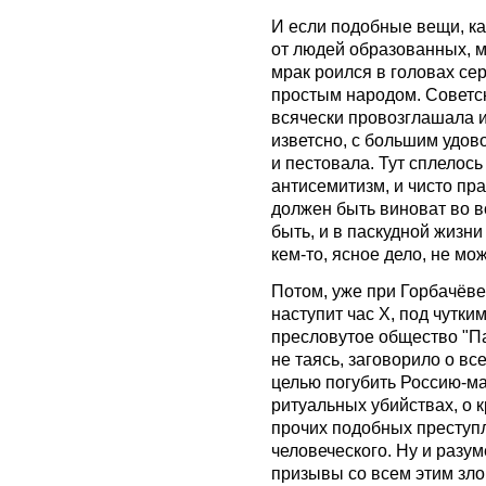
И если подобные вещи, ка
от людей образованных, м
мрак роился в головах сер
простым народом. Советска
всячески провозглашала и
изветсно, с большим удо
и пестовала. Тут сплелось
антисемитизм, и чисто пра
должен быть виноват во вс
быть, и в паскудной жизн
кем-то, ясное дело, не мо
Потом, уже при Горбачёве,
наступит час Х, под чутк
пресловутое общество "Па
не таясь, заговорило о в
целью погубить Россию-ма
ритуальных убийствах, о 
прочих подобных преступ
человеческого. Ну и разу
призывы со всем этим злом