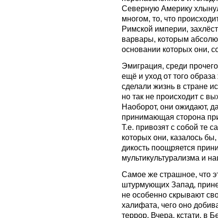
Северную Америку хлынул
многом, то, что происход
Римской империи, захлёст
варвары, которым абсолю
основании которых они, с
Эмиграция, среди прочего,
ещё и уход от того образа
сделали жизнь в стране и
но так не происходит с в
Наоборот, они ожидают, д
принимающая сторона прис
Т.е. привозят с собой те с
которых они, казалось бы,
дикость поощряется прин
мультикультурализма и н
Самое же страшное, что э
штурмующих Запад, прине
не особенно скрывают сво
халифата, чего оно добив
террор. Вчера, кстати, в 