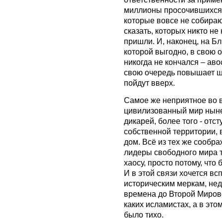
миллионы просочившихся 
которые вовсе не собираю
сказать, которых никто не
пришли. И, наконец, на Бл
которой выгодно, в свою 
никогда не кончался – авос
свою очередь повышает ш
пойдут вверх.
Самое же неприятное во вс
цивилизованный мир ныне
дикарей, более того - отс
собственной территории, 
дом. Всё из тех же сообр
лидеры свободного мира 
хаосу, просто потому, что
И в этой связи хочется вс
историческим меркам, нед
времена до Второй Мирово
каких исламистах, а в это
было тихо.