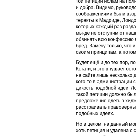
той петиции ислам на пол
и добра. Видимо, руковод
соображениями были взо
теракты в Мадриде, Лондо
которых каждый раз разда
мы-де не отступим от наш
обвинять всю конфессию 
бред. Замечу только, что 
своим принципам, а потом
Будет ещё и до тех пор, п
Кстати, и это внушает ос
на сайте лишь несколько д
кого-то в администрации с
дикость подобной идеи. Л
такой петиции должно был
предложения одеть в хид
расстраивать правоверных
подобных идеях.
Но в целом, на данный мо
хоть петиция и удалена с с