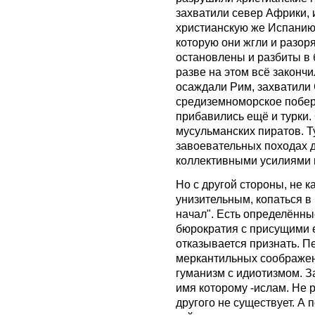
захватили север Африки, 
христианскую же Испанию.
которую они жгли и разоря
остановлены и разбиты в 
разве на этом всё законч
осаждали Рим, захватили
средиземноморское побер
прибавились ещё и турки.
мусульманских пиратов. Т
завоевательных походах 
коллективными усилиями 
Но с другой стороны, не 
унизительным, копаться в
начал". Есть определённы
бюрократия с присущими 
отказывается признать. Пе
меркантильных соображени
гуманизм с идиотизмом. З
имя которому -ислам. Не 
другого не существует. А 