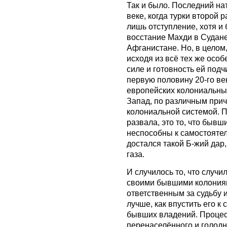
Так и было. Последний на
веке, когда турки второй 
лишь отступление, хотя и 
восстание Махди в Судан
Афганистане. Но, в целом
исходя из всё тех же особ
силе и готовность ей подч
первую половину 20-го ве
европейских колониальных
Запад, по различным прич
колониальной системой. П
развала, это то, что бывш
неспособны к самостоятел
достался такой Б-жий дар
газа.
И случилось то, что случи
своими бывшими колониям
ответственным за судьбу 
лучше, как впустить его к
бывших владений. Процесс
перенаселённого и голодн