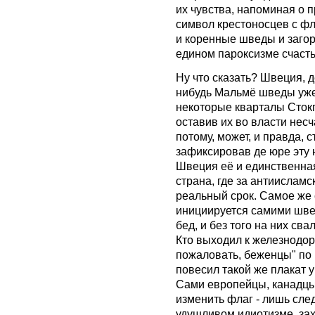
их чувства, напоминая о 
символ крестоносцев с фл
и коренные шведы и заго
едином пароксизме счасть
Ну что сказать? Швеция, д
нибудь Мальмё шведы уже 
некоторые кварталы Стокг
оставив их во власти нес
потому, может, и правда, с
зафиксировав де юре эту
Швеция её и единственная
страна, где за антиислам
реальный срок. Самое же с
инициируется самими швед
бед, и без того на них св
Кто выходил к железнодо
пожаловать, беженцы" по 
повесил такой же плакат 
Сами европейцы, канадцы,
изменить флаг - лишь сле
удушливом идиотизме, за