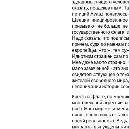
здравомыслящего человека
сказать, неадекватным. Та
петиций Avaaz появилось
Швеции, инициированное 
призывают, не больше, не 
государственного флага, 
Надо сказать, что подпис
причём, судя по именам п
европейцы. Что ж, тем хуж
Идиотизм страшен сам по 
Мне даже как-то странно, 
мало замеченной - это зна
свидетельствующее о тяж
жителей свободного мира,
непонимании истории соб
Крест на флаге, по мнени
многовековой агрессии за
(sic!). Наш мир же, измен
вину, теперь лишь осталос
новой реальностью. Ведь,
мигранты вынуждены жить 