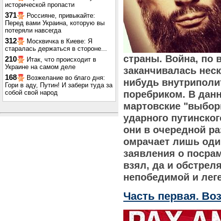
исторической пропасти
371
Россияне, привыкайте:
Перед вами Украина, которую вы
потеряли навсегда
312
Москвичка в Киеве: Я
старалась держаться в стороне...
страны. Война, по 
210
Итак, что происходит в
Украине на самом деле
заканчивалась неск
168
Возжелание во благо дня:
нибудь внутриполи
Гори в аду, Путин! И забери туда за
собой свой народ
поребриком. В дан
мартовские "выбор
ударного путинског
они в очередной ра
омрачает лишь оди
заявления о посра
взял, да и обстрел
непобедимой и лег
Часть первая. В