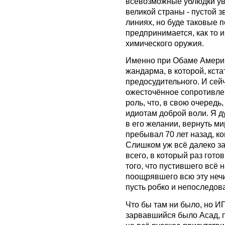
всевозможные ублюдки ув
великой страны - пустой з
линиях, но буде таковые 
предпринимается, как то 
химического оружия.
Именно при Обаме Америк
жандарма, в которой, кста
предосудительного. И сей
ожесточённое сопротивлен
роль, что, в свою очеред
идиотам доброй воли. Я ду
в его желании, вернуть ми
пребывал 70 лет назад, ко
Слишком уж всё далеко з
всего, в который раз гото
того, что пустившего всё н
поощрявшего всю эту нечис
пусть робко и непоследова
Что бы там ни было, но И
зарвавшийся было Асад, 