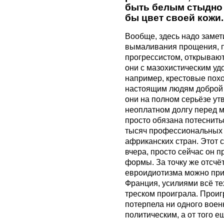
быть белым стыдно 
бы цвет своей кожи.
Вообще, здесь надо замети
вымаливания прощения, 
прогрессистом, открываю
они с мазохистическим уд
например, крестовые похо
настоящим людям доброй в
они на полном серьёзе ут
неоплатном долгу перед м
просто обязана потеснить
тысяч профессиональных 
африканских стран. Этот 
вчера, просто сейчас он 
формы. За точку же отсчё
евроидиотизма можно при
Франция, усилиями всё те
треском проиграла. Проиг
потерпела ни одного воен
политическим, а от того 