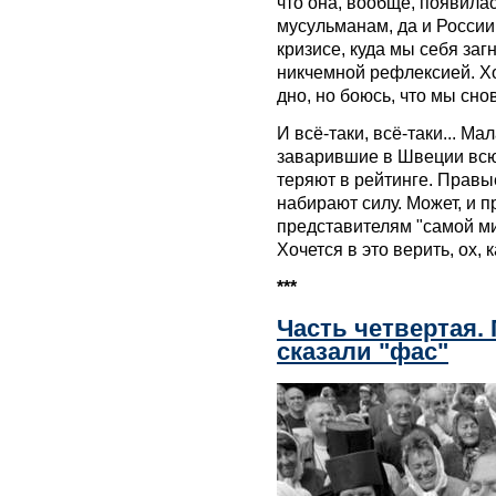
что она, вообще, появилас
мусульманам, да и России
кризисе, куда мы себя заг
никчемной рефлексией. Хоч
дно, но боюсь, что мы сно
И всё-таки, всё-таки... М
заварившие в Швеции всю
теряют в рейтинге. Правы
набирают силу. Может, и 
представителям "самой ми
Хочется в это верить, ох, к
***
Часть четвертая.
сказали "фас"