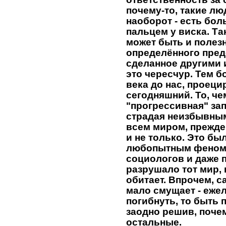
почему-то, такие л
наоборот - есть бо
пальцем у виска. Та
может быть и полезн
определённого преде
сделанное другими и
это чересчур. Тем бо
века до нас, проеци
сегодняшний. То, че
"прогрессивная" за
страдая неизбывны
всем миром, прежде 
и не только. Это бы
любопытным феноме
социологов и даже 
разрушало тот мир, 
обитает. Впрочем, с
мало смущает - еже
погибнуть, то быть 
заодно решив, почему
остальные.