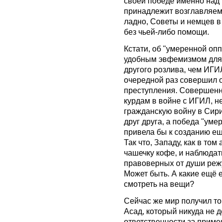
своей победе именно над 
принадлежит возглавляем
ладно, Советы и немцев в
без чьей-либо помощи.
Кстати, об "умеренной опп
удобным эвфемизмом для 
другого розлива, чем ИГИ
очередной раз совершил ош
преступления. Совершенн
курдам в войне с ИГИЛ, н
гражданскую войну в Сири
друг друга, а победа "ум
привела бы к созданию ещ
Так что, Западу, как в то
чашечку кофе, и наблюдат
правоверных от души режу
Может быть. А какие ещё 
смотреть на вещи?
Сейчас же мир получил то
Асад, который никуда не д
ответственности за приме