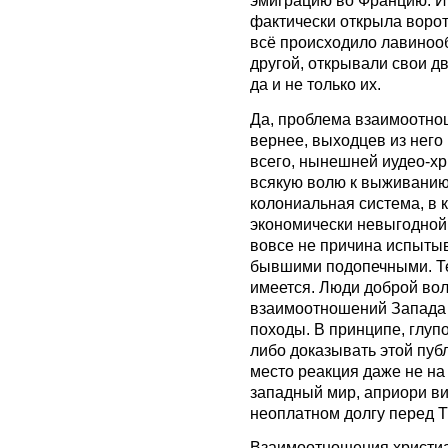
эмиграцию во Францию. Им
фактически открыла воро
всё происходило лавинооб
другой, открывали свои д
да и не только их.
Да, проблема взаимоотнош
вернее, выходцев из него
всего, нынешней иудео-х
всякую волю к выживанию.
колониальная система, в к
экономически невыгодной
вовсе не причина испытыв
бывшими подопечными. Те
имеется. Люди доброй вол
взаимоотношений Запада 
походы. В принципе, глупо
либо доказывать этой публ
место реакция даже не на у
западный мир, априори ви
неоплатном долгу перед Т
Взаимоотношения христиа