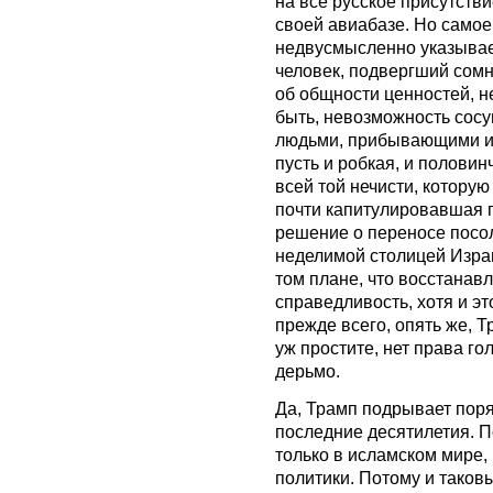
на всё русское присутстви
своей авиабазе. Но самое
недвусмысленно указывае
человек, подвергший сом
об общности ценностей, не
быть, невозможность сосу
людьми, прибывающими из
пусть и робкая, и половин
всей той нечисти, которую
почти капитулировавшая п
решение о переносе посол
неделимой столицей Израи
том плане, что восстанав
справедливость, хотя и эт
прежде всего, опять же, Тр
уж простите, нет права го
дерьмо.
Да, Трамп подрывает пор
последние десятилетия. П
только в исламском мире,
политики. Потому и таков