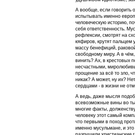
А вообще, если говорить 
испытывать именно европ
человеческую историю, по
себя ответственность. Му
рефлексии, смотрят на сх
кяфиров, крутят пальцем у
массу бенефиций, раково
свободному миру. А в чём
винить? Ах, в крестовых п
несчастными, миролюбив
прощение за всё то зло, 
никак? А может, ну их? Нет
сердцами - в жизни не от
А ведь, даже мысля подо
всевозможные вины во тьм
многие факты, долженству
человеку этот самый компл
что первыми в поход прот
именно мусульмане, и это
разрушили христианские г