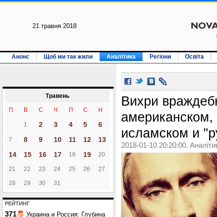
21 травня 2018
Анонс
Щоб ми так жили
Аналітика
Регіони
Освіта
Травень
Вихри враждеб
П
В
С
Ч
П
С
Н
американском,
2
3
4
5
6
1
исламском и "р
8
9
10
11
12
13
7
2018-01-10 20:20:00. Аналіти
14
15
16
17
19
18
20
21
22
23
24
25
26
27
28
29
30
31
РЕЙТИНГ
371
Украина и Россия: Глубина