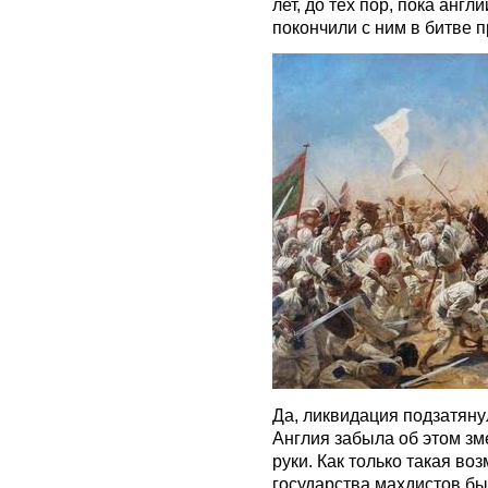
лет, до тех пор, пока анг
покончили с ним в битве 
Да, ликвидация подзатянул
Англия забыла об этом зм
руки. Как только такая во
государства махдистов бы