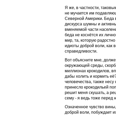
Я же, в частности, таковы
не мучается им подавляю
Северной Америки. Беда в
дискурса шумны и активны
вменяемой части населени
беда не коснётся их лично
мир, та, которую радостно
идиоты доброй воли, как 
справедливости.
Вот объясните мне, должен
окружающей среды, скорб
миллионах крокодилов, вп
дабы холить и кормить её?
человечества, также несу 
принесло крокодильей поп
решит меня скушать, а реш
сему - я ведь тоже перед 
Означенное чувство вины,
доброй воли, побуждает их