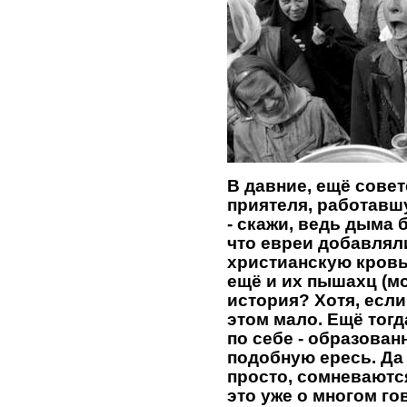
В давние, ещё совет
приятеля, работавш
- скажи, ведь дыма б
что евреи добавляли
христианскую кровь? 
ещё и их пышахц (м
история? Хотя, если
этом мало. Ещё тогда
по себе - образован
подобную ересь. Да 
просто, сомневаютс
это уже о многом го