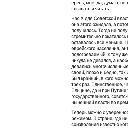
ересь, мне, да, думаю, не
слышать и читать.
Час Х для Советской власт
она этого ожидала, а пото
получилось. Тогда не полу
стремительно покатилось п
оставалось всё меньше. 
еврейского населения, ан
подогреваемый, к тому же
никуда не девался, а наобо
девались многочисленные 
своей, плохо и бедно, так
был крайний, в кого можно
трёх раз. Единственное, ч
Ельцине, да и при Путине
государственного, советск
нынешней власти по врем
Теперь можно с уверенност
режимом. В стране, где н
соизволения известно ког