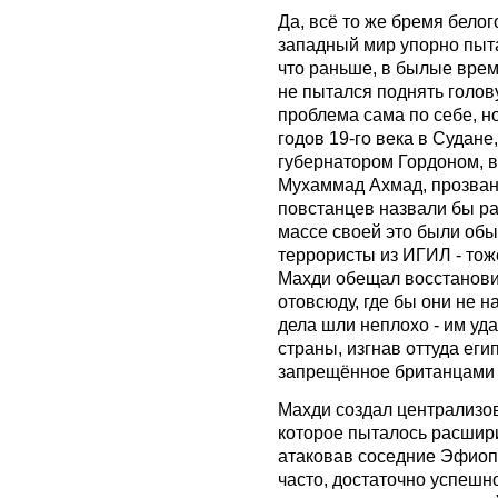
Да, всё то же бремя бело
западный мир упорно пыта
что раньше, в былые време
не пытался поднять голову
проблема сама по себе, но
годов 19-го века в Судан
губернатором Гордоном, в
Мухаммад Ахмад, прозван
повстанцев назвали бы р
массе своей это были об
террористы из ИГИЛ - тож
Махди обещал восстанови
отовсюду, где бы они не 
дела шли неплохо - им уд
страны, изгнав оттуда еги
запрещённое британцами 
Махди создал централизов
которое пыталось расшири
атаковав соседние Эфиопи
часто, достаточно успешн