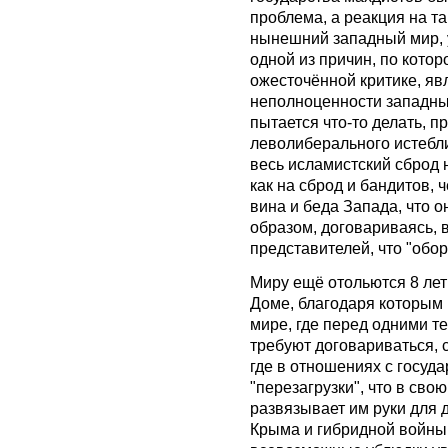
проблема, а реакция на та
нынешний западный мир, у
одной из причин, по кото
ожесточённой критике, я
неполноценности западных
пытается что-то делать, 
леволиберального истебли
весь исламистский сброд н
как на сброд и бандитов, 
вина и беда Запада, что о
образом, договариваясь, 
представителей, что "обо
Миру ещё отольются 8 лет
Доме, благодаря которым м
мире, где перед одними т
требуют договариваться, 
где в отношениях с госуд
"перезагрузки", что в сво
развязывает им руки для
Крыма и гибридной войны 