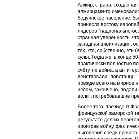
Алжир, страна, созданная 
алжирцами-то именовалис
бедуинское население, бы
принесла востоку европе
лидеров "национально-ос
странная уверенность, что
западная цивилизация, ос
тех, кто, собственно, эти 
культ. Тогда же, в конце 
практически полностью по
счёту, не война, а антите
действовали "повстанцы"
прежде всего на мирное на
целом, закончено, подали
воли", потребовавшие пр
Более того, президент Фр
французской заморской те
результате долгих перего
проиграв войну, фактичес
выговорив среди прочего