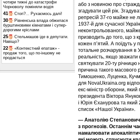
чотири тижні до катастрофи
або з новиною про стражд
Чорноволу поміняли водія
згадувати цей рік. Згадува
41
Стоп?... Рухаємось далі!
репресій 37-го майже не 
30
Рівненська влада обжилася
1937-й для сучасної Украї
бурштиновими кімнатами і супер-
дорогими кріслами
неконтрольованого, майже
25
призводить до того, що з к
Стельмашов іде в депутати.
Навіщо?
кожен п’ятий. А поїдуть у 
22
«Контекстний епатаж» -
тотальне розчарування в У
продаж того, що по-іншому не
реальність, якщо зважати 
продається
святкувати 20-ту річницю 
причина такого масового 
Тимошенко, Луценка, Кучми
для NovaUkraina.org відпов
екс-міністр оборони, який
президента Віктора Януков
і Юрія Єханурова та який
список «Нашої України».
— Анатолію Степановичу
з прогнозів. Останнім ч
намалювати апокаліптич
які можуть струснути кра