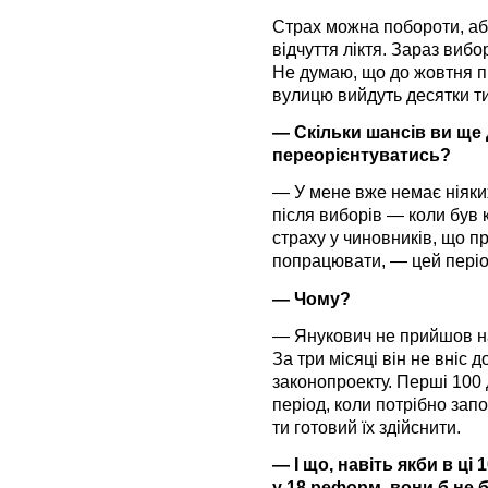
Страх можна побороти, або
відчуття ліктя. Зараз вибор
Не думаю, що до жовтня пр
вулицю вийдуть десятки т
— Скільки шансів ви ще 
переорієнтуватись?
— У мене вже немає ніяки
після виборів — коли був к
страху у чиновників, що п
попрацювати, — цей періо
— Чому?
— Янукович не прийшов на
За три місяці він не вніс
законопроекту. Перші 100 
період, коли потрібно зап
ти готовий їх здійснити.
— І що, навіть якби в ці
у 18 реформ, вони б не 