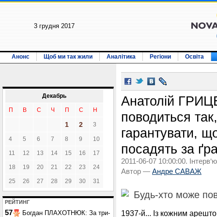
3 грудня 2017
Анонс
Щоб ми так жили
Аналітика
Регіони
Освіта
Декабрь
Анатолій ГРИЦ
П
В
С
Ч
П
С
Н
поводиться так
1
2
3
гарантувати, що
4
5
6
7
8
9
10
посадять за ґр
11
12
13
14
15
16
17
2011-06-07 10:00:00. Інтерв‘ю
18
19
20
21
22
23
24
Автор —
Андре САВАЖ
25
26
27
28
29
30
31
Будь-хто може по
РЕЙТИНГ
57
1937-й... Із кожним арешт
Богдан ПЛАХОТНЮК: За три-