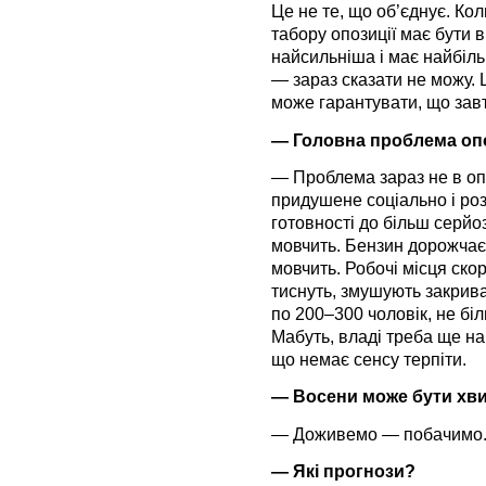
Це не те, що об’єднує. Кол
табору опозиції має бути 
найсильніша і має найбіль
— зараз сказати не можу. 
може гарантувати, що завт
— Головна проблема опо
— Проблема зараз не в опо
придушене соціально і роз
готовності до більш серйоз
мовчить. Бензин дорожчає
мовчить. Робочі місця ско
тиснуть, змушують закрива
по 200–300 чоловік, не бі
Мабуть, владі треба ще н
що немає сенсу терпіти.
— Восени може бути хв
— Доживемо — побачимо
— Які прогнози?