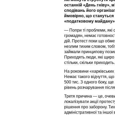
останній «День гніву», 
сподівань його організат
ймовірно, що стануться 
«податковому майдану»
— Попри ті проблеми, які
громадян, немає готовност
дій. Протест поки що обм
незлим тихим словом, то
займали принципову позиц
Приходять люди, які щиро х
стільки, скільки приходить.
На роковини «харківських 
Немає такого відчуття, що
500 тис. З одного боку, ще
рівень розчарування післ
Третя причина — це, очеви
локалізувати акції протест
рішення про заборону. Тих
адміністративної та іншої 