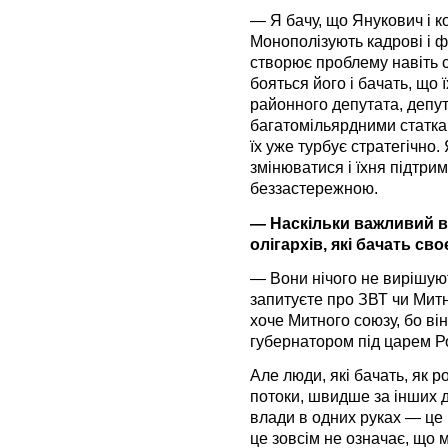
— Я бачу, що Янукович і к
Монополізують кадрові і фі
створює проблему навіть 
бояться його і бачать, що 
районного депутата, депут
багатомільярдними статкам
їх уже турбує стратегічно.
змінюватися і їхня підтри
беззастережною.
— Наскільки важливий в
олігархів, які бачать св
— Вони нічого не вирішую
запитуєте про ЗВТ чи Ми
хоче Митного союзу, бо він
губернатором під царем Ро
Але люди, які бачать, як 
потоки, швидше за інших 
влади в одних руках — це 
це зовсім не означає, що 