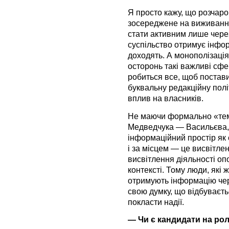
Я просто кажу, що розчаро
зосереджене на виживанні
стати активним лише чере
суспільство отримує інфор
доходять. А монополізація
осторонь такі важливі сфе
робиться все, щоб постави
буквальну редакційну полі
вплив на власників.
Не маючи формально «темн
Медведчука — Васильєва, 
інформаційний простір як
і за місцем — це висвітле
висвітлення діяльності опо
контексті. Тому люди, які ж
отримують інформацію чер
свою думку, що відбуваєть
покласти надії.
— Чи є кандидати на ро