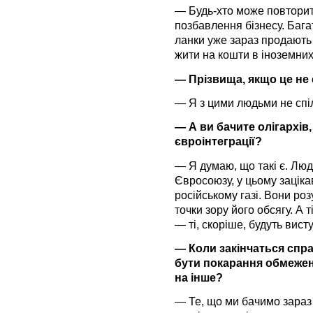
— Будь-хто може повторит
позбавлення бізнесу. Багат
ланки уже зараз продають 
жити на кошти в іноземних 
— Прізвища, якщо це не
— Я з цими людьми не спі
— А ви бачите олігархів, 
євроінтеграції?
— Я думаю, що такі є. Люд
Євросоюзу, у цьому заціка
російському газі. Вони ро
точки зору його обсягу. А т
— ті, скоріше, будуть вист
— Коли закінчаться спр
бути покарання обмежен
на інше?
— Те, що ми бачимо зараз