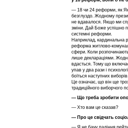
— 18 чи 24 реформи, як Я
безглуздо. Жодному прези
не вдавалося. Якщо ми спр
зміни. Дай Боже успішно пр
системні реформи.
Наприклад, кардинальна р
реформа житлово-комуналь
сфери. Коли розпочинают
лише деклараціями. Жодн
вдасться. Тому що включа
упав у два рази і психолог
боїться наступних виборів
Це означає, що він ще трох
традиційного виборчого по
— Що треба зробити опоз
— Хто вам це сказав?
— Про це свідчать соціо
— Я не бачу падіння рейт