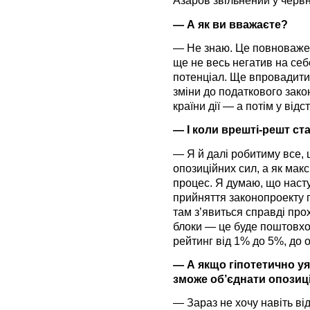
Азаров звільнений у червн
— А як ви вважаєте?
— Не знаю. Це повноваже
ще не весь негатив на се
потенціал. Ще впровадити
зміни до податкового зако
країни дії — а потім у відст
— І коли врешті-решт ст
— Я й далі робитиму все, 
опозиційних сил, а як ма
процес. Я думаю, що наст
прийняття законопроекту 
там з’явиться справді про
блоки — це буде поштовхом
рейтинг від 1% до 5%, до 
— А якщо гіпотетично уя
зможе об’єднати опози
— Зараз не хочу навіть ві