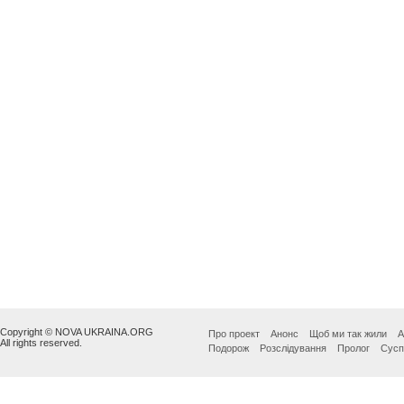
Copyright © NOVA UKRAINA.ORG
Про проект
Анонс
Щоб ми так жили
А
All rights reserved.
Подорож
Розслідування
Пролог
Сусп