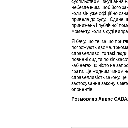
суспільством і знущання 
небезпечним, щоб його зак
коли він уже офіційно озн
привела до суду... Єдине,
принижень і публічної пом
моменту, коли в суді випр
Я бачу, що те, за що прит
погрожують двома, трьома
справедливо, то такі люди
повинні сидіти по кількасо
кабінетах, їх ніхто не зап
ґрати. Це жодним чином не
справедливість закону, це
застосування закону з ме
опонентів.
Розмовляв Андре САВ