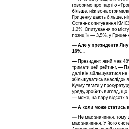
говоримо про партію «Гром
більше, ніж вона отримала
Гриценку дають більше, ні
Останнє опитування КМІС
1,2%. Опитування по місту
позиції» — 3,5%, у Грицен
— Але у президента Яну
16%...
— Президент, який мав 48
тримати цей рейтинг, — Па
далі він збільшуватися не
збільшуватись внаслідок я
Кучму тягати у прокуратур
уряду, зробить вигляд, що 
— може, на пару відсотків
— А коли може статись 
— Не має значення, тому 
має значення. У його систе