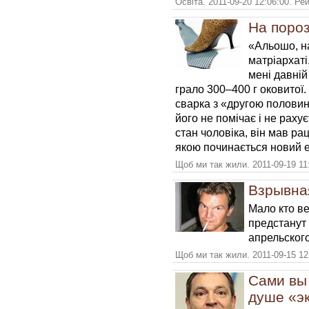
Освіта. 2011-09-20 12:06:00. Ре
На пороз
«Альошо, н
матріархаті
мені давній
грало 300–400 г оковитої.
сварка з «другою половин
його не помічає і не раху
стан чоловіка, він мав ра
якою починається новий е
Щоб ми так жили. 2011-09-19 11
Взрывна
Мало кто ве
предстанут
апрельского
Щоб ми так жили. 2011-09-15 12
Сами вы 
душе «э