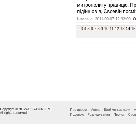
митрополиту правицю. Про
підійшов я, Євсевій посмі
Інтерв‘ю. 2011-09-07 12:32:00.
О
2
3
4
5
6
7
8
9
10
11
12
13
14
15
Copyright © NOVA UKRAINA.ORG
Про проект
Анонс
Щоб ми так жили
А
All rights reserved.
Подорож
Розслідування
Пролог
Сусп