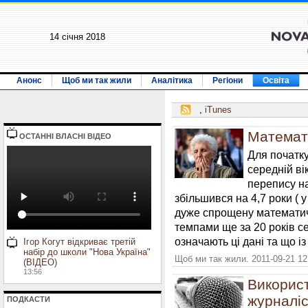
14 січня 2018
Анонс
Щоб ми так жили
Аналітика
Регіони
Освіта
,
iTunes
Математи
ОСТАННI ВЛАСНI ВIДЕО
Для початку
середній вік
перепису на
збільшився на 4,7 роки ( у
дуже спрощену математич
темпами ще за 20 років се
означають ці дані та що і
Ігор Когут відкриває третій
набір до школи "Нова Україна"
Щоб ми так жили. 2011-09-21 12
(ВІДЕО)
13:56
Використ
журналі
ПОДКАСТИ