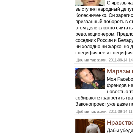
С чрезвыча
выступил народный депут
Колесниченко. Он зарегис
призванный побороть в с
этом деле сложно считать
революционером. Предло
соседних России и Белару
ни холодно ни жарко, но 
специфичнее и специфич
Щоб ми так жили. 2011-09-14 14
Маразм 
Моя Facebo
френдов не 
новость о т
собираются запретить гр
Законопроект уже даже п
Щоб ми так жили. 2011-09-14 11
Нравств
Дабы убедит