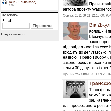
Таня (Вільна каса)
Презентації
2:49
автора проекту Watcher
Освіта. 2011-09-21 12:10:00. Ре
РОЗСИЛКА
E-mail
Вік Джул
Колишній пр
Вхiд за логiном
Шемчук зар
законопрое
відповідальності за секс і
входить до депутатської г
назвою «Право вибору». М
законопроект, внесений н
тільки 30 депутатів із нео
Щоб ми так жили. 2011-09-20 16
Трансфор
Трансформац
чому? та хт
зацікавлени
для професійного розвитк