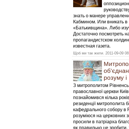
оппозицион
руководств
знать о манере управле
Кабмином. Или вникать 
«Батькивщина». Либо изу
Достаточно посмотреть на
пропагандистском холдинг
известная газета.
Щоб ми так жили. 2011-09-09 08
Митропо
об’єднан
розуму і
З митрополитом Рівненськ
православної церкви Київ
познайомився кілька рокі
резиденції митрополита б
кафедрального собору в Р
розуміюся на церковних зв
просили в патріарха благо
як правильно це зробити,