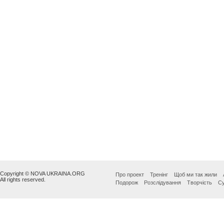
Copyright © NOVA UKRAINA.ORG
Про проект
Тренінг
Щоб ми так жили
All rights reserved.
Подорож
Розслідування
Творчість
Су