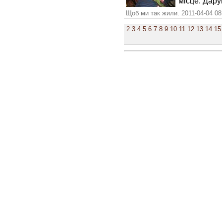
місце. Дару
Щоб ми так жили. 2011-04-04 08
2
3
4
5
6
7
8
9
10
11
12
13
14
15