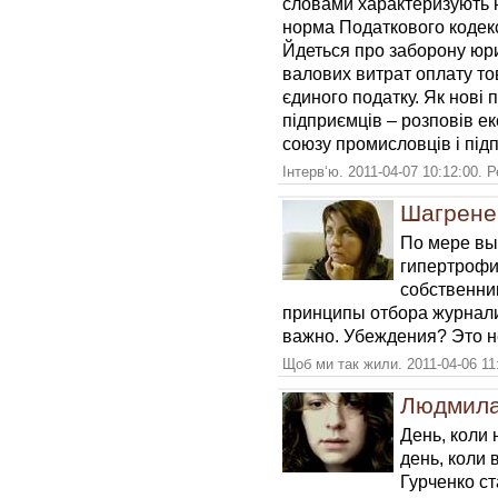
словами характеризують н
норма Податкового кодексу
Йдеться про заборону юр
валових витрат оплату тов
єдиного податку. Як нові
підприємців – розповів ек
союзу промисловців і під
Інтерв‘ю. 2011-04-07 10:12:00. 
Шагрене
По мере вы
гипертроф
собственни
принципы отбора журнали
важно. Убеждения? Это н
Щоб ми так жили. 2011-04-06 11
Людмила
День, коли 
день, коли 
Гурченко с