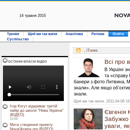
14 травня 2015
Тренінг
Щоб ми так жили
Аналітика
Регіони
Освіта
Суспільство
,
iTunes
Всі про 
ОСТАННI ВЛАСНI ВIДЕО
В Україні з
та «справу 
банери з фото Литвина, М
знали». Але якщо об’єктивн
знали.
Щоб ми так жили. 2011-04-08 16
Ігор Когут відкриває третій
набір до школи "Нова Україна"
Євгенія
(ВІДЕО)
Забужко 
13:56
Мета створення проекту
уваги, я
NovaUkraina.org (ВІДЕО)