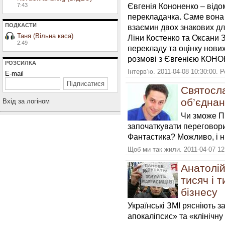
Євгенія Кононенко – відо
7:43
перекладачка. Саме вона 
ПОДКАСТИ
взаємин двох знакових дл
Таня (Вільна каса)
Ліни Костенко та Оксани 
2:49
перекладу та оцінку нових
розмові з Євгенією КОН
РОЗСИЛКА
Інтерв‘ю. 2011-04-08 10:30:00. 
E-mail
Святосла
об’єднан
Вхiд за логiном
Чи зможе П
започаткувати переговори
Фантастика? Можливо, і ні
Щоб ми так жили. 2011-04-07 12
Анатолій
тисяч і 
бізнесу
Українські ЗМІ рясніють 
апокаліпсис» та «клінічну