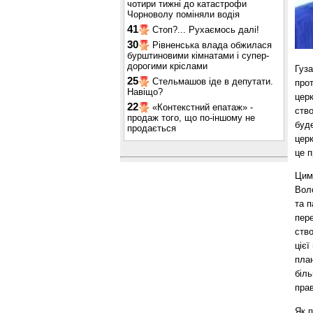
чотири тижні до катастрофи
Чорноволу поміняли водія
41
Стоп?... Рухаємось далі!
30
Рівненська влада обжилася
бурштиновими кімнатами і супер-
дорогими кріслами
Гуза
25
Стельмашов іде в депутати.
прот
Навіщо?
церк
22
«Контекстний епатаж» -
ство
продаж того, що по-іншому не
буде
продається
церк
це 
Цим
Воло
та п
пер
ство
цієї
план
біль
пра
Як п