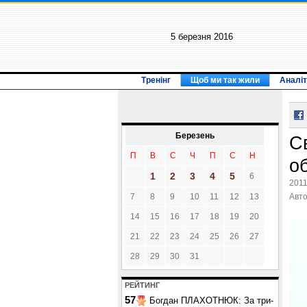
5 березня 2016
Тренінг
Щоб ми так жили
Аналіт
Березень
С
П
В
С
Ч
П
С
Н
о
1
2
3
4
5
6
2011
7
8
9
10
11
12
13
Авт
14
15
16
17
18
19
20
21
22
23
24
25
26
27
28
29
30
31
РЕЙТИНГ
57
Богдан ПЛАХОТНЮК: За три-