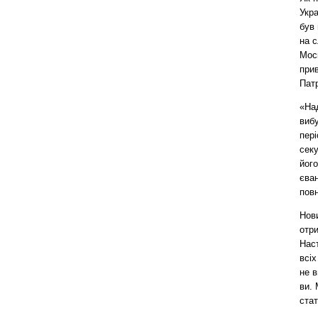
Укра
був 
на 
Мос
прив
Пат
«На
вибу
пер
сек
його
єван
повн
Нов
отри
Наст
всіх
не 
ви.
стат