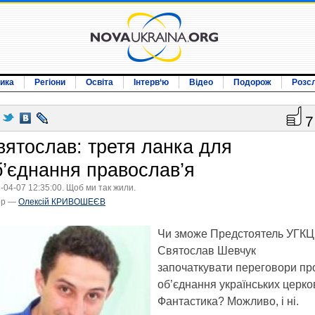
ика
Регіони
Освіта
Інтерв‘ю
Відео
Подорож
Розс
7
вятослав: третя ланка для
б’єднання православ’я
-04-07 12:35:00. Щоб ми так жили.
ор —
Олексій КРИВОШЕЄВ
Чи зможе Предстоятель УГКЦ
Святослав Шевчук
започаткувати переговори пр
об’єднання українських церко
Фантастика? Можливо, і ні.