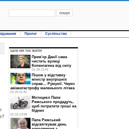
лідування
Пролог
Суспільство
ЩОБ МИ ТАК ЖИЛИ
Прем'єр Данії сама
чистить вулиці
Копенгагена від снігу
01-29 13:41
Пішов у відставку
міністр внутрішніх
справ… Румунії. Через
авіакатастрофу маленького літака
01-24 11:42
Мотоцикл Папи
Римського продадуть,
щоб потратити гроші на
о
бідних
01-15 13:09
в?
Папа Римський
відсвяткував день
народження з