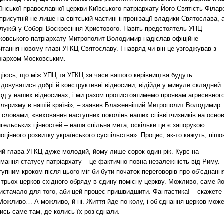
їнської православної церкви Київського патріархату Його Святість Філар
присутній не лише на світській частині інтронізації владики Святослава, 
службі у Соборі Воскресіння Христового. Навіть предстоятель УПЦ
ковського патріархату Митрополит Володимир надіслав офіційне
ітання новому главі УГКЦ Святославу. І навряд чи він це узгоджував з
ріархом Московським.
діюсь, що між УПЦ та УГКЦ за часи вашого керівництва будуть
довуватися добрі й конструктивні відносини, відійде у минуле складний
іод у наших відносинах, і ми разом протистоятимемо проявам агресивног
уляризму в нашій країні», – заявив Блаженніший Митрополит Володимир.
 словами, «виховання наступних поколінь наших співвітчизників на основ
гельських цінностей – наша спільна мета, оскільки це є запорукою
оцінного розвитку українського суспільства». Процес, як-то кажуть, пішов
ий глава УГКЦ дуже молодий, йому лише сорок один рік. Курс на
мання статусу патріархату – це фактично повна незалежність від Риму.
упним кроком після цього міг би бути початок переговорів про об’єднанн
 трьох церков східного обряду в єдину помісну церкву. Можливо, саме й
вистачало для того, аби цей процес пришвидшити. Фантастика! – скажете
 Можливо… А можливо, й ні. Життя йде по колу, і об’єднання церков мож
ись саме там, де колись їх роз’єднали.