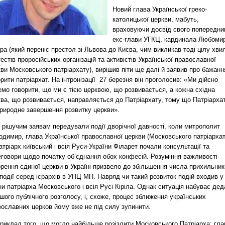
Новий глава Української греко-
католицької церкви, мабуть,
враховуючи досвід свого попередни
екс-глави УГКЦ, кардинала Любоми
ра (який переніс престол зі Львова до Києва, чим викликав тоді цілу хв
естів проросійських організацій та активістів Української православної
ви Московського патріархату), вирішив піти ще далі й заявив про бажанн
рити патріархат. На інтронізації 27 березня він проголосив: «Ми дійсно
мо говорити, що ми є тією церквою, що розвивається, а кожна східна
ва, що розвивається, направляється до Патріархату, тому що Патріарха
природне завершення розвитку церкви».
 рішучим заявам передували події дворічної давності, коли митрополит
димир, глава Української православної церкви (Московського патріархат
атріарх київський і всія Руси-України Філарет почали консультації та
еговори щодо початку об’єднання обох конфесій. Розуміння важливості
рення єдиної церкви в Україні призвело до збільшення числа прихильник
 події серед ієрархів в УПЦ МП. Навряд чи такий розвиток подій входив у
и патріарха Московського і всія Русі Кіріла. Однак ситуація набуває дед
шого публічного розголосу, і, схоже, процес зближення українських
вославних церков йому вже не під силу зупинити.
риклад того, що могло найбільше розізлити Московського Патріарха: гла