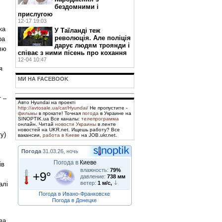
бездомними і
прислугою
12-17 19:03
ка
У Таїланді теж
революція. Але поліція
ра
дарує людям троянди і
илю
співає з ними пісень про кохання
12-04 10:47
я
МИ НА FACEBOOK
т –
Авто Hyundai на проекті
http://avtosale.ua/car/Hyundai/
Не пропустите -
фильмы
в прокате! Точная
погода
в Украине на
SINOPTIK.ua Все каналы:
телепрограмма
онлайн. Читай
новости Украины
в ленте
новостей на UKR.net. Ищешь работу? Все
у)
вакансии,
работа в Киеве
на JOB.ukr.net.
Погода
31.03.26, ночь
Погода в
Киеве
ів
влажность:
79%
+9°
давление:
738 мм
ветер:
1 м/с,
алі
Погода в Ивано-Франковске
Погода в Донецке
ва