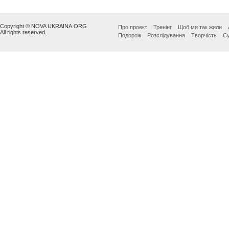
Copyright © NOVA UKRAINA.ORG
Про проект
Тренінг
Щоб ми так жили
All rights reserved.
Подорож
Розслідування
Творчість
Су