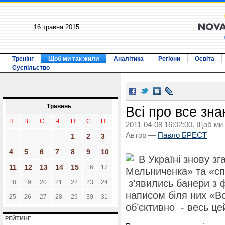
16 травня 2015
Тренінг
Щоб ми так жили
Аналітика
Регіони
Освіта
Суспільство
Травень
Всі про все зна
П
В
С
Ч
П
С
Н
2011-04-08 16:02:00. Щоб ми
Автор —
Павло БРЕСТ
1
2
3
4
5
6
7
8
9
10
В Україні знову зг
11
12
13
14
15
16
17
Мельниченка» та «спр
з’явились банери з 
18
19
20
21
22
23
24
написом біля них «В
25
26
27
28
29
30
31
об’єктивно - весь цей
РЕЙТИНГ