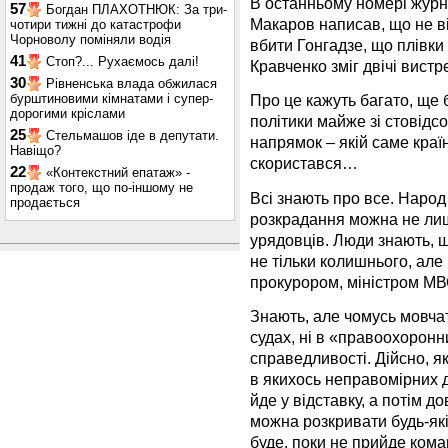
В останньому номері журн
57
Богдан ПЛАХОТНЮК: За три-
Макаров написав, що не ві
чотири тижні до катастрофи
Чорноволу поміняли водія
вбити Гонгадзе, що плівки
41
Стоп?... Рухаємось далі!
Кравченко зміг двічі вистр
30
Рівненська влада обжилася
бурштиновими кімнатами і супер-
Про це кажуть багато, ще б
дорогими кріслами
політики майже зі стовідс
25
Стельмашов іде в депутати.
напрямок – якій саме краї
Навіщо?
скористався…
22
«Контекстний епатаж» -
продаж того, що по-іншому не
Всі знають про все. Народ
продається
розкрадання можна не лиш
урядовців. Люди знають, 
не тільки колишнього, але
прокурором, міністром МВС і 
Знають, але чомусь мовчат
судах, ні в «правоохоронн
справедливості. Дійсно, я
в якихось неправомірних 
йде у відставку, а потім д
можна розкривати будь-які 
буде, поки не прийде кома