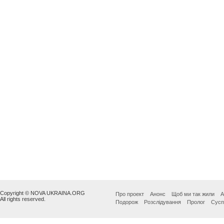
Copyright © NOVA UKRAINA.ORG
Про проект
Анонс
Щоб ми так жили
А
All rights reserved.
Подорож
Розслідування
Пролог
Сусп