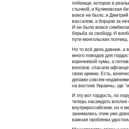
побоище, которое в реаль
стычкой, и Куликовская би
вовсе не было, и Дмитрий
вассалом, а борцом за нез
И не было вовсе симбиоза
борьба за свободу. И вооб
пути монгольских полчищ.
Но то всё дела давние, а 
много поводов для гордос
коричневой чумы, а потом
венгров, спасали афганцев
свою армию. Есть, конечно
делами совсем недавними
на востоке Украины, где "
И эту вот гордость, по по
теперь насаждать вполне 
внутрироссийском, но и м
занимались этим уже дово
важная проблема удостои