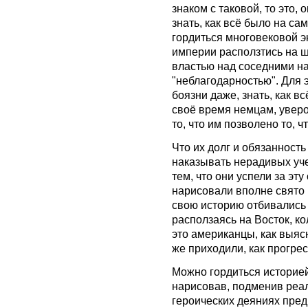
знаком с таковой, то это,
знать, как всё было на са
гордиться многовековой э
империи расползтись на ш
властью над соседними н
"неблагодарностью". Для 
боязни даже, знать, как вс
своё время немцам, уверо
то, что им позволено то, 
Что их долг и обязанность 
наказывать нерадивых уче
тем, что они успели за эт
нарисовали вполне свято и
свою историю отбивались
расползаясь на Восток, к
это американцы, как выяс
же приходили, как прогрес
Можно гордиться историей
нарисовав, подменив реа
героических деяниях предк