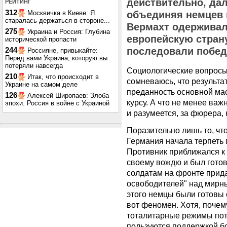
действительно, дал
РЕЙТИНГ
312
Москвичка в Киеве: Я
объединяя немцев 
старалась держаться в стороне...
Вермахт одерживал
275
Украина и Россия: Глубина
европейскую страну
исторической пропасти
последовали побед
244
Россияне, привыкайте:
Перед вами Украина, которую вы
потеряли навсегда
Социологические вопросы 
210
Итак, что происходит в
сомневаюсь, что результа
Украине на самом деле
преданность основной ма
126
Алексей Широпаев: Злоба
курсу. А что не менее важн
эпохи. Россия в войне с Украиной
и разумеется, за фюрера, 
Поразительно лишь то, что
Германия начала терпеть 
Противник приближался к 
своему вождю и был готов
солдатам на фронте прида
освободителей" над мирны
этого немцы были готовы 
вот феномен. Хотя, почем
тоталитарные режимы пото
пользуются поддержкой б