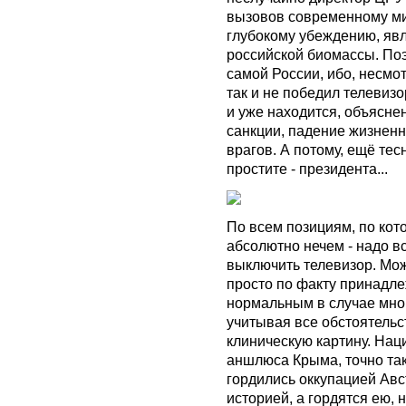
вызовов современному мир
глубокому убеждению, яв
российской биомассы. Поэ
самой России, ибо, несмо
так и не победил телевизор
и уже находится, объяснен
санкции, падение жизненног
врагов. А потому, ещё те
простите - президента...
По всем позициям, по кот
абсолютно нечем - надо в
выключить телевизор. Мож
просто по факту принадле
нормальным в случае мног
учитывая все обстоятельс
клиническую картину. Нац
аншлюса Крыма, точно так
гордились оккупацией Авст
историей, а гордятся ею, н