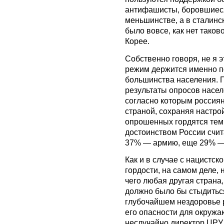
антифашисты, боровшиеся
меньшинстве, а в сталин
было вовсе, как нет тако
Корее.
Собственно говоря, не я 
режим держится именно по
большинства населения. П
результаты опросов насел
согласно которым россиян
страной, сохраняя настро
опрошенных гордятся тем,
достоинством России счит
37% — армию, еще 29% — 
Как и в случае с нацистс
гордости, на самом деле, 
чего любая другая страна,
должно было бы стыдиться
глубочайшем нездоровье р
его опасности для окруж
неслучайно директор ЦРУ