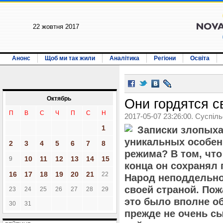
22 жовтня 2017
Анонс
Щоб ми так жили
Аналітика
Регіони
Освіта
Октябрь
Они гордятся с
П
В
С
Ч
П
С
Н
2017-05-07 23:26:00. Суспіл
1
Записки злопыха
уникальных особен
2
3
4
5
6
7
8
режима? В том, что
10
11
12
13
14
15
9
конца он сохранял 
16
17
18
19
20
21
22
Народ неподдельно
своей страной. Пож
23
24
25
26
27
28
29
это было вполне о
30
31
прежде не очень сы