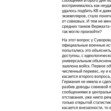
сообщения второго дня бо
воспринималось как неуда
удалось подбить КВ и даж
экземпляров, стало понят
от совковых. И тем не ме
средних танков Вермахта
так могло произойти?
На этот вопрос у Суворова
официальные военные ист
попытались это объяснить
доступны, с идеологическо
универсальным объяснени
эшелона войск. Первое об
численный перевес, ну и к
касается второго вопроса,
Германия не имела и сдел
разбив доводы совковой 
сообщениями в центрально
отставания, уже никто реч
только открытой статистик
касается внезапности, то 