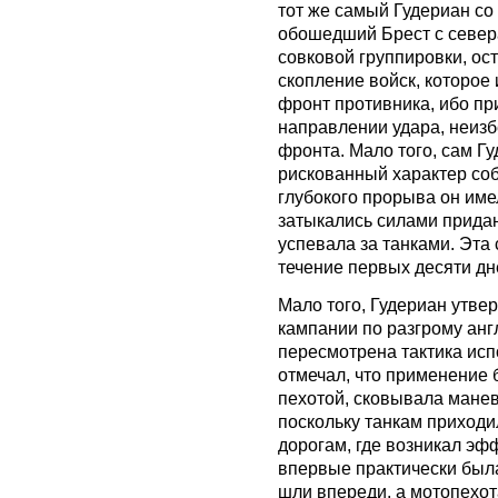
тот же самый Гудериан со
обошедший Брест с севера
совковой группировки, ос
скопление войск, которое
фронт противника, ибо пр
направлении удара, неизб
фронта. Мало того, сам Г
рискованный характер со
глубокого прорыва он име
затыкались силами придан
успевала за танками. Эта 
течение первых десяти дн
Мало того, Гудериан утвер
кампании по разгрому анг
пересмотрена тактика исп
отмечал, что применение 
пехотой, сковывала мане
поскольку танкам приходи
дорогам, где возникал эф
впервые практически была
шли впереди, а мотопехот