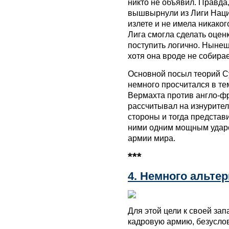
никто не объявил. Правда,
вышвырнули из Лиги Наций
излете и не имела никаког
Лига смогла сделать оцен
поступить логично. Нынеш
хотя она вроде не собира
Основной посыл теорий Су
немного просчитался в т
Вермахта против англо-фр
рассчитывал на изнурител
стороны и тогда представ
ними одним мощным ударо
армии мира.
***
4. Немного альтер
Для этой цели к своей за
кадровую армию, безусло