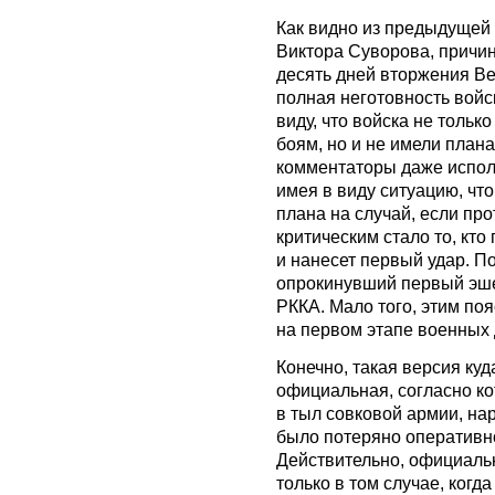
Как видно из предыдущей 
Виктора Суворова, причи
десять дней вторжения Ве
полная неготовность войс
виду, что войска не тольк
боям, но и не имели план
комментаторы даже испол
имея в виду ситуацию, чт
плана на случай, если пр
критическим стало то, кт
и нанесет первый удар. П
опрокинувший первый эше
РККА. Мало того, этим по
на первом этапе военных 
Конечно, такая версия ку
официальная, согласно к
в тыл совковой армии, на
было потеряно оперативн
Действительно, официаль
только в том случае, когд