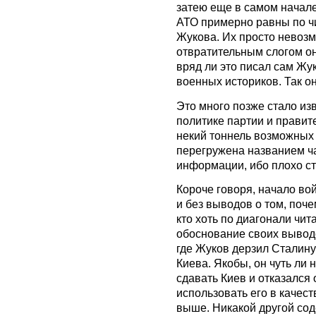
затею еще в самом начале
АТО примерно равны по чи
Жукова. Их просто невозм
отвратительным слогом он
вряд ли это писал сам Жук
военных историков. Так о
Это много позже стало изв
политике партии и правит
некий тоннель возможных 
перегружена названием ча
информации, ибо плохо ст
Короче говоря, начало во
и без выводов о том, поче
кто хоть по диагонали чит
обоснование своих вывод
где Жуков дерзил Сталину
Киева. Якобы, он чуть ли 
сдавать Киев и отказался
использовать его в качес
выше. Никакой другой сод