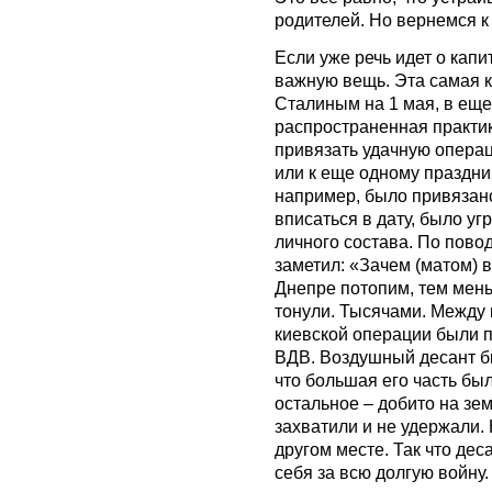
родителей. Но вернемся к
Если уже речь идет о капи
важную вещь. Эта самая 
Сталиным на 1 мая, в еще
распространенная практик
привязать удачную операц
или к еще одному праздни
например, было привязан
вписаться в дату, было у
личного состава. По пово
заметил: «Зачем (матом) 
Днепре потопим, тем мень
тонули. Тысячами. Между
киевской операции были 
ВДВ. Воздушный десант б
что большая его часть бы
остальное – добито на зе
захватили и не удержали.
другом месте. Так что деса
себя за всю долгую войну.