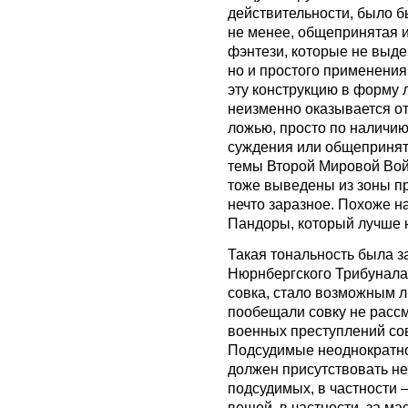
действительности, было б
не менее, общепринятая и
фэнтези, которые не выде
но и простого применения
эту конструкцию в форму л
неизменно оказывается о
ложью, просто по наличию
суждения или общепринят
темы Второй Мировой Войн
тоже выведены из зоны пр
нечто заразное. Похоже н
Пандоры, который лучше 
Такая тональность была 
Нюрнбергского Трибунала.
совка, стало возможным л
пообещали совку не расс
военных преступлений сов
Подсудимые неоднократно 
должен присутствовать не
подсудимых, в частности 
вещей, в частности, за м