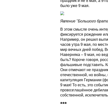
праздник и не 8 мая, а 9-г
было уже 9 мая.
Явление "Большого брата"
В этом смысле очень инте
фиксируется рождение или
Например, он решил выпит
часов утра 9 мая, по мест
мир вечных дней побед. Во
Наверняка – 9 мая, но вед
быть? Короче говоря, ро
фальшивые подставить. Ко
Они отмечают не праздник,
отечественной, но войны, 
капитуляция Германии (ф
9 мая! То есть, это событ
провозглашённое дебилам
собственной, исключитель
***