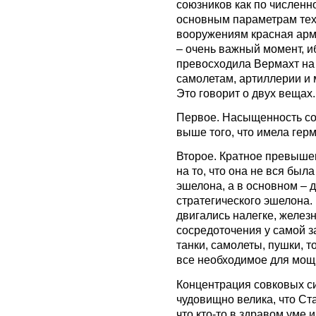
союзников как по численно
основным параметрам тех
вооружениям красная арм
– очень важный момент, и
превосходила Вермахт на 
самолетам, артиллерии и
Это говорит о двух вещах.
Первое. Насыщенность со
выше того, что имела гер
Второе. Кратное превыше
на то, что она не вся был
эшелона, а в основном – д
стратегического эшелона.
двигались налегке, желез
сосредоточения у самой з
танки, самолеты, пушки, 
все необходимое для мощ
Концентрация совковых си
чудовищно велика, что Ст
что кто-то в здравом уме 