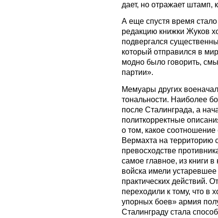
дает, но отражает штамп, 
А еще спустя время стало 
редакцию книжки Жуков хо
подвергался существенны
который отправился в мир
модно было говорить, смы
партии».
Мемуары других военачал
тональности. Наиболее б
после Сталинграда, а нач
политкорректные описани
о том, какое соотношение
Вермахта на территорию с
превосходстве противника
самое главное, из книги в 
войска имели устаревшее
практических действий. От
переходили к тому, что в
упорных боев» армия полу
Сталинграду стала способ