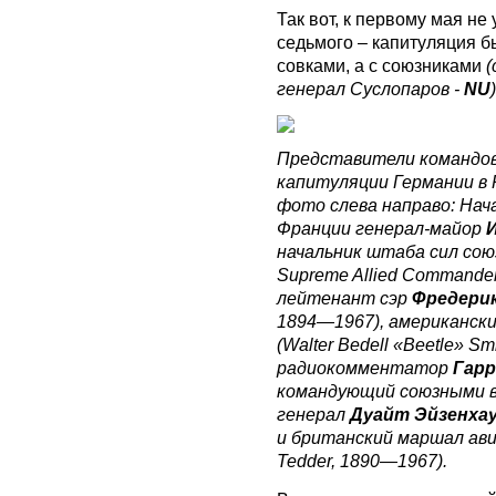
Так вот, к первому мая не
седьмого – капитуляция б
совками, а с союзниками
(
генерал Суслопаров -
NU
)
Представители командов
капитуляции Германии в Р
фото слева направо: Нач
Франции генерал-майор
начальник штаба сил союзни
Supreme Allied Command
лейтенант сэр
Фредери
1894—1967), американск
(Walter Bedell «Beetle» Sm
радиокомментатор
Гарр
командующий союзными в
генерал
Дуайт Эйзенха
и британский маршал ав
Tedder, 1890—1967).