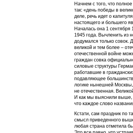
Начнем с того, что полно
так: «день победы в вели
деле, речь идет о капитул
настоящего и большего я
Началась она 1 сентября 
1945 года. Вычленить из н
додумался только совок. Д
великой и тем более – от
отечественной войне можн
граждан совка официальн
силовые структуры Герма
работавшие в гражданских 
подавляющее большинство
логике нынешней Москвы, 
не отечественная. Великой
И как мы выяснили выше, 
что каждое слово названи
Кстати, сам праздник по т
смысл приведенного выше 
любая страна отметила бы
Это все равно, что устраи