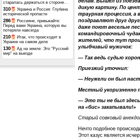
делам. Вышел из поезда
старалась держаться в стороне...
дикую картину. По цен
310
Украина и Россия: Глубина
траурная процессия, а
исторической пропасти
поздравляют друг друг
286
Россияне, привыкайте:
Перед вами Украина, которую вы
даже поют веселые песн
потеряли навсегда
командировочный чуда
210
Итак, что происходит в
жителей, что тут прои
Украине на самом деле
улыбчивый мужичок:
130
Ад на земле: Это "Русский
мир" на выезде
— Так ведь судью хоро
Приезжий уточнил:
— Неужели он был наст
Местный укоризненно п
— Это ты не был здесь
на «бис» закапывали!»
Старый совковый анекдо
Нечто подобное происход
Этот казус является исч