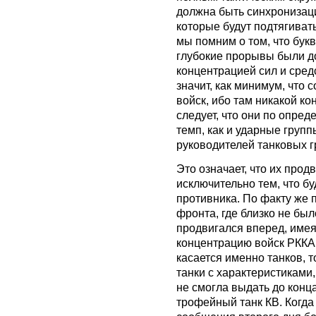
должна быть синхронизаци
которые будут подтягиват
мы помним о том, что бук
глубокие прорывы были д
концентрацией сил и средс
значит, как минимум, что
войск, ибо там никакой ко
следует, что они по опред
темп, как и ударные групп
руководителей танковых г
Это означает, что их про
исключительно тем, что б
противника. По факту же п
фронта, где близко не бы
продвигался вперед, име
концентрацию войск РККА 
касается именно танков, 
танки с характеристикам
не смогла выдать до конц
трофейный танк КВ. Когда