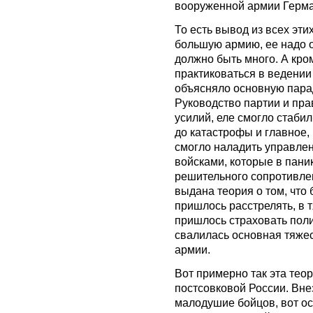
вооруженной армии Герма
То есть вывод из всех эти
большую армию, ее надо 
должно быть много. А кро
практиковаться в ведении
объясняло основную парад
Руководство партии и пра
усилий, еле смогло стаби
до катастрофы и главное,
смогло наладить управле
войсками, которые в пани
решительного сопротивлен
выдана теория о том, что
пришлось расстрелять, в 
пришлось страховать поли
свалилась основная тяже
армии.
Вот примерно так эта теор
постсовковой России. Внез
малодушие бойцов, вот ос