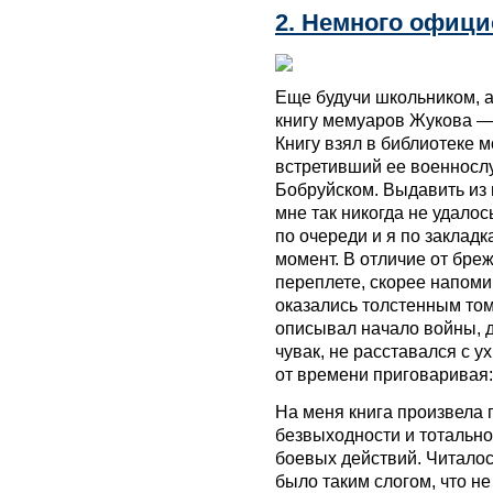
2. Немного офици
Еще будучи школьником, а
книгу мемуаров Жукова 
Книгу взял в библиотеке 
встретивший ее военносл
Бобруйском. Выдавить из
мне так никогда не удало
по очереди и я по закладк
момент. В отличие от бре
переплете, скорее напом
оказались толстенным томо
описывал начало войны, 
чувак, не расставался с у
от времени приговаривая:
На меня книга произвела 
безвыходности и тотально
боевых действий. Читалос
было таким слогом, что не