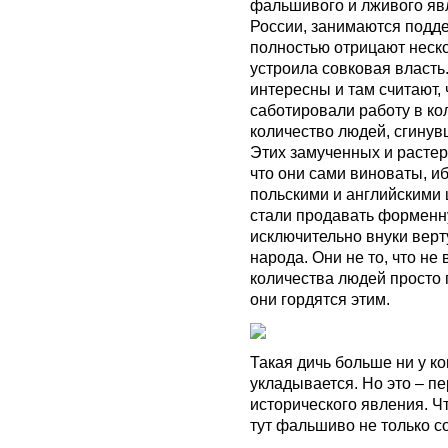
фальшивого и лживого яв
России, занимаются подде
полностью отрицают неско
устроила совковая власть
интересны и там считают, 
саботировали работу в ко
количество людей, сгинув
Этих замученных и растер
что они сами виноваты, и
польскими и английскими 
стали продавать форменн
исключительно внуки верт
народа. Они не то, что не
количества людей просто 
они гордятся этим.
Такая дичь больше ни у ког
укладывается. Но это – п
исторического явления. Ч
тут фальшиво не только с