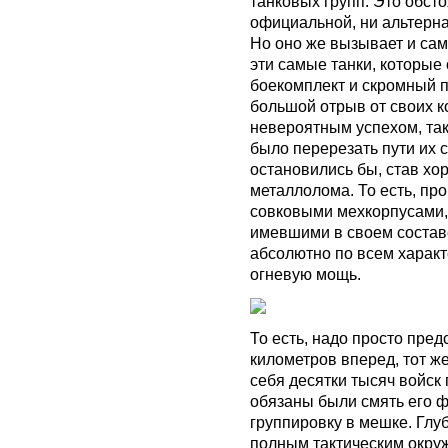
танковых групп. Это обст
официальной, ни альтерн
Но оно же вызывает и са
эти самые танки, которые
боекомплект и скромный пр
большой отрыв от своих к
невероятным успехом, так
было перерезать пути их 
остановились бы, став х
металлолома. То есть, про
совковыми мехкорпусами,
имевшими в своем состав
абсолютно по всем харак
огневую мощь.
То есть, надо просто пред
километров вперед, тот ж
себя десятки тысяч войск 
обязаны были смять его ф
группировку в мешке. Глу
полным тактическим окру