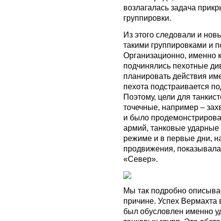
возлагалась задача прикр
группировки.
Из этого следовали и нов
такими группировками и п
Организационно, именно 
подчинялись пехотные див
планировать действия име
пехота подстраивается по
Поэтому, цели для танкис
точечные, например – захв
и было продемонстрирован
армий, танковые ударные
режиме и в первые дни, н
продвижения, показывала 
«Север».
Мы так подробно описыва
причине. Успех Вермахта 
был обусловлен именно у