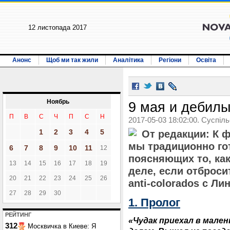
12 листопада 2017
Анонс
Щоб ми так жили
Аналітика
Регіони
Освіта
Ноябрь
9 мая и дебил
П
В
С
Ч
П
С
Н
2017-05-03 18:02:00. Суспіл
1
2
3
4
5
От редакции: К 
мы традиционно го
6
7
8
9
10
11
12
поясняющих то, как
13
14
15
16
17
18
19
деле, если отброс
20
21
22
23
24
25
26
anti-colorados с Л
27
28
29
30
1. Пролог
РЕЙТИНГ
«Чудак приехал в мале
312
Москвичка в Киеве: Я