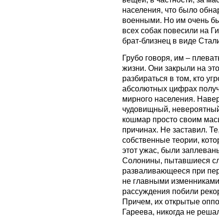
населения, что было обн
военными. Но им очень бы
всех собак повесили на Ги
брат-близнец в виде Стал
Грубо говоря, им – плевать
жизни. Они закрыли на эт
разбираться в том, кто уг
абсолютных цифрах получ
мирного населения. Наверн
чудовищный, невероятный
кошмар просто своим масш
причинах. Не заставил. Т
собственные теории, котор
этот ужас, были заплеван
Солонины, пытавшиеся сле
разваливающееся при пер
не главными изменниками 
рассуждения побили реко
Причем, их открытые оппо
Гареева, никогда не решал