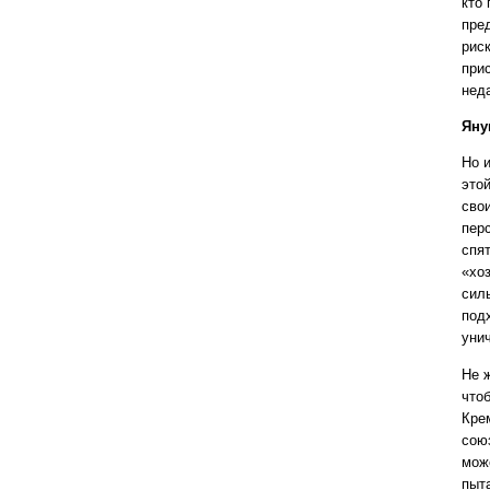
кто
пре
рис
при
нед
Яну
Но 
это
сво
пер
спя
«хоз
сил
под
уни
Не 
что
Кре
сою
мож
пыт