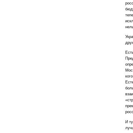
рос
бюд
теп
иск
нел
Укр
дру
Ест
Пре
опр
Мос
ког
Ест
бол
вза
«ст
пре
рос
И ту
луч