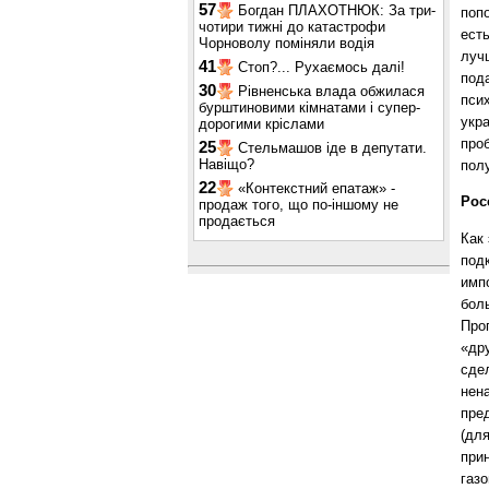
57
Богдан ПЛАХОТНЮК: За три-
поп
чотири тижні до катастрофи
ест
Чорноволу поміняли водія
луч
41
Стоп?... Рухаємось далі!
под
30
Рівненська влада обжилася
пси
бурштиновими кімнатами і супер-
укр
дорогими кріслами
про
25
Стельмашов іде в депутати.
Навіщо?
пол
22
«Контекстний епатаж» -
Рос
продаж того, що по-іншому не
продається
Как
под
имп
бол
Про
«дру
сде
нен
пре
(дл
прин
газ