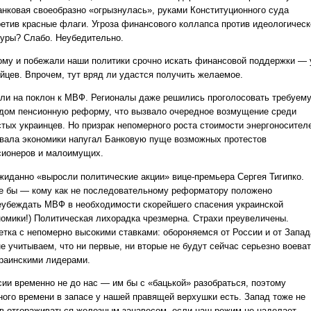
анковая своеобразно «огрызнулась», руками Конституционного суда
ретив красные флаги. Угроза финансового коллапса против идеологическ
уры? Слабо. Неубедительно.
ому и побежали наши политики срочно искать финансовой поддержки — 
айцев. Впрочем, тут вряд ли удастся получить желаемое.
ли на поклон к МВФ. Регионалы даже решились проголосовать требуем
дом пенсионную реформу, что вызвало очередное возмущение среди
стых украинцев. Но призрак непомерного роста стоимости энергоносител
бвала экономики напугал Банковую пуще возможных протестов
сионеров и малоимущих.
жиданно «выросли политические акции» вице-премьера Сергея Тигипко.
е бы — кому как не последовательному реформатору положено
еубеждать МВФ в необходимости скорейшего спасения украинской
номики!) Политическая лихорадка чрезмерна. Страхи преувеличены.
етка с непомерно высокими ставками: обороняемся от России и от Запад
е учитываем, что ни первые, ни вторые не будут сейчас серьезно воева
краинскими лидерами.
сии временно не до нас — им бы с «бацькой» разобраться, поэтому
ного времени в запасе у нашей правящей верхушки есть. Запад тоже не
ов отгораживаться железным занавесом, если наш режим не наделает