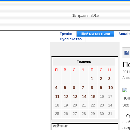
15 травня 2015
Тренінг
Щоб ми так жили
Аналіт
Суспільство
Травень
П
П
В
С
Ч
П
С
Н
2011
Авт
1
2
3
4
5
6
7
8
9
10
11
12
13
14
15
16
17
пон
эко
18
19
20
21
22
23
24
25
26
27
28
29
30
31
…Ср
своб
РЕЙТИНГ
люде