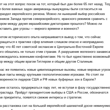
т на этот вопрос похож на тот, который был дан более 65 лет назад. Тог
и более важных задач американцы вынуждены были согласиться на
ераздел европейского региона. Можно ли нынешний выбор российских
зников Запада против северокорейского, иранского режимов сравнить с
ором между двумя евразийскими диктаторами прошлого? Можно ли
оставить две угрозы — мирного времени и военного?
четом исторического опыта напрашивается вывод о том, что сейчас
вращаться к практике сфер влияния слишком опасно и неоправданно.
ому что 40 лет советской экспансии в Центрально-Восточной Европе
ого обошлись не только этим странам. А разрушение железного занавеса
ровождалось военными конфликтами. Но то был единственно возможный
ор между общим врагом Гитлером и общим другом Сталиным.
час же появились новые цивилизационные вызовы, новые мировые угроз
овые пакты между крупными геополитическими игроками. Но стоят ли
оворенности лидеров США и РФ новых буферных зон в Европе?
аине осталось продержаться пару лет, не вступая в фазу государственно
ураспада. Пройдут президентские выборы в США и России, обозначатся
ые приоритеты, появятся свежие интересы и стратегии.
да расстановка сил на большой европейской шахматной доске неминуемо