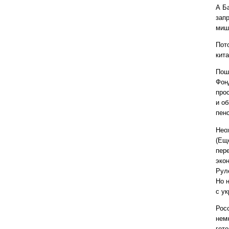
А Б
зап
миш
Пот
кит
Пош
Фон
про
и о
пен
Нео
(Ещ
пер
эко
Рул
Но н
с у
Рос
нем
гот