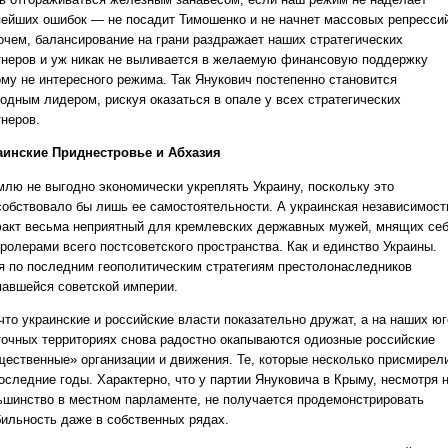
пейших ошибок — не посадит Тимошенко и не начнет массовых репресси
очем, балансирование на грани раздражает наших стратегических
тнеров и уж никак не выливается в желаемую финансовую поддержку
ому не интересного режима. Так Янукович постепенно становится
годным лидером, рискуя оказаться в опале у всех стратегических
тнеров.
аинские Приднестровье и Абхазия
млю не выгодно экономически укреплять Украину, поскольку это
собствовало бы лишь ее самостоятельности. А украинская независимост
акт весьма неприятный для кремлевских державных мужей, мнящих се
тролерами всего постсоветского пространства. Как и единство Украины.
я по последним геополитическим стратегиям престолонаследников
павшейся советской империи.
что украинские и российские власти показательно дружат, а на наших юг
точных территориях снова радостно окапываются одиозные российские
щественные» организации и движения. Те, которые несколько присмирел
последние годы. Характерно, что у партии Януковича в Крыму, несмотря 
ьшинство в местном парламенте, не получается продемонстрировать
бильность даже в собственных рядах.