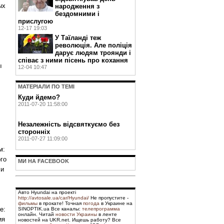
ых
народження з
бездомними і
прислугою
12-17 19:03
У Таїланді теж
революція. Але поліція
дарує людям троянди і
співає з ними пісень про кохання
ы
12-04 10:47
МАТЕРIАЛИ ПО ТЕМI
Куди йдемо?
2011-07-20 11:58:00
Незалежність відсвяткуємо без
сторонніх
2011-07-27 11:09:00
м:
ого
МИ НА FACEBOOK
ли
Авто Hyundai на проекті
http://avtosale.ua/car/Hyundai/
Не пропустите -
фильмы
в прокате! Точная
погода
в Украине на
е:
SINOPTIK.ua Все каналы:
телепрограмма
онлайн. Читай
новости Украины
в ленте
ия
новостей на UKR.net. Ищешь работу? Все