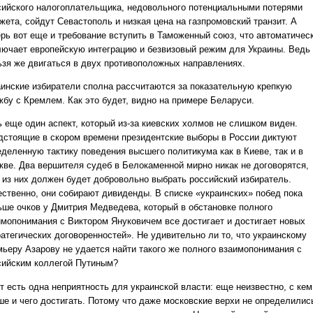
сийского налогоплательщика, недовольного потенциальными потерями
жета, сойдут Севастополь и низкая цена на газпромовский транзит. А
ерь вот еще и требование вступить в Таможенный союз, что автоматичес
лючает европейскую интеграцию и безвизовый режим для Украины. Ведь
ьзя же двигаться в двух противоположных направлениях.
аинские избиратели сполна рассчитаются за показательную крепкую
жбу с Кремлем. Как это будет, видно на примере Беларуси.
ь еще один аспект, который из-за киевских холмов не слишком виден.
дстоящие в скором времени президентские выборы в России диктуют
еделенную тактику поведения высшего политикума как в Киеве, так и в
кве. Два вершителя судеб в Белокаменной мирно никак не договорятся,
о из них должен будет добровольно выбрать российский избиратель.
ественно, они собирают дивиденды. В списке «украинских» побед пока
ьше очков у Дмитрия Медведева, который в обстановке полного
имопонимания с Виктором Януковичем все достигает и достигает новых
ратегических договоренностей». Не удивительно ли то, что украинскому
мьеру Азарову не удается найти такого же полного взаимопонимания с
сийским коллегой Путиным?
т есть одна неприятность для украинской власти: еще неизвестно, с кем
ше и чего достигать. Потому что даже московские верхи не определилис