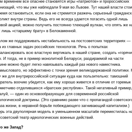
ем временем все опаснее становятся игры «патриотов» и пророссийских
анизаций, что мы уже наблюдали 9 мая во Львове. Тут нашей власти стои
ремя остановиться, если она не стремится разжечь серьезный гражданск
фликт внутри страны. Ведь его не всегда удается погасить одной лишь
овой акцией, можно получить постоянно тлеющий вулкан, что опять же н
у лишь «старшему брату» в Белокаменной.
елом же поддерживать нестабильность на постсоветских территориях —
а из главных задач российских технологов. Речь о попытках
балансировать всю властную вертикаль в нашей стране, создать «горячи
ы. И тогда, не в пример монолитной Беларуси, раздираемой на части
аине можно будет легко навязывать каждый раз нового наместника.
амысловато, но эффективно с точки зрения великодержавной политики. 
у же для внутрироссийской ситуации куда как пользительно: тамошний
иратель воочию убедится, как ему хорошо живется в отличие от горемык 
ометчиво отделившихся «братских республик». Такой негативный пример
алуй, — один из основообразующих для современной российской
ологической доктрины. (Это сравнимо разве что с пропагандой советског
аза жизни, в неравной борьбе побеждающего загнивающий капитализм.)
ерь эта двуполярная модель в уменьшенном масштабе переместилась н
тсоветский театр идеологических военных действий.
то же Запад?