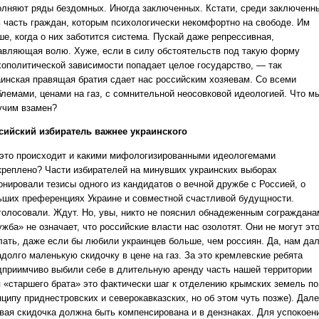
олняют ряды бездомных. Иногда заключенных. Кстати, среди заключенн
ь часть граждан, которым психологически некомфортно на свободе. Им
ше, когда о них заботится система. Пускай даже репрессивная,
авляющая волю. Хуже, если в силу обстоятельств под такую форму
хополитической зависимости попадает целое государство, — так
аинская правящая братия сдает нас российским хозяевам. Со всеми
блемами, ценами на газ, с сомнительной неосовковой идеологией. Что м
учим взамен?
сийский избиратель важнее украинского
 это происходит и какими мифологизированными идеологемами
креплено? Части избирателей на минувших украинских выборах
онировали тезисы одного из кандидатов о вечной дружбе с Россией, о
ьших преференциях Украине и совместной счастливой будущности.
голосовали. Ждут. Но, увы, никто не пояснил обнадеженным сограждана
жба» не означает, что российские власти нас озолотят. Они не могут эт
лать, даже если бы любили украинцев больше, чем россиян. Да, нам да
адолго маленькую скидочку в цене на газ. За это кремлевские ребята
дприимчиво выбили себе в длительную аренду часть нашей территории
я «старшего брата» это фактически шаг к отделению крымских земель по
ципу приднестровских и северокавказских, но об этом чуть позже). Дале
овая скидочка должна быть компенсирована и в дензнаках. Для успокоен