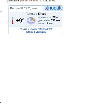
вакансии,
работа в Киеве
на JOB.ukr.net.
Погода
31.03.26, ночь
ки
Погода в
Киеве
влажность:
79%
+9°
давление:
738 мм
ветер:
1 м/с,
Погода в Ивано-Франковске
Погода в Донецке
ь,