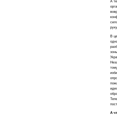
А т
орг
вов
кон
сил
рук
В ц
одн
раз
зон
Укр
Нез
том
изб
опр
пож
иде
обр
Теп
пос
А ч