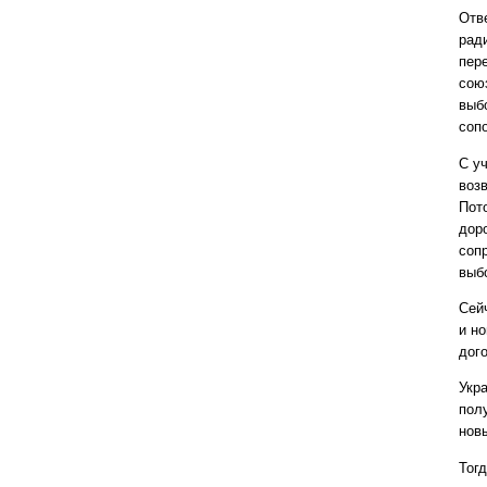
Отве
рад
пер
сою
выб
соп
С у
воз
Пот
дор
соп
выб
Сей
и н
дог
Укр
пол
нов
Тог