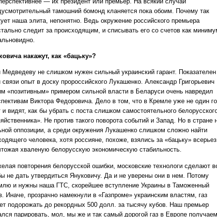
 перспективнее — их президент или премьер. На всякий случай
дусмотрительный тамошний бомонд кланяется пока обоим. Почему так
кует наша элита, непонятно. Ведь окружение российского премьера
стально следит за происходящим, и списывать его со счетов как миниму
альновидно.
ковича накажут, как «бацьку»?
и Медведеву не слишком нужен сильный украинский гарант. Показателен
й связи опыт в доску пророссийского Лукашенко. Александр Григорьевич
им «позитивным» примером сильной власти в Беларуси очень навредил
спективам Виктора Федоровича. Дело в том, что в Кремле уже не один г
т и видят, как бы убрать с поста слишком самостоятельного белорусског
яйственника». Не против такого поворота событий и Запад. Но в стране 
ьной оппозиции, а среди окружения Лукашенко слишком сложно найти
ходящего человека, хотя россияне, похоже, взялись за «бацьку» всерьез
чтожая хваленую белорусскую экономическую стабильность.
желая повторения белорусской ошибки, московские технологи сделают в
бы не дать утвердиться Януковичу. Да и не уверены они в нем. Потому
млю и нужны наша ГТС, скорейшее вступление Украины в Таможенный
з. Иначе, прозрачно намекнули в «Газпроме» украинским властям, газ
ет подорожать до рекордных 500 долл. за тысячу кубов. Наш премьер
ался парировать, мол, мы же и так самый дорогой газ в Европе получаем