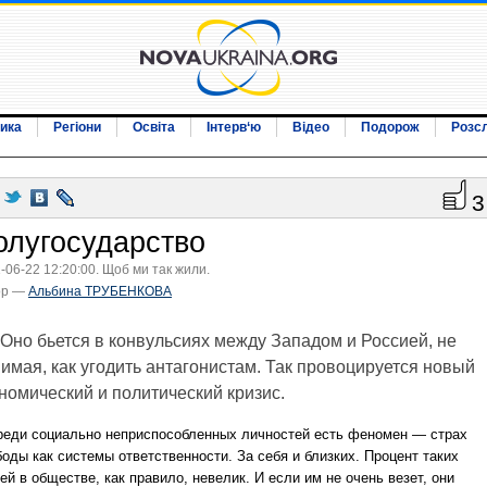
ика
Регіони
Освіта
Інтерв‘ю
Відео
Подорож
Розс
3
олугосударство
-06-22 12:20:00. Щоб ми так жили.
ор —
Альбина ТРУБЕНКОВА
Оно бьется в конвульсиях между Западом и Россией, не
имая, как угодить антагонистам. Так провоцируется новый
номический и политический кризис.
еди социально неприспособленных личностей есть феномен — страх
оды как системы ответственности. За себя и близких. Процент таких
й в обществе, как правило, невелик. И если им не очень везет, они