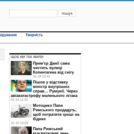
лідування
Творчість
ЩОБ МИ ТАК ЖИЛИ
Прем'єр Данії сама
чистить вулиці
Копенгагена від снігу
01-29 13:41
Пішов у відставку
міністр внутрішніх
справ… Румунії. Через
авіакатастрофу маленького літака
01-24 11:42
Мотоцикл Папи
Римського продадуть,
щоб потратити гроші на
бідних
01-15 13:09
Папа Римський
відсвяткував день