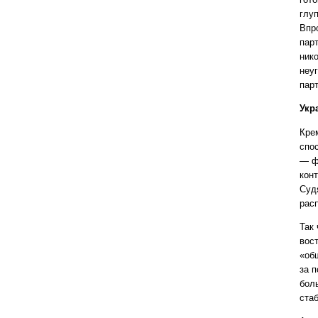
глу
Впр
пар
ник
неу
пар
Укр
Кре
спо
— ф
кон
Суд
рас
Так 
вос
«об
за 
бол
ста