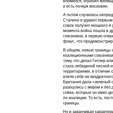
вломился, ограбил жилище
и есть почерк московии.
А потом случилось непред
Сталина и ударил первым
совок получил мощного и у
момента война пошла в д
союзников, в первую очер
фокус, что продемонстрир
В общем, новые границы 
коалиционными союзниками
тому, что делал Гитлер и
стала лебединой песней и
территориями, в отличие о
взяли себе ни квадратного
Британия дала «зеленый с
разошлись с миром и без 
совка, которые он имел д
по коалиции. То есть, пос
границы.
Ну и заканчивая характер