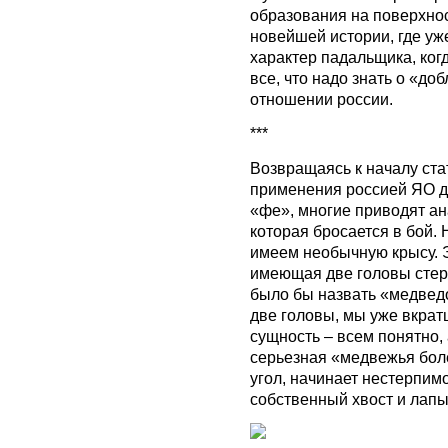
образования на поверхнос
новейшей истории, где у
характер падальщика, когд
все, что надо знать о «до
отношении россии.
***
Возвращаясь к началу стат
применения россией ЯО д
«фе», многие приводят ана
которая бросается в бой. 
имеем необычную крысу. 
имеющая две головы стер
было бы назвать «медвед
две головы, мы уже вкрат
сущность – всем понятно,
серьезная «медвежья боле
угол, начинает нестерпимо
собственный хвост и лапы