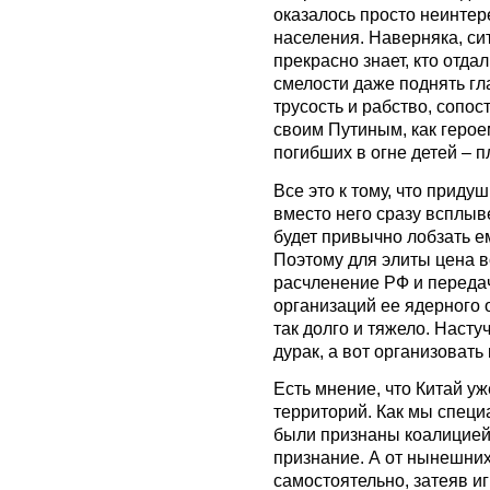
оказалось просто неинте
населения. Наверняка, си
прекрасно знает, кто отдал
смелости даже поднять гл
трусость и рабство, сопо
своим Путиным, как герое
погибших в огне детей – 
Все это к тому, что приду
вместо него сразу всплыв
будет привычно лобзать ем
Поэтому для элиты цена в
расчленение РФ и переда
организаций ее ядерного 
так долго и тяжело. Насту
дурак, а вот организовать
Есть мнение, что Китай у
территорий. Как мы специ
были признаны коалицией,
признание. А от нынешних
самостоятельно, затеяв и