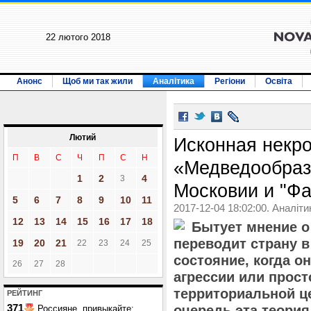
22 лютого 2018
Анонс
Щоб ми так жили
Аналітика
Регіони
Освіта
Лютий
Исконная некр
П
В
С
Ч
П
С
Н
«Медведообраз
1
2
4
3
Московии и "Ф
5
6
7
8
9
10
11
2017-12-04 18:02:00. Аналіти
12
13
14
15
16
17
18
Бытует мнение о
переводит страну в
19
20
21
22
23
24
25
состояние, когда о
26
27
28
агрессии или прост
территориальной ц
РЕЙТИНГ
371
очередь эта теория
Россияне, привыкайте: