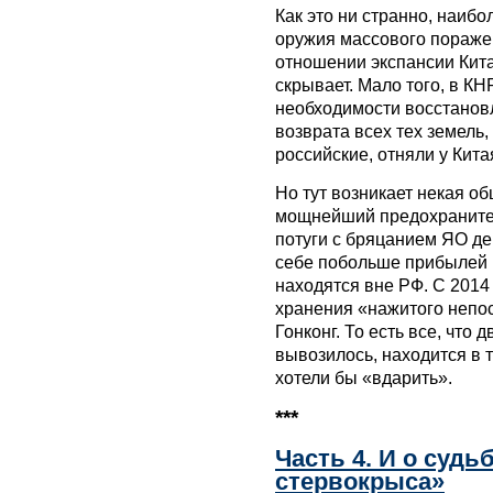
Как это ни странно, наиб
оружия массового поражен
отношении экспансии Кита
скрывает. Мало того, в КН
необходимости восстанов
возврата всех тех земель,
российские, отняли у Китая
Но тут возникает некая об
мощнейший предохранител
потуги с бряцанием ЯО де
себе побольше прибылей и
находятся вне РФ. С 201
хранения «нажитого непос
Гонконг. То есть все, что
вывозилось, находится в 
хотели бы «вдарить».
***
Часть 4. И о суд
стервокрыса»