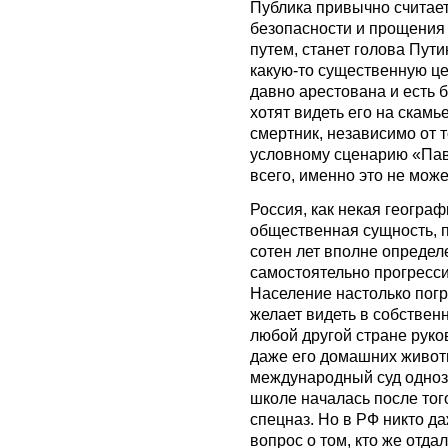
Публика привычно считает
безопасности и прощения 
путем, станет голова Пути
какую-то существенную це
давно арестована и есть 
хотят видеть его на скамь
смертник, независимо от т
условному сценарию «Пав
всего, именно это не може
Россия, как некая географ
общественная сущность, п
сотен лет вполне определ
самостоятельно прогресси
Население настолько погр
желает видеть в собствен
любой другой стране руко
даже его домашних животн
международный суд однозн
школе началась после того
спецназ. Но в РФ никто да
вопрос о том, кто же отда