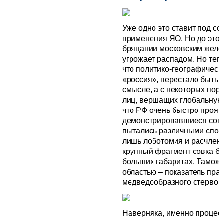
Уже одно это ставит под 
применения ЯО. Но до эт
бряцании московским желе
угрожает распадом. Но те
что политико-географиче
«россия», перестало быть
смысле, а с некоторых по
лиц, вершащих глобальную
что РФ очень быстро проя
демонстрировавшиеся совк
пытались различными спо
лишь лоботомия и расчлен
крупный фрагмент совка 
больших габаритах. Тамо
областью – показатель п
медведообразного стерво
Наверняка, именно процес