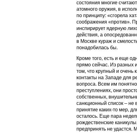
состояния многие считаю
атомного оружия, в испол
по принципу: «сгорела хата
соображения «против». П
инспирирует ядерную лих
действия, а опосредованн
в Москве кураж и смелость
понадобилась бы.
Кроме того, есть и еще о
прямо сейчас. Из разных 
том, что крупный и очень
контакты на Западе для 
вопроса. Всем им понятно,
преступлениях, они прост
собственных, внушительны
санкционный список – не 
принятие каких-то мер, дл
осталось. Еще пара недел
рождественские каникулы,
предпринять не удастся. М