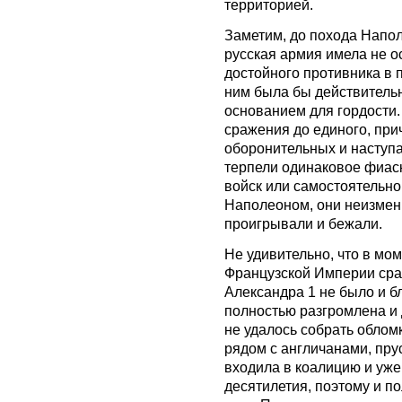
территорией.
Заметим, до похода Напол
русская армия имела не о
достойного противника в 
ним была бы действитель
основанием для гордости.
сражения до единого, прич
оборонительных и наступ
терпели одинаковое фиаск
войск или самостоятельн
Наполеоном, они неизменн
проигрывали и бежали.
Не удивительно, что в м
Французской Империи сра
Александра 1 не было и бл
полностью разгромлена и
не удалось собрать облом
рядом с англичанами, пру
входила в коалицию и уж
десятилетия, поэтому и по