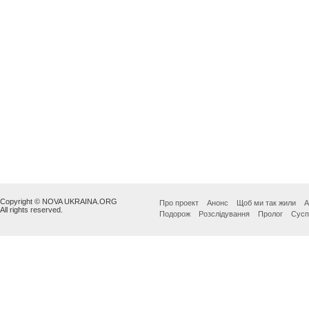
Copyright © NOVA UKRAINA.ORG
Про проект
Анонс
Щоб ми так жили
А
All rights reserved.
Подорож
Розслідування
Пролог
Сусп