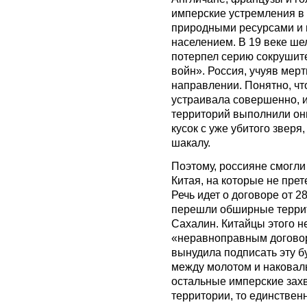
имперские устремления в 
природными ресурсами и
населением. В 19 веке ше
потерпел серию сокрушит
войн». Россия, учуяв мерт
направлении. Понятно, чт
устраивала совершенно, 
территорий выполнили они
кусок с уже убитого зверя
шакалу.
Поэтому, россияне смогли
Китая, на которые не пре
Речь идет о договоре от 2
перешли обширные террит
Сахалин. Китайцы этого н
«неравноправным договор
вынудила подписать эту бу
между молотом и наковаль
остальные имперские зах
территории, то единственн