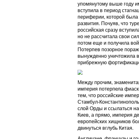
упомянутому выше году им
вступила в период стагна
периферии, которой была 
развития. Почуяв, что ту
российская сразу вступила
но не рассчитала свои си
потом еще и получила вой
Потерпев позорное пораж
вынужденно уничтожила в
прибрежную фортификац
Между прочим, знаменитая
империя потерпела фиаско
тем, что российские импе
Стамбул-Константинополь.
слой Орды и ссылаться на
Киев, а прямо, империя де
европейских хищников бо
двинуться вглубь Китая.
Англичане, французы и г