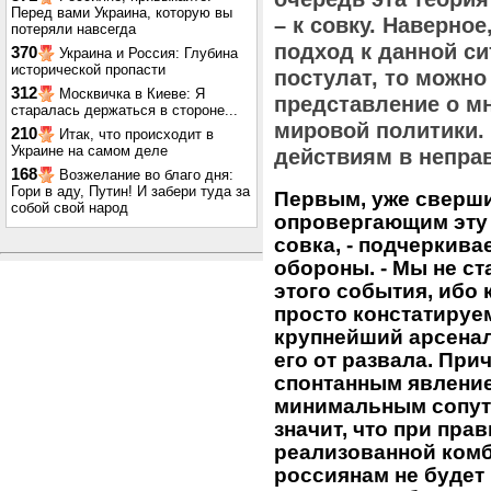
Перед вами Украина, которую вы
– к совку. Наверно
потеряли навсегда
подход к данной сит
370
Украина и Россия: Глубина
исторической пропасти
постулат, то можн
312
Москвичка в Киеве: Я
представление о м
старалась держаться в стороне...
мировой политики. 
210
Итак, что происходит в
Украине на самом деле
действиям в непра
168
Возжелание во благо дня:
Гори в аду, Путин! И забери туда за
Первым, уже сверш
собой свой народ
опровергающим эту 
совка, - подчеркивае
обороны. - Мы не с
этого события, ибо 
просто констатируе
крупнейший арсенал 
его от развала. При
спонтанным явление
минимальным сопут
значит, что при пра
реализованной комб
россиянам не будет