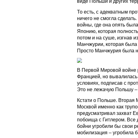
виде Польши и других тер
То есть, с адекватным пр
ничего не смогла сделать
войны, где она опять был
Японию, которая полность
потом и на суше, изгнав и
Манчжурии, которая была о
Просто Манчжурия была ну
В Первой Мировой войне р
Францией, но вывалилась 
условиях, подписав с про
Это не лежачую Польшу –
Кстати о Польше. Вторая
Москвой именно как труп
предусматривал захват Е
побоища с Гитлером. Все 
бойни угробили бы свои р
мобилизация – угробила б