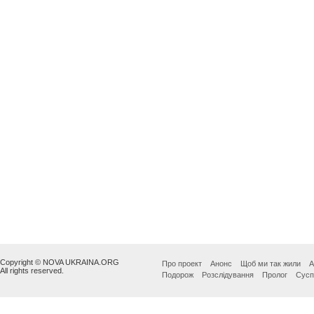
Copyright © NOVA UKRAINA.ORG
Про проект
Анонс
Щоб ми так жили
А
All rights reserved.
Подорож
Розслідування
Пролог
Сусп