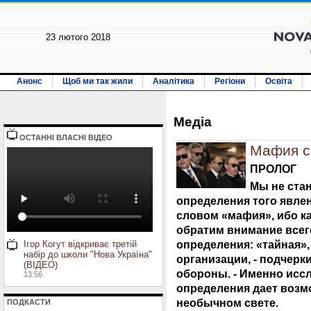
23 лютого 2018
Анонс
Щоб ми так жили
Аналітика
Регіони
Освіта
Медiа
ОСТАННI ВЛАСНI ВIДЕО
Мафия с
ПРОЛОГ
Мы не ста
определения того явле
словом «мафия», ибо к
обратим внимание всего
определения: «тайная»
Ігор Когут відкриває третій
набір до школи "Нова Україна"
организации, - подчерки
(ВІДЕО)
обороны. - Именно иссл
13:56
определения дает возм
необычном свете.
ПОДКАСТИ