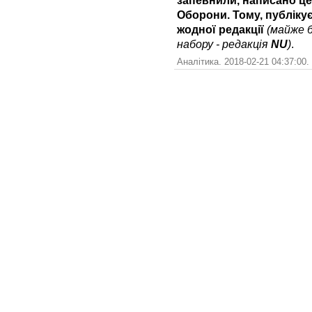
запевнили, написано це 
Оборони. Тому, публіку
жодної редакції
(майже б
набору - редакція
NU
)
.
Аналітика. 2018-02-21 04:37:00.