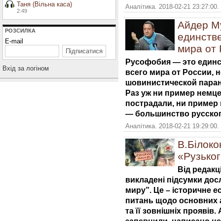
Таня (Вільна каса)
Аналітика. 2018-02-21 23:27:00.
2:49
Айдер М
РОЗСИЛКА
единстве
E-mail
мира от
Русофобия — это единс
Вхiд за логiном
всего мира от России, н
шовинистической паран
Раз уж ни пример немце
пострадали, ни пример
— большинство русског
Аналітика. 2018-02-21 19:29:00.
В.Білоко
«Рузьког
Від редакці
викладені підсумки дос
миру”. Це – історичне ес
питань щодо основних а
та її зовнішніх проявів. 