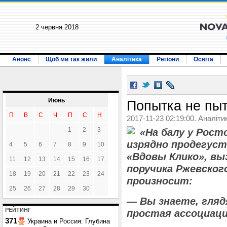
2 червня 2018
Анонс
Щоб ми так жили
Аналітика
Регіони
Освіта
Июнь
Попытка не пыт
П
В
С
Ч
П
С
Н
2017-11-23 02:19:00. Аналіти
1
2
3
«На балу у Рост
изрядно продегус
4
5
6
7
8
9
10
«Вдовы Клико», в
11
12
13
14
15
16
17
поручика Ржевского
18
19
20
21
22
23
24
произносит:
25
26
27
28
29
30
— Вы знаете, гляд
РЕЙТИНГ
простая ассоциаци
371
Украина и Россия: Глубина