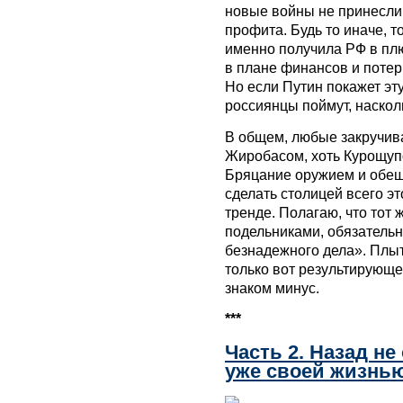
новые войны не принесли 
профита. Будь то иначе, т
именно получила РФ в плю
в плане финансов и потер
Но если Путин покажет эт
россиянцы поймут, насколь
В общем, любые закручива
Жиробасом, хоть Курощуп
Бряцание оружием и обещ
сделать столицей всего эт
тренде. Полагаю, что тот 
подельниками, обязательн
безнадежного дела». Плыт
только вот результирующе
знаком минус.
***
Часть 2. Назад не
уже своей жизнь