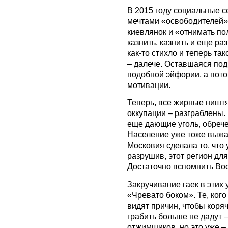
В 2015 году социальные 
мечтами «освободителей» 
киевлянок и «отнимать по
казнить, казнить и еще ра
как-то стихло и теперь так
– далече. Оставшаяся под
подобной эйфории, а потом
мотивации.
Теперь, все жирные ништя
оккупации – разграблены
еще дающие уголь, обрече
Население уже тоже выжат
Московия сделала то, что 
разрушив, этот регион дл
Достаточно вспомнить Во
Закручивание гаек в этих 
«Чревато боком». Те, кого
видят причин, чтобы коряч
грабить больше не дадут –
отжимщиков, но это уже –