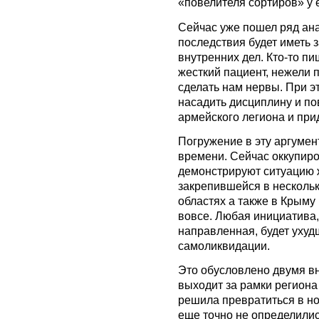
«повелителя сортиров» у е
Сейчас уже пошел ряд ана
последствия будет иметь 
внутренних дел. Кто-то пи
жесткий пациент, нежели п
сделать нам нервы. При эт
насадить дисциплину и по
армейского легиона и при
Погружение в эту аргумент
времени. Сейчас оккупир
демонстрируют ситуацию ж
закрепившейся в нескольк
областях а также в Крыму
вовсе. Любая инициатива,
направленная, будет ухуд
самоликвидации.
Это обусловлено двумя в
выходит за рамки региона 
решила превратиться в но
еще точно не определились