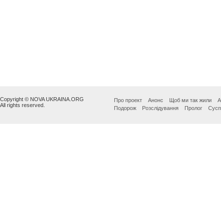
Copyright © NOVA UKRAINA.ORG
Про проект
Анонс
Щоб ми так жили
А
All rights reserved.
Подорож
Розслідування
Пролог
Сусп