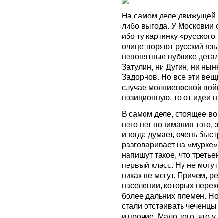
На самом деле движущей с
либо выгода. У Московии 
ибо ту картинку «русского
олицетворяют русский язы
непонятные публике детал
Затулин, ни Дугин, ни ны
Задорнов. Но все эти вещ
случае молниеносной войн
позиционную, то от идеи н
В самом деле, стоящее вой
него нет понимания того, з
иногда думает, очень быст
разговаривает на «мурке»,
напишут такое, что третье
первый класс. Ну не могу
никак не могут. Причем, р
населении, которых перек
более дальних племен. Но
стали отстаивать чеченцы
и прочие. Мало того, что 