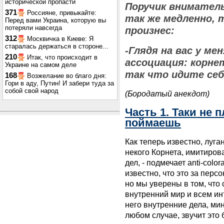
исторической пропасти
Поручик вниматель
371
Россияне, привыкайте:
так же медленно, т
Перед вами Украина, которую вы
потеряли навсегда
произнес:
312
Москвичка в Киеве: Я
старалась держаться в стороне...
-Глядя на вас у ме
210
Итак, что происходит в
ассоциация: корне
Украине на самом деле
так что идите себ
168
Возжелание во благо дня:
Гори в аду, Путин! И забери туда за
собой свой народ
(Бородатый анекдот)
Часть 1. Таки не 
поймаешь
Как теперь известно, луг
некого Корнета, имитиров
дел, - подмечает anti-colo
известно, что это за персо
но мы уверены в том, что
внутренний мир и всем ин
него внутренние дела, ми
любом случае, звучит это