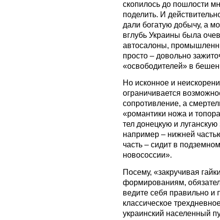
скопилось до пошлости мн
поделить. И действительн
дали богатую добычу, а 
вглубь Украины была оче
автосалоны, промышленны
просто – довольно зажит
«освободителей» в бешен
Но исконное и неискорени
ограничивается возможнос
сопротивление, а смерте
«романтики ножа и топора
тел донецкую и луганскую 
например – нижней частью 
часть – сидит в подземно
новососсии».
Посему, «закручивая гай
формированиям, обязатель
ведите себя правильно и 
классическое трехдневно
украинский населенный пу