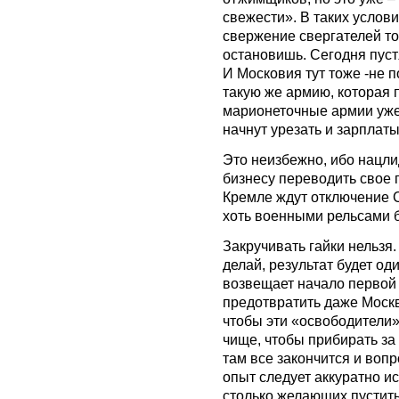
свежести». В таких услови
свержение свергателей то
остановишь. Сегодня пустя
И Московия тут тоже -не п
такую же армию, которая 
марионеточные армии уже 
начнут урезать и зарплат
Это неизбежно, ибо нацли
бизнесу переводить свое 
Кремле ждут отключение 
хоть военными рельсами б
Закручивать гайки нельзя.
делай, результат будет од
возвещает начало первой 
предотвратить даже Москв
чтобы эти «освободители»
чище, чтобы прибирать за
там все закончится и вопр
опыт следует аккуратно и
столько желающих пустить 