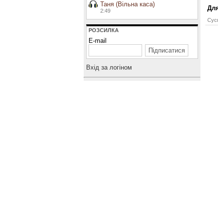
Таня (Вільна каса)
Для
2:49
Сусп
РОЗСИЛКА
E-mail
Вхiд за логiном