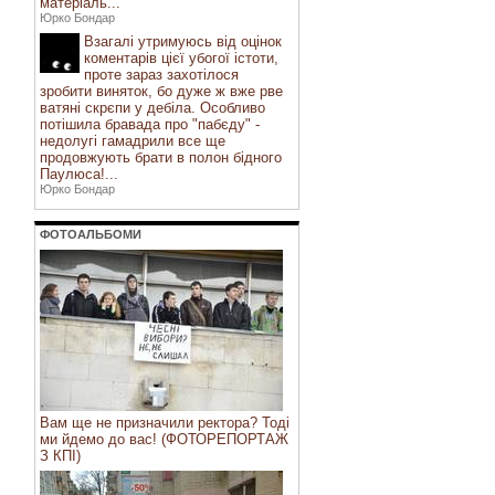
матеріаль...
Юрко Бондар
Взагалі утримуюсь від оцінок
коментарів цієї убогої істоти,
проте зараз захотілося
зробити виняток, бо дуже ж вже рве
ватяні скрєпи у дебіла. Особливо
потішила бравада про "пабєду" -
недолугі гамадрили все ще
продовжують брати в полон бідного
Паулюса!...
Юрко Бондар
ФОТОАЛЬБОМИ
Вам ще не призначили ректора? Тоді
ми йдемо до вас! (ФОТОРЕПОРТАЖ
З КПІ)