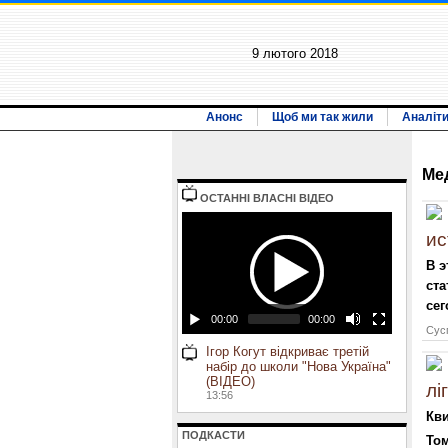
9 лютого 2018
Анонс
Щоб ми так жили
Аналіт
Ме
ОСТАННI ВЛАСНI ВIДЕО
ис
В э
ста
сег
00:00
00:00
Сусп
Ігор Когут відкриває третій
набір до школи "Нова Україна"
(ВІДЕО)
лі
13:56
Кви
ПОДКАСТИ
Том