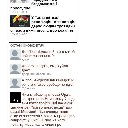
бездомними і
прислугою
12-17 19:03
У Таїланді теж
революція. Але поліція
дарує людям троянди і
співає з ними пісень про кохання
12-04 10:47
ОСТАННI КОМЕНТАРI
Долбень болезный, ты о какой
войне базланишь?
Andy
жопову не даю, ему хуйло
дает
Добрыня Маленький
А про бандеровцев канадских
речь в статье вообще не идет
С.Сергей
Чим глибше путінська Орда
застрягне на Близькому Сході,
тим катастрофічніші наслідки
матиме цей "визвольних похід" для
самої Московії. Все очевиднішим
стає безпосередня участь ординців у
конфлікті у Сирії. Якщо на його
початку мова йшла лише про