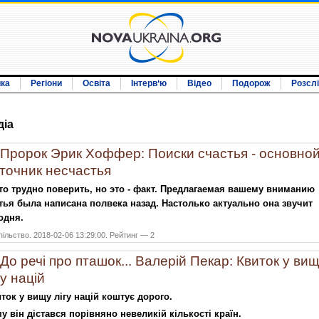
ика
Регіони
Освіта
Інтерв‘ю
Відео
Подорож
Розсл
дiа
Пророк Эрик Хоффер: Поиски счастья - основно
точник несчастья
то трудно поверить, но это - факт. Предлагаемая вашему вниманию
тья была написана полвека назад. Настолько актуально она звучит
одня.
ільство. 2018-02-06 13:29:00. Рейтинг — 2
До речі про пташок... Валерій Пекар: Квиток у ви
гу націй
ток у вищу лігу націй коштує дорого.
у він дістався порівняно невеликій кількості країн.