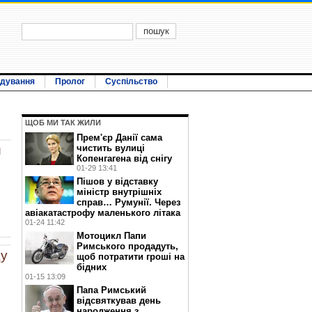
ідування
Пролог
Суспільство
ЩОБ МИ ТАК ЖИЛИ
Прем'єр Данії сама
чистить вулиці
й
Копенгагена від снігу
01-29 13:41
Пішов у відставку
міністр внутрішніх
справ… Румунії. Через
авіакатастрофу маленького літака
01-24 11:42
Мотоцикл Папи
Римського продадуть,
щу
щоб потратити гроші на
бідних
01-15 13:09
Папа Римський
відсвяткував день
народження з