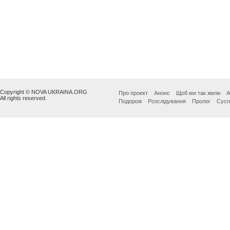
Copyright © NOVA UKRAINA.ORG
Про проект
Анонс
Щоб ми так жили
А
All rights reserved.
Подорож
Розслідування
Пролог
Сусп