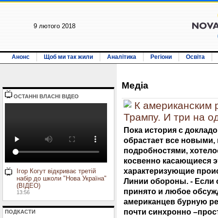
9 лютого 2018
Анонс
Щоб ми так жили
Аналітика
Регіони
Освіта
Медiа
ОСТАННI ВЛАСНI ВIДЕО
К американским 
Трампу. И три на о
Пока история с доклад
обрастает все новыми,
подробностями, хотелос
косвенно касающиеся э
характеризующие происх
Ігор Когут відкриває третій
набір до школи "Нова Україна"
Линии обороны. - Если 
(ВІДЕО)
принято и любое обсуж
13:56
американцев бурную ре
почти синхронно –прост
ПОДКАСТИ