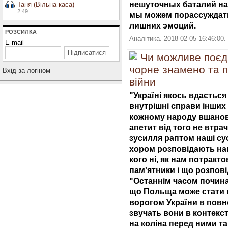
нешуточных баталий на 
Таня (Вільна каса)
2:49
мы можем порассуждать
лишних эмоций.
РОЗСИЛКА
Аналітика. 2018-02-05 16:46:00.
E-mail
Чи можливе поєдн
чорне знамено та п
Вхiд за логiном
війни
"Україні якось вдаєтьс
внутрішні справи інших
кожному народу вшанову
апетит від того не втра
зусилля раптом наші су
хором розповідають на
кого ні, як нам потракт
пам'ятники і що розпов
"Останнім часом почин
що Польща може стати
ворогом України в повн
звучать вони в контекст
на коліна перед ними т