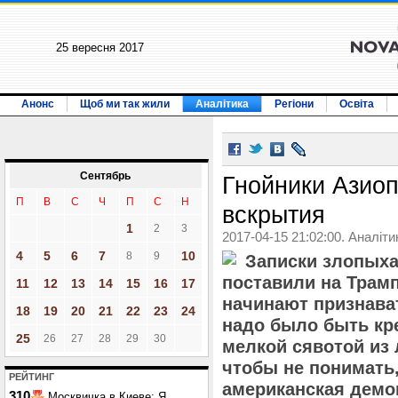
25 вересня 2017
Анонс
Щоб ми так жили
Аналітика
Регіони
Освіта
Сентябрь
Гнойники Азиоп
П
В
С
Ч
П
С
Н
вскрытия
1
2
3
2017-04-15 21:02:00. Аналіти
4
5
6
7
10
8
9
Записки злопыха
поставили на Трамп
11
12
13
14
15
16
17
начинают признават
18
19
20
21
22
23
24
надо было быть кр
25
26
27
28
29
30
мелкой сявотой из 
чтобы не понимать,
РЕЙТИНГ
американская демок
310
Москвичка в Киеве: Я