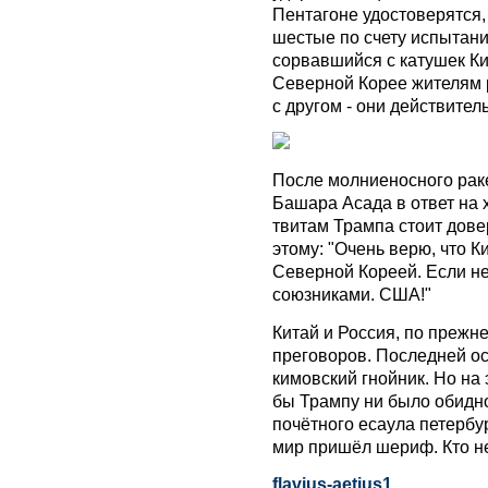
Пентагоне удостоверятся,
шестые по счету испытани
сорвавшийся с катушек Ким
Северной Корее жителям 
с другом - они действител
После молниеносного рак
Башара Асада в ответ на х
твитам Трампа стоит довер
этому: "Очень верю, что К
Северной Кореей. Если не
союзниками. США!"
Китай и Россия, по прежн
преговоров. Последней о
кимовский гнойник. Но на э
бы Трампу ни было обидно
почётного есаула петербур
мир пришёл шериф. Кто не
flavius-aetius1