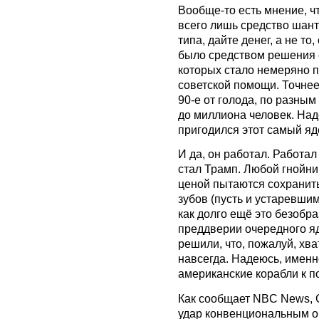
Вообще-то есть мнение, ч
всего лишь средство шан
типа, дайте денег, а не то
было средством решения 
которых стало немеряно 
советской помощи. Точнее
90-е от голода, по разным
до миллиона человек. Надо
пригодился этот самый я
И да, он работал. Работал
стал Трамп. Любой гнойни
ценой пытаются сохранить
зубов (пусть и устаревши
как долго ещё это безобра
преддверии очередного я
решили, что, пожалуй, хва
навсегда. Надеюсь, именн
американские корабли к п
Как сообщает NBC News, 
удар конвенциональным о