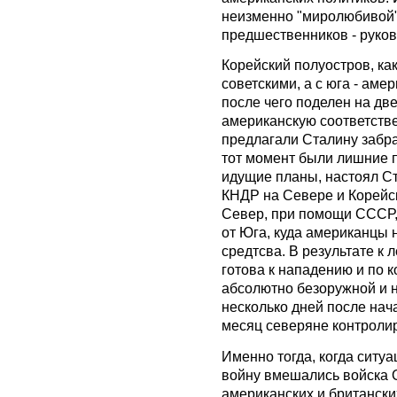
неизменно "миролюбивой"
предшественников - руко
Корейский полуостров, ка
советскими, а с юга - аме
после чего поделен на дв
американскую соответстве
предлагали Сталину забрат
тот момент были лишние 
идущие планы, настоял Ст
КНДР на Севере и Корейск
Север, при помощи СССР, 
от Юга, куда американцы 
средтсва. В результате к 
готова к нападению и по 
абсолютно безоружной и 
несколько дней после нач
месяц северяне контроли
Именно тогда, когда ситуа
войну вмешались войска 
американских и британски