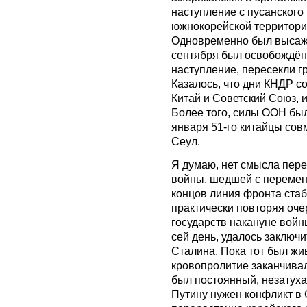
наступление с пусанского
южнокорейской территории
Одновременно был высажен
сентября был освобождён
наступление, пересекли г
Казалось, что дни КНДР с
Китай и Советский Союз, 
Более того, силы ООН был
января 51-го китайцы сов
Сеул.
Я думаю, нет смысла пере
войны, шедшей с перемен
концов линия фронта стаб
практически повторяя оче
государств накануне вой
сей день, удалось заключи
Сталина. Пока тот был жи
кровопролитие заканчивал
был постоянный, незатуха
Путину нужен конфликт в 