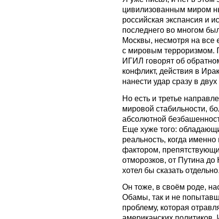
цивилизованным миром ны
российская экспансия и и
последнего во многом бы
Москвы, несмотря на все 
с мировым терроризмом. 
ИГИЛ говорят об обратно
конфликт, действия в Ирак
нанести удар сразу в дву
Но есть и третье направл
мировой стабильности, бо
абсолютной безбашенност
Еще хуже того: обладающ
реальность, когда именно
фактором, препятствующи
отморозков, от Путина до
хотел бы сказать отдельно
Он тоже, в своём роде, н
Обамы, так и не попытав
проблему, которая отравл
американских политиков. И