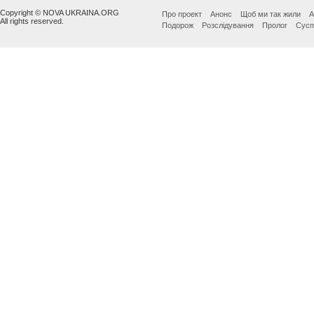
Copyright © NOVA UKRAINA.ORG
Про проект
Анонс
Щоб ми так жили
А
All rights reserved.
Подорож
Розслідування
Пролог
Сусп