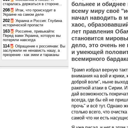
больнее и обиднее 
старалась держаться в стороне...
208
всему миру своё "и
Итак, что происходит в
Украине на самом деле
начал наводить в 
202
Украина и Россия: Глубина
хаос, образовавши
исторической пропасти
лет правления Оба
163
Россияне, привыкайте:
Перед вами Украина, которую вы
становится мировы
потеряли навсегда
дело, это очень не
114
Обращение к россиянам: Вы
заслужили не ненависть нашу, а
и умеющей половит
презрение - как змеи и тараканы
всемирного бардак
Трамп избрал верную такти
внимания на вой и крики, 
доброй воли", ныне выхо
ракетной атаки в Сирии. И
дай возможность покричат
всегда, где бы ей не приш
прочь" и всё тут. Однако 
столько всего, что очист
самой что ни есть насущн
Я уже писал, и нет в этом