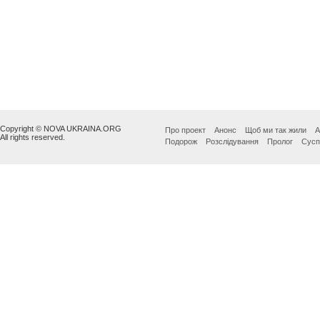
Copyright © NOVA UKRAINA.ORG
Про проект
Анонс
Щоб ми так жили
А
All rights reserved.
Подорож
Розслідування
Пролог
Сусп