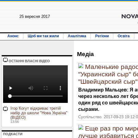
25 вересня 2017
Анонс
Щоб ми так жили
Аналітика
Регіони
Освіта
Медiа
ОСТАННI ВЛАСНI ВIДЕО
Маленькие радос
"Украинский сыр" б
"Швейцарский сыр"
Владимир Мальцев: Я а
через несколько лет бр
один ряд со швейцарск
Ігор Когут відкриває третій
сырами.
набір до школи "Нова Україна"
Суспільство. 2017-09-23 19:12:
(ВІДЕО)
13:56
Еще раз про мир
ПОДКАСТИ
лучше избавиться 