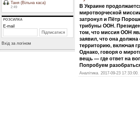
Таня (Вільна каса)
В Украине продолжаетс
2:49
миротворческой миссии
затронул и Пётр Порош
РОЗСИЛКА
трибуны ООН. Президен
E-mail
том, что миссия ООН я
заявил, что она должн
Вхiд за логiном
территорию, включая г
Однако, говоря о миро
вещь — где ответ на во
Попробуем разобраться
Аналітика. 2017-09-23 17:33:00.