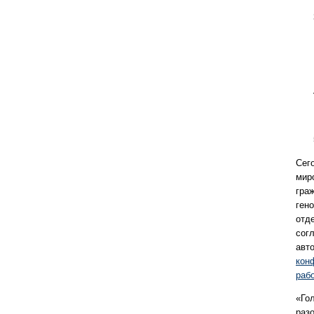
Сег
мир
гра
ген
отд
сог
авт
кон
раб
«Го
раз