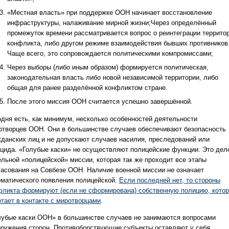
«Местная власть» при поддержке ООН начинает восстановление
инфраструктуры, налаживание мирной жизни;Через определённый
промежуток времени рассматривается вопрос о реинтеграции террито
конфликта, либо другом режиме взаимодействия бывших противников
Чаще всего, это сопровождается политическими компромиссами;
Через выборы (либо иным образом) формируется политическая,
законодательная власть либо новой независимой территории, либо
общая для ранее разделённой конфликтом стране.
После этого миссия ООН считается успешно завершённой.
одня есть, как минимум, несколько особенностей деятельности
отворцев ООН. Они в большинстве случаев обеспечивают безопасность
жданских лиц и не допускают случаев насилия, преследований или
оцида. «Голубые каски» не осуществляют полицейские функции. Это дел
ельной «полицейской» миссии, которая так же проходит все этапы
ласования на Совбезе ООН. Наличие военной миссии не означает
оматического появления полицейской.
Если последней нет, то стороны
фликта формируют (если не сформирована) собственную полицию, кото
отает в контакте с миротворцами
.
лубые каски ООН» в большинстве случаев не занимаются вопросами
оружения сторон. Противоборствующие субъекты оставляют у себя