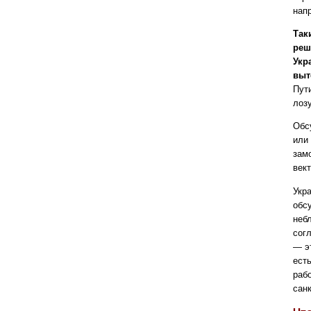
нап
Так
реш
Укр
выт
Пут
лозу
Обс
или
зам
вект
Укр
обс
неб
сог
— э
ест
раб
сан