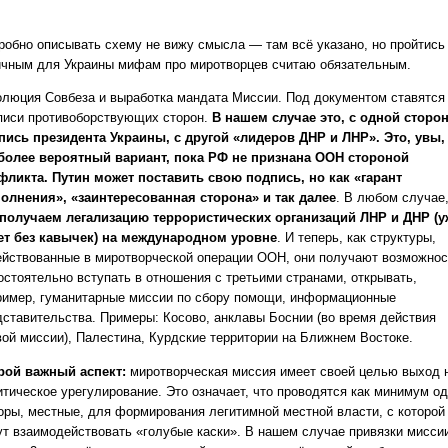
робно описывать схему не вижу смысла — там всё указано, но пройтись
ичным для Украины мифам про миротворцев считаю обязательным.
олюция Совбеза и выработка мандата Миссии. Под документом ставятся
писи противоборствующих сторон.
В нашем случае это, с одной сторо
пись президента Украины, с другой «лидеров ДНР и ЛНР». Это, увы,
более вероятный вариант, пока РФ не признана ООН стороной
фликта. Путин может поставить свою подпись, но как «гарант
олнения», «заинтересованная сторона» и так далее
. В любом случае
получаем легализацию террористических организаций ЛНР и ДНР (у
ет без кавычек) на международном уровне
. И теперь, как структуры,
ействованные в миротворческой операции ООН, они получают возможнос
остоятельно вступать в отношения с третьими странами, открывать,
ример, гуманитарные миссии по сбору помощи, информационные
дставительства. Примеры: Косово, анклавы Боснии (во время действия
вой миссии), Палестина, Курдские территории на Ближнем Востоке.
рой важный аспект:
миротворческая миссия имеет своей целью выход 
итическое урегулирование. Это означает, что проводятся как минимум о
оры, местные, для формирования легитимной местной власти, с которой
ут взаимодействовать «голубые каски». В нашем случае привязки миссии