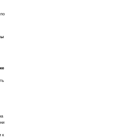
 по
ны
,
же
ть
на
дни
 к