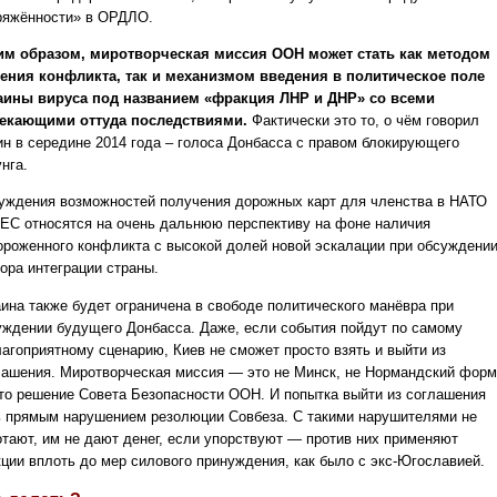
ряжённости» в ОРДЛО.
им образом, миротворческая миссия ООН может стать как методом
ения конфликта, так и механизмом введения в политическое поле
аины вируса под названием «фракция ЛНР и ДНР» со всеми
екающими оттуда последствиями.
Фактически это то, о чём говорил
ин в середине 2014 года – голоса Донбасса с правом блокирующего
нга.
уждения возможностей получения дорожных карт для членства в НАТО
 ЕС относятся на очень дальнюю перспективу на фоне наличия
ороженного конфликта с высокой долей новой эскалации при обсуждени
ора интеграции страны.
аина также будет ограничена в свободе политического манёвра при
уждении будущего Донбасса. Даже, если события пойдут по самому
лагоприятному сценарию, Киев не сможет просто взять и выйти из
лашения. Миротворческая миссия — это не Минск, не Нормандский форм
то решение Совета Безопасности ООН. И попытка выйти из соглашения
ь прямым нарушением резолюции Совбеза. С такими нарушителями не
отают, им не дают денег, если упорствуют — против них применяют
кции вплоть до мер силового принуждения, как было с экс-Югославией.