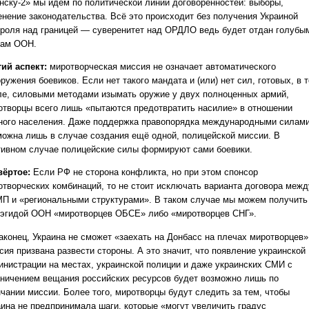
нску-2» мы идём по политической линии договорённостей: выборы,
енение законодательства. Всё это происходит без получения Украиной
троля над границей — суверенитет над ОРДЛО ведь будет отдан голубы
кам ООН.
тий аспект:
миротворческая миссия не означает автоматического
ружения боевиков. Если нет такого мандата и (или) нет сил, готовых, в 
ле, силовыми методами изымать оружие у двух полноценных армий,
отворцы всего лишь «пытаются предотвратить насилие» в отношении
ного населения. Даже поддержка правопорядка международными силам
можна лишь в случае создания ещё одной, полицейской миссии. В
тивном случае полицейские силы формируют сами боевики.
вёртое:
Если РФ не сторона конфликта, но при этом спонсор
отворческих комбинаций, то не стоит исключать варианта договора межд
П и «региональными структурами». В таком случае мы можем получить
 эгидой ООН «миротворцев ОБСЕ» либо «миротворцев СНГ».
наконец, Украина не сможет «заехать на Донбасс на плечах миротворцев»
сия призвана развести стороны. А это значит, что появление украинской
инистрации на местах, украинской полиции и даже украинских СМИ с
аничением вещания российских ресурсов будет возможно лишь по
нчании миссии. Более того, миротворцы будут следить за тем, чтобы
аина не предпринимала шаги, которые «могут увеличить градус