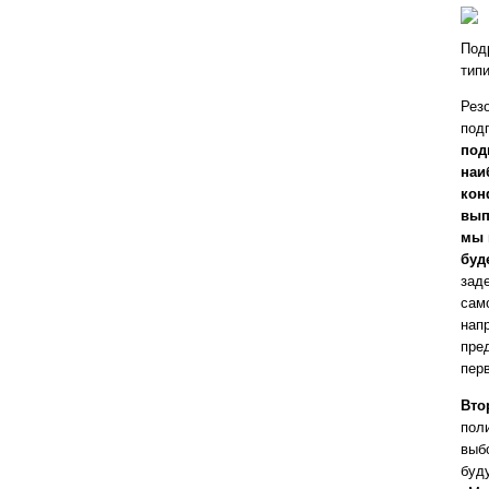
Под
тип
Р
ез
под
под
наи
кон
вып
мы 
буд
зад
сам
нап
пре
пер
Вто
пол
выб
буд