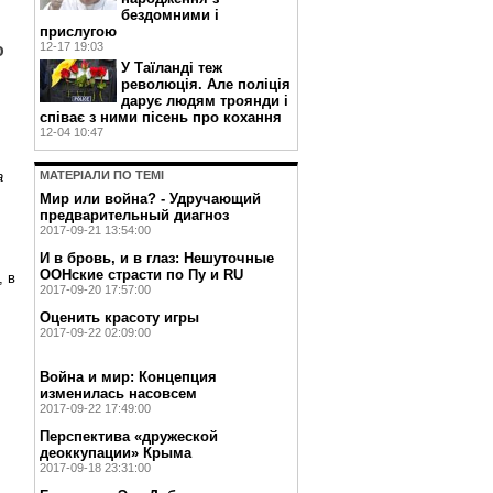
бездомними і
прислугою
12-17 19:03
ю
У Таїланді теж
революція. Але поліція
дарує людям троянди і
співає з ними пісень про кохання
12-04 10:47
МАТЕРIАЛИ ПО ТЕМI
а
Мир или война? - Удручающий
предварительный диагноз
2017-09-21 13:54:00
И в бровь, и в глаз: Нешуточные
ООНские страсти по Пу и RU
, в
2017-09-20 17:57:00
Оценить красоту игры
2017-09-22 02:09:00
Война и мир: Концепция
изменилась насовсем
2017-09-22 17:49:00
Перспектива «дружеской
деоккупации» Крыма
2017-09-18 23:31:00