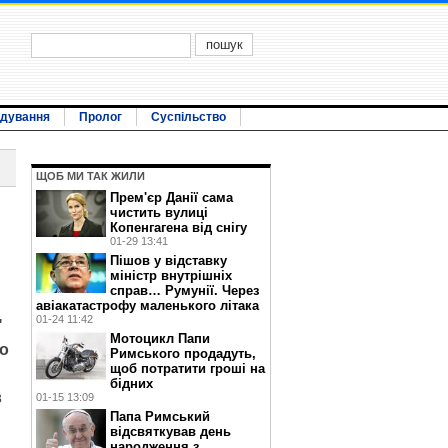
ідування
Пролог
Суспільство
ЩОБ МИ ТАК ЖИЛИ
Прем'єр Данії сама
чистить вулиці
Копенгагена від снігу
01-29 13:41
Пішов у відставку
міністр внутрішніх
справ… Румунії. Через
авіакатастрофу маленького літака
01-24 11:42
"
Мотоцикл Папи
но
Римського продадуть,
щоб потратити гроші на
бідних
в
01-15 13:09
Папа Римський
відсвяткував день
народження з