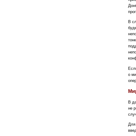
Дон
про
В с
буде
неп
тон
под
неп
кон
Есл
о м
опе
Ми
В д
не 
слу
Для
вве