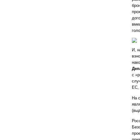
бро
про
дог
вме
гол
И, н
взн
нак
Деп
с «
слу
ЕС,
На 
явл
(вы
Рос
Без
про
при