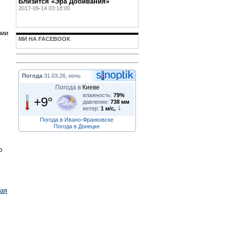
Близится «Эра Добивания»
2017-09-14 03:18:00
рии
МИ НА FACEBOOK
.
Погода
31.03.26, ночь
Погода в
Киеве
влажность:
79%
+9°
давление:
738 мм
ветер:
1 м/с,
Погода в Ивано-Франковске
Погода в Донецке
о
рая