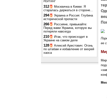
РЕЙТИНГ
те
312
Москвичка в Киеве: Я
старалась держаться в стороне...
Од
294
Украина и Россия: Глубина
ве
исторической пропасти
По
266
Россияне, привыкайте:
Перед вами Украина, которую вы
потеряли навсегда
210
Итак, что происходит в
Пор
Украине на самом деле
ее 
128
Алексей Арестович: Огонь
по штабам и избавление от вихрей
Ми
хаоса
Мир
под
«за
кон
Мех