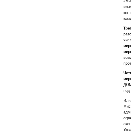
«Ми
изм
кон
кас
Тре
разо
чис
мир
мир
воз
про
Чет
мир
ДОМ
под
И, 
Мис
адм
огр
око
Укр