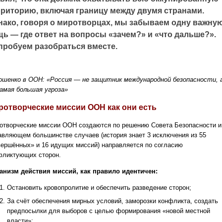
рриторию, включая границу между двумя странами.
нако, говоря о миротворцах, мы забываем одну важну
щь — где ответ на вопросы «зачем?» и «что дальше?».
пробуем разобраться вместе.
ошенко в ООН: «Россия — не защитник международной безопасности, 
самая большая угроза»
ротворческие миссии ООН как они есть
отворческие миссии ООН создаются по решению Совета Безопасности и
авляющем большинстве случаев (история знает 3 исключения из 55
вершённых» и 16 идущих миссий) направляется по согласию
фликтующих сторон.
анизм действия миссий, как правило идентичен:
Остановить кровопролитие и обеспечить разведение сторон;
За счёт обеспечения мирных условий, заморозки конфликта, создать
предпосылки для выборов с целью формирования «новой местной
власти»;