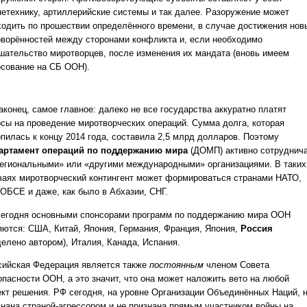
нетехнику, артиллерийские системы и так далее. Разоружение может
ходить по прошествии определённого времени, в случае достижения нов
оворённостей между сторонами конфликта и, если необходимо
шательство миротворцев, после изменения их мандата (вновь имеем
осование на СБ ООН).
аконец, самое главное: далеко не все государства аккуратно платят
осы на проведение миротворческих операций. Сумма долга, которая
опилась к концу 2014 года, составила 2,5 млрд долларов. Поэтому
артамент операций по поддержанию мира
(ДОМП) активно сотруднич
региональными» или «другими международными» организациями. В таких
чаях миротворческий контингент может формироваться странами НАТО,
 ОБСЕ и даже, как было в Абхазии, СНГ.
сегодня основными спонсорами программ по поддержанию мира ООН
яются: США, Китай, Япония, Германия, Франция, Япония,
Россия
делено автором), Италия, Канада, Испания.
сийская Федерация является также
постоянным
членом Совета
опасности ООН, а это значит, что она может наложить вето на любой
ект решения. РФ сегодня, на уровне Организации Объединённых Наций, 
знана страной-агрессором и не признана прямым участником войны на