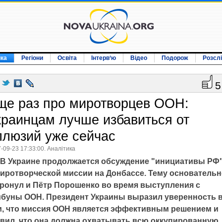
ика
Регіони
Освіта
Інтерв‘ю
Відео
Подорож
Розсл
5
ще раз про миротворцев ООН:
краинцам лучше избавиться от
ллюзий уже сейчас
-09-23 17:33:00. Аналітика
В Украине продолжается обсуждение "инициативы РФ
миротворческой миссии на Донбассе. Тему основатель
тронул и Пётр Порошенко во время выступления с
ибуны ООН. Президент Украины выразил уверенность 
м, что миссия ООН является эффективным решением и
явил, что она должна охватывать всю оккупированную