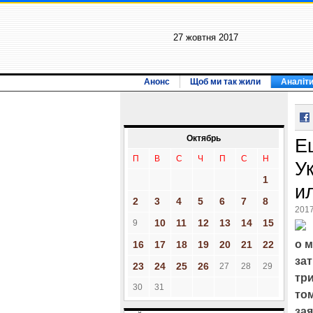
27 жовтня 2017
Анонс
Щоб ми так жили
Аналіт
Октябрь
Е
П
В
С
Ч
П
С
Н
У
1
и
2
3
4
5
6
7
8
2017
10
11
12
13
14
15
9
о 
16
17
18
19
20
21
22
за
23
24
25
26
27
28
29
тр
30
31
то
за