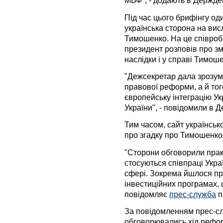
МВФ", - додають в Держдеп
Під час цього брифінгу од
українська сторона на ви
Тимошенко. На це співроб
президент розповів про зм
наслідки і у справі Тимош
"Дежсекретар дала зрозумі
правової реформи, а й тог
європейську інтеграцію Ук
України", - повідомили в Д
Тим часом, сайт українськ
про згадку про Тимошенко п
"Сторони обговорили прак
стосуються співпраці Укра
сфері. Зокрема йшлося пр
інвестиційних програмах, щ
повідомляє
прес-служба
п
За повідомленням прес-служ
обговорювались хід рефор