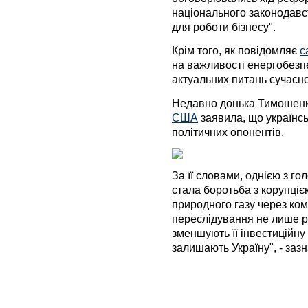
національного законодавс
для роботи бізнесу".
Крім того, як повідомляє
с
на важливості енергобезпе
актуальних питань сучасно
Недавно донька Тимошенк
США
заявила, що українс
політичних опонентів.
За її словами, однією з го
стала боротьба з корупці
природного газу через ком
переслідування не лише ру
зменшують її інвестиційну
залишають Україну", - заз