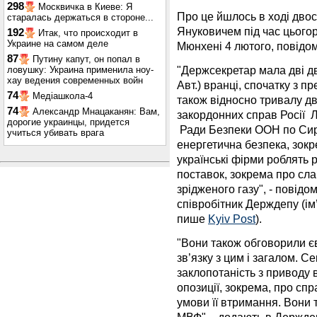
298
Москвичка в Киеве: Я
Про це йшлось в ході двост
старалась держаться в стороне...
Януковичем під час цьогор
192
Итак, что происходит в
Украине на самом деле
Мюнхені 4 лютого, повідо
87
Путину капут, он попал в
"Держсекретар мала дві дво
ловушку: Украина применила ноу-
хау ведения современных войн
Авт.) вранці, спочатку з 
74
Медіашкола-4
також відносно тривалу дв
74
Александр Мнацаканян: Вам,
закордонних справ Росії
Л
дорогие украинцы, придется
Ради Безпеки ООН по Сир
учиться убивать врага
енергетична безпека, зокре
українські фірми роблять
поставок, зокрема про сл
зрідженого газу", - повідо
співробітник Держдепу (ім
пише
Kyiv Post
).
"Вони також обговорили єв
зв’язку з цим і загалом. С
заклопотаність з приводу 
опозиції, зокрема, про спр
умови її втримання. Вони 