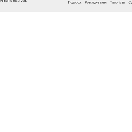
All rights reserved.
Подорож
Розслідування
Творчість
Су