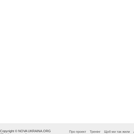
Copyright © NOVA UKRAINA.ORG
Про проект
Тренінг
Щоб ми так жили