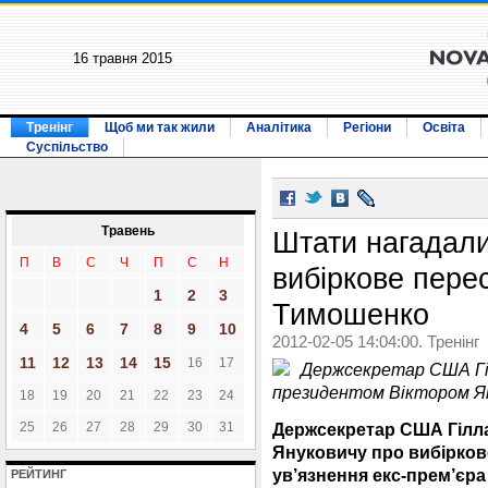
16 травня 2015
Тренінг
Щоб ми так жили
Аналітика
Регіони
Освіта
Суспільство
Травень
Штати нагадали
П
В
С
Ч
П
С
Н
вибіркове перес
1
2
3
Тимошенко
4
5
6
7
8
9
10
2012-02-05 14:04:00. Тренінг
11
12
13
14
15
16
17
Держсекретар США Гіл
президентом Віктором Ян
18
19
20
21
22
23
24
25
26
27
28
29
30
31
Держсекретар США Гілла
Януковичу про вибіркове
ув’язнення екс-прем’єр
РЕЙТИНГ