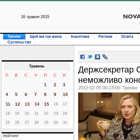
16 травня 2015
Тренінг
Щоб ми так жили
Аналітика
Регіони
Освіта
Суспільство
Травень
Держсекретар 
П
В
С
Ч
П
С
Н
неможливо кон
1
2
3
2012-02-05 00:23:00. Тренінг
4
5
6
7
8
9
10
11
12
13
14
15
16
17
18
19
20
21
22
23
24
25
26
27
28
29
30
31
РЕЙТИНГ