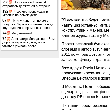
298
Москвичка в Киеве: Я
старалась держаться в стороне...
192
Итак, что происходит в
Украине на самом деле
"Я думала, що будуть мож
87
Путину капут, он попал в
ловушку: Украина применила ноу-
навіть цієї останньої мит
хау ведения современных войн
конструктивній манері. Ц
74
Медіашкола-4
Клінтон журналістам у Мю
74
Александр Мнацаканян: Вам,
дорогие украинцы, придется
Проект резолюції був скла
учиться убивать врага
словами її авторів, зупини
2011 року тривають зіткне
за час конфлікту в країні з
Вже вдруге Росія і Китай, 
пропускають резолюцію що
Вперше це сталося в жовтн
В Москві та Пекіні побоюю
сценарію, де за санкціоно
дозволу РБ опозиція змо
Нинішній проект резолюці