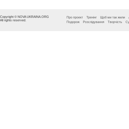
Copyright © NOVA UKRAINA.ORG
Про проект
Тренінг
Щоб ми так жили
All rights reserved.
Подорож
Розслідування
Творчість
Су