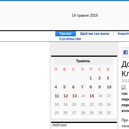
14 травня 2015
Тренінг
Щоб ми так жили
Аналіт
Суспільство
Травень
Д
П
В
С
Ч
П
С
Н
Кл
1
2
3
2012
4
5
6
7
8
9
10
час
11
12
13
15
14
16
17
пер
18
19
20
21
22
23
24
пер
коло
25
26
27
28
29
30
31
Про
РЕЙТИНГ
тел