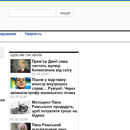
лідування
Творчість
ЩОБ МИ ТАК ЖИЛИ
Прем'єр Данії сама
чистить вулиці
Копенгагена від снігу
01-29 13:41
Пішов у відставку
міністр внутрішніх
справ… Румунії. Через
авіакатастрофу маленького літака
01-24 11:42
яка
Мотоцикл Папи
Римського продадуть,
щоб потратити гроші на
бідних
01-15 13:09
Папа Римський
відсвяткував день