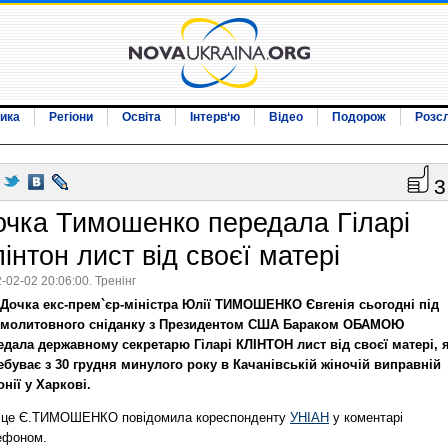
ика
Регіони
Освіта
Інтерв‘ю
Відео
Подорож
Розс
3
очка Тимошенко передала Гіларі
інтон лист від своєї матері
-02-02 20:06:00. Тренінг
Дочка екс-прем`єр-міністра Юлії ТИМОШЕНКО Євгенія сьогодні під
 молитовного сніданку з Президентом США Бараком ОБАМОЮ
едала державному секретарю Гіларі КЛІНТОН лист від своєї матері, 
ебуває з 30 грудня минулого року в Качанівській жіночій виправній
нії у Харкові.
 це Є.ТИМОШЕНКО повідомила кореспонденту
УНІАН
у коментарі
ефоном.