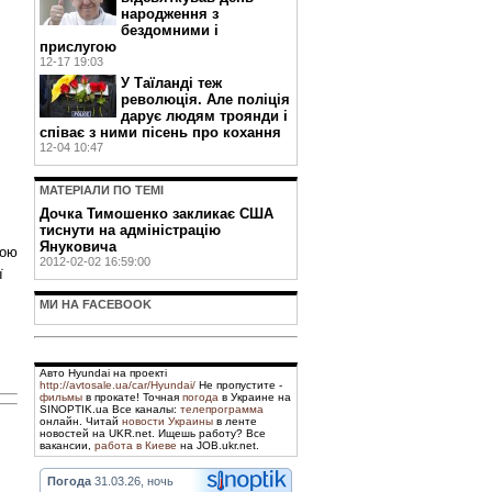
народження з
бездомними і
прислугою
12-17 19:03
У Таїланді теж
революція. Але поліція
дарує людям троянди і
співає з ними пісень про кохання
12-04 10:47
МАТЕРIАЛИ ПО ТЕМI
Дочка Тимошенко закликає США
тиснути на адміністрацію
Януковича
вою
2012-02-02 16:59:00
ї
МИ НА FACEBOOK
Авто Hyundai на проекті
http://avtosale.ua/car/Hyundai/
Не пропустите -
фильмы
в прокате! Точная
погода
в Украине на
SINOPTIK.ua Все каналы:
телепрограмма
онлайн. Читай
новости Украины
в ленте
новостей на UKR.net. Ищешь работу? Все
вакансии,
работа в Киеве
на JOB.ukr.net.
Погода
31.03.26, ночь