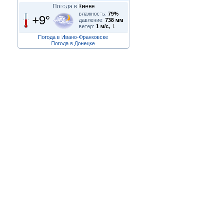
Погода в
Киеве
влажность:
79%
+9°
давление:
738 мм
ветер:
1 м/с,
Погода в Ивано-Франковске
Погода в Донецке