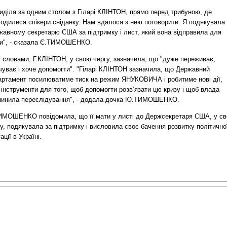
сиділа за одним столом з Гіларі КЛІНТОН, прямо перед трибуною, де
ходилися спікери сніданку. Нам вдалося з нею поговорити. Я подякувала
жавному секретарю США за підтримку і лист, який вона відправила для
и", - сказала Є.ТИМОШЕНКО.
ї словами, Г.КЛІНТОН, у свою чергу, зазначила, що "дуже переживає,
чуває і хоче допомогти". "Гіларі КЛІНТОН зазначила, що Державний
артамент посилюватиме тиск на режим ЯНУКОВИЧА і робитиме нові дії,
 інструменти для того, щоб допомогти розв‘язати цю кризу і щоб влада
пинила переслідування", - додала дочка Ю.ТИМОШЕНКО.
ИМОШЕНКО повідомила, що її мати у листі до Держсекретаря США, у с
у, подякувала за підтримку і висловила своє бачення розвитку політично
ації в Україні.