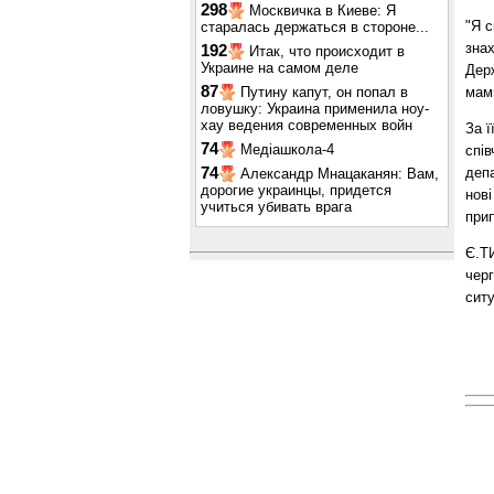
298
Москвичка в Киеве: Я
"Я 
старалась держаться в стороне...
зна
192
Итак, что происходит в
Украине на самом деле
Дер
87
мам
Путину капут, он попал в
ловушку: Украина применила ноу-
хау ведения современных войн
За ї
74
Медіашкола-4
спів
деп
74
Александр Мнацаканян: Вам,
дорогие украинцы, придется
нові
учиться убивать врага
при
Є.Т
черг
ситу