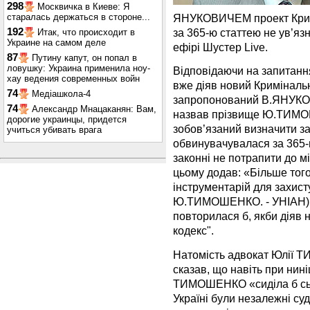
298
Москвичка в Киеве: Я
старалась держаться в стороне...
ЯНУКОВИЧЕМ проект Кримі
192
за 365-ю статтею не ув’яз
Итак, что происходит в
Украине на самом деле
ефірі Шустер Live.
87
Путину капут, он попал в
ловушку: Украина применила ноу-
Відповідаючи на запитанн
хау ведения современных войн
вже діяв новий Криміналь
74
Медіашкола-4
запропонований В.ЯНУКО
74
Александр Мнацаканян: Вам,
назвав прізвище Ю.ТИМОШ
дорогие украинцы, придется
зобов’язаний визначити за
учиться убивать врага
обвинувачувалася за 365-
законні не потрапити до м
цьому додав: «Більше того
інструментарій для захисту
Ю.ТИМОШЕНКО. - УНІАН), 
повторилася б, якби діяв
кодекс".
Натомість адвокат Юлії 
сказав, що навіть при нин
ТИМОШЕНКО «сиділа б сього
Україні були незалежні суди