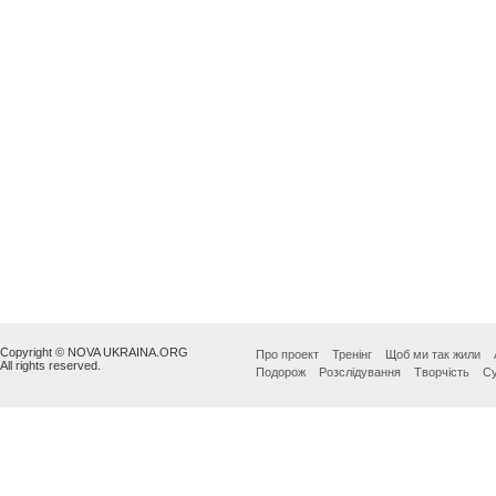
Copyright © NOVA UKRAINA.ORG
Про проект
Тренінг
Щоб ми так жили
All rights reserved.
Подорож
Розслідування
Творчість
Су