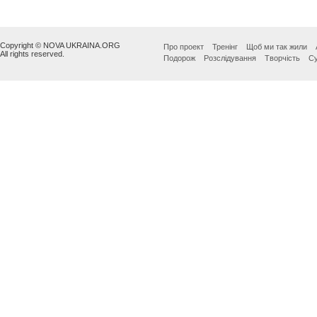
Copyright © NOVA UKRAINA.ORG
Про проект
Тренінг
Щоб ми так жили
All rights reserved.
Подорож
Розслідування
Творчість
Су