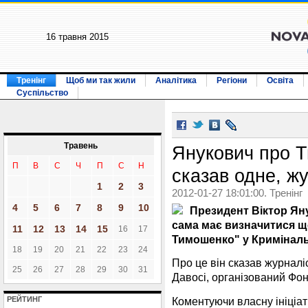
16 травня 2015
Тренінг
Щоб ми так жили
Аналітика
Регіони
Освіта
Суспільство
Травень
Янукович про 
П
В
С
Ч
П
С
Н
сказав одне, жу
1
2
3
2012-01-27 18:01:00. Тренінг
4
5
6
7
8
9
10
Президент Віктор Ян
сама має визначитися що
11
12
13
14
15
16
17
Тимошенко" у Криміналь
18
19
20
21
22
23
24
Про це він сказав журналі
25
26
27
28
29
30
31
Давосі, організований Фон
Коментуючи власну ініціат
РЕЙТИНГ