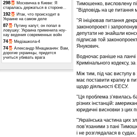
298
Тимошенко, висловлену під
Москвичка в Киеве: Я
старалась держаться в стороне...
"Відповідь на це питання 
192
Итак, что происходит в
Украине на самом деле
"Я ініціював питання декри
87
Путину капут, он попал в
законопроект і запропонув
ловушку: Украина применила ноу-
депутати не знайшли консе
хау ведения современных войн
підписав той законопроект,
74
Медіашкола-4
Янукович.
74
Александр Мнацаканян: Вам,
дорогие украинцы, придется
Водночас раніше на ланчі 
учиться убивать врага
Кримінального кодексу, з
Між тим, під час виступу в
має поставити крапку в п
щодо діяльності ЄЕСУ.
"Ця проблема з’явилась ба
різних інстанцій: американ
юридичні висновки з цих пи
"Українська частина цих з
пов’язаними з пані Тимош
і не розглядалася в судах.