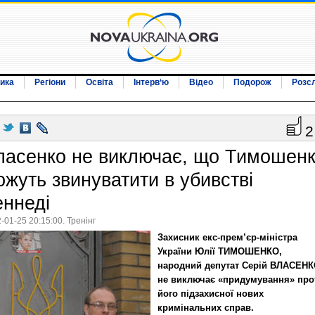
ика
Регіони
Освіта
Інтерв‘ю
Відео
Подорож
Розс
2
ласенко не виключає, що Тимошен
ожуть звинуватити в убивстві
еннеді
-01-25 20:15:00. Тренінг
Захисник екс-прем’єр-міністра
України Юлії ТИМОШЕНКО,
народний депутат Серій ВЛАСЕН
не виключає «придумування» про
його підзахисної нових
кримінальних справ.