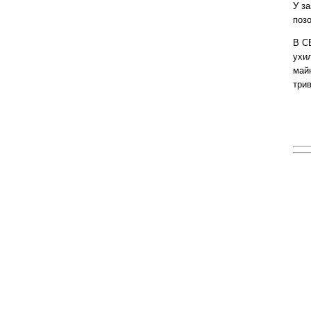
У за
поз
В СБ
ухил
майн
трив