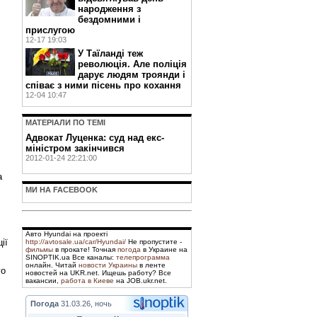
народження з
бездомними і
прислугою
12-17 19:03
У Таїланді теж
революція. Але поліція
дарує людям троянди і
співає з ними пісень про кохання
12-04 10:47
МАТЕРIАЛИ ПО ТЕМI
Адвокат Луценка: суд над екс-
міністром закінчився
2012-01-24 22:21:00
а
МИ НА FACEBOOK
Авто Hyundai на проекті
ії
http://avtosale.ua/car/Hyundai/
Не пропустите -
фильмы
в прокате! Точная
погода
в Украине на
SINOPTIK.ua Все каналы:
телепрограмма
онлайн. Читай
новости Украины
в ленте
го
новостей на UKR.net. Ищешь работу? Все
вакансии,
работа в Киеве
на JOB.ukr.net.
Погода
31.03.26, ночь