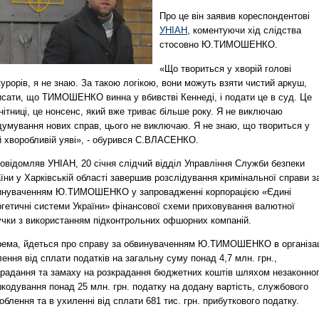
Про це він заявив кореспондентові
УНІАН
, коментуючи хід слідства
стосовно Ю.ТИМОШЕНКО.
«Що твориться у хворій голові
урорів, я не знаю. За такою логікою, вони можуть взяти чистий аркуш,
исати, що ТИМОШЕНКО винна у вбивстві Кеннеді, і подати це в суд. Це
нітниці, це нонсенс, який вже триває більше року. Я не виключаю
думування нових справ, цього не виключаю. Я не знаю, що твориться у
й хворобливій уяві», - обурився С.ВЛАСЕНКО.
овідомляв УНІАН, 20 січня слідчий відділ Управління Служби безпеки
їни у Харківській області завершив розслідування кримінальної справи з
инуваченням Ю.ТИМОШЕНКО у запровадженні корпорацією «Єдині
ргетичні системи України» фінансової схеми приховування валютної
учки з використанням підконтрольних офшорних компаній.
рема, йдеться про справу за обвинуваченням Ю.ТИМОШЕНКО в організац
ення від сплати податків на загальну суму понад 4,7 млн. грн.,
крадання та замаху на розкрадання бюджетних коштів шляхом незаконно
кодування понад 25 млн. грн. податку на додану вартість, службового
облення та в ухиленні від сплати 681 тис. грн. прибуткового податку.