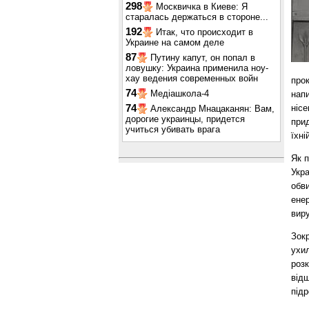
298
Москвичка в Киеве: Я
старалась держаться в стороне...
192
Итак, что происходит в
Украине на самом деле
87
Путину капут, он попал в
ловушку: Украина применила ноу-
хау ведения современных войн
прок
74
Медіашкола-4
нап
нісе
74
Александр Мнацаканян: Вам,
дорогие украинцы, придется
при
учиться убивать врага
їхні
Як п
Укра
обв
ене
вир
Зок
ухил
роз
відш
підр