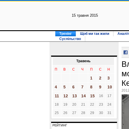
15 травня 2015
Тренінг
Щоб ми так жили
Аналіт
Суспільство
Травень
В
П
В
С
Ч
П
С
Н
м
1
2
3
К
4
5
6
7
8
9
10
2012
11
12
13
14
15
16
17
18
19
20
21
22
23
24
25
26
27
28
29
30
31
РЕЙТИНГ