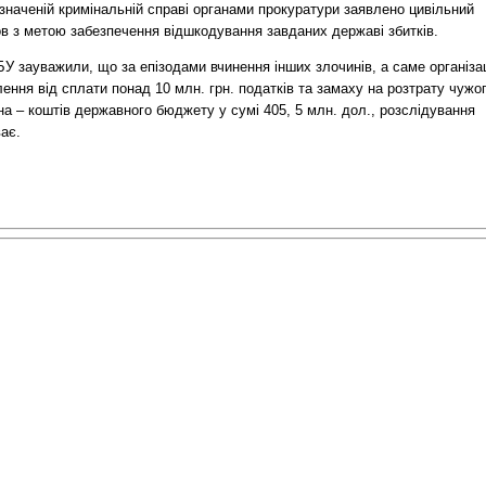
значеній кримінальній справі органами прокуратури заявлено цивільний
ов з метою забезпечення відшкодування завданих державі збитків.
У зауважили, що за епізодами вчинення інших злочинів, а саме організац
ення від сплати понад 10 млн. грн. податків та замаху на розтрату чужо
а – коштів державного бюджету у сумі 405, 5 млн. дол., розслідування
ає.