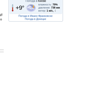
Погода в
Киеве
влажность:
79%
+9°
давление:
738 мм
ветер:
1 м/с,
ії
Погода в Ивано-Франковске
Погода в Донецке
го