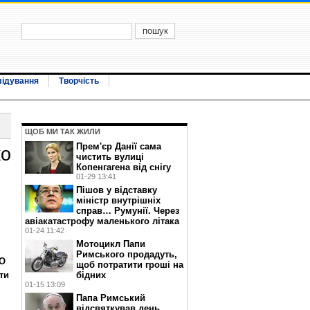
лідування
Творчість
ЩОБ МИ ТАК ЖИЛИ
Прем'єр Данії сама
ко
чистить вулиці
Копенгагена від снігу
01-29 13:41
Пішов у відставку
міністр внутрішніх
справ… Румунії. Через
авіакатастрофу маленького літака
01-24 11:42
Мотоцикл Папи
Римського продадуть,
КО
щоб потратити гроші на
ти
бідних
01-15 13:09
Папа Римський
відсвяткував день