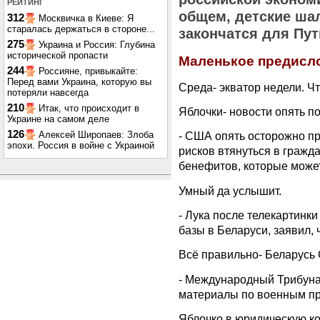
РЕЙТИНГ
общем, детские шал
312
Москвичка в Киеве: Я
старалась держаться в стороне...
закончатся для Пут
275
Украина и Россия: Глубина
исторической пропасти
Маленькое предисл
244
Россияне, привыкайте:
Перед вами Украина, которую вы
Среда- экватор недели. Ч
потеряли навсегда
210
Итак, что происходит в
Яблочки- новости опять п
Украине на самом деле
126
Алексей Широпаев: Злоба
- США опять осторожно п
эпохи. Россия в войне с Украиной
рисков втянуться в гражд
бенефитов, которые может
Умный да услышит.
- Лука после телекартинк
базы в Беларуси, заявил, ч
Всё правильно- Беларусь 
- Международный Трибунал
материалы по военным пр
Яблочко в юридическую ко