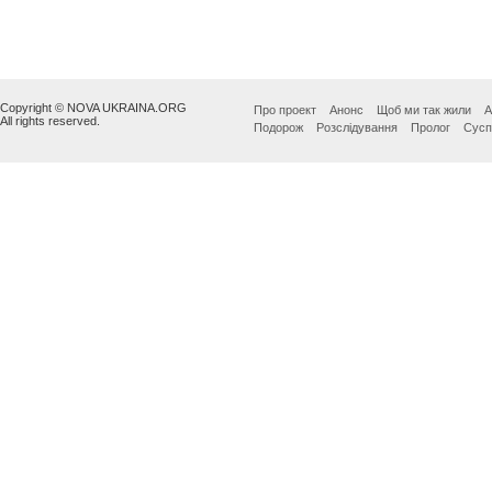
Copyright © NOVA UKRAINA.ORG
Про проект
Анонс
Щоб ми так жили
А
All rights reserved.
Подорож
Розслідування
Пролог
Сусп