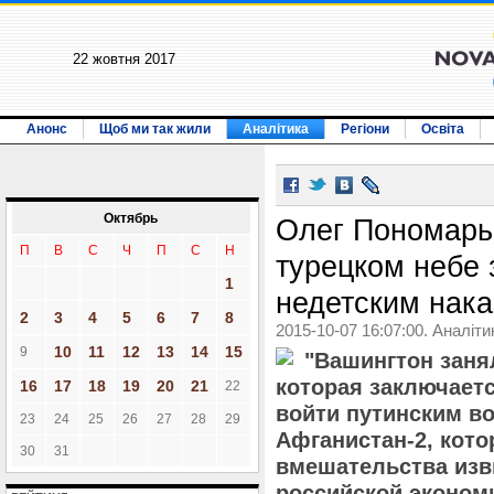
22 жовтня 2017
Анонс
Щоб ми так жили
Аналітика
Регіони
Освіта
Октябрь
Олег Пономарь:
П
В
С
Ч
П
С
Н
турецком небе 
1
недетским нак
2
3
4
5
6
7
8
2015-10-07 16:07:00. Аналіти
10
11
12
13
14
15
9
"Вашингтон зан
которая заключаетс
16
17
18
19
20
21
22
войти путинским во
23
24
25
26
27
28
29
Афганистан-2, кото
30
31
вмешательства изв
российской эконом