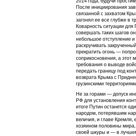
2014 года, будучи прост
После инициирования зав
связанной с захватом Кр
загонял ее все глубже в 
Коварность ситуации для П
совершать таких шагов он
небольшое отступление и 
раскручивать закрученный
прекратить огонь — попро
соприкосновения, а этот м
требования о выводе войс
передать границу под конт
возврата Крыма с Придне
грузинскими территориями
Не за горами — допуск и
РФ для установления кон
итоге Путин останется од
народом, потерявшим нар
величия, и главе Кремля
хозяином половины мира, 
своей шкуры и — в лучше