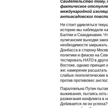
Свидетельство тому, 
фактическое отступлен
международной изоляци
антиасадовских повста
Не стоит удивляться тек
историю мы наблюдали на
Балтии и Скандинавии. Чт
хулиганские выходки зако
необходимости закрывать
Донбасса в сторону Москв
политики и фиаско на Се
тестировать НАТО в друг
Востоке, однако принцип 
же: намерение расшатать 
слабые геополитические ме
против противовес англос
Параллельно Путин пытае
выживания, пытаясь хоть 
разжигания конфликта в 
Добивается ли он успеха?