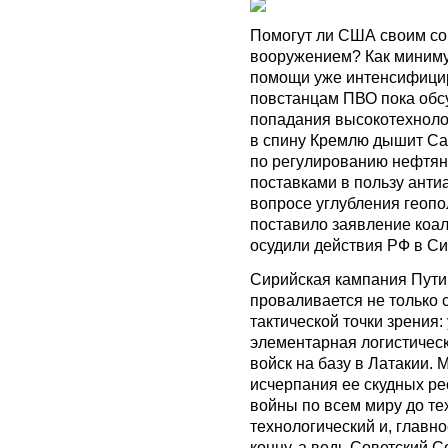
Помогут ли США своим со
вооружением? Как миниму
помощи уже интенсифицир
повстанцам ПВО пока обсу
попадания высокотехнолог
в спину Кремлю дышит Са
по регулированию нефтян
поставками в пользу анти
вопросе углубления геоп
поставило заявление коа
осудили действия РФ в Си
Сирийская кампания Пути
проваливается не только 
тактической точки зрения:
элементарная логистическ
войск на базу в Латакии. 
исчерпания ее скудных ре
войны по всем миру до те
технологический и, главн
концу, а ведь Советский 